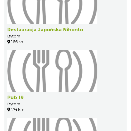
Restauracja Japońska Nihonto
Bytom
1.56 km
Pub 19
Bytom
1.74 km