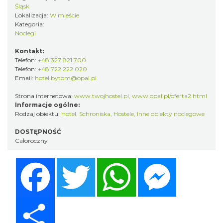
Śląsk
Lokalizacja:
W mieście
Kategoria:
Noclegi
Kontakt:
Telefon:
+48 327 821 700
Telefon:
+48 722 222 020
Email:
hotel.bytom@opal.pl
Strona internetowa:
www.twojhostel.pl, www.opal.pl/oferta2.html
Informacje ogólne:
Rodzaj obiektu:
Hotel
,
Schroniska, Hostele
,
Inne obiekty noclegowe
DOSTĘPNOŚĆ
Całoroczny
Facebook
Twitter
WhatsApp
Messenger
Share