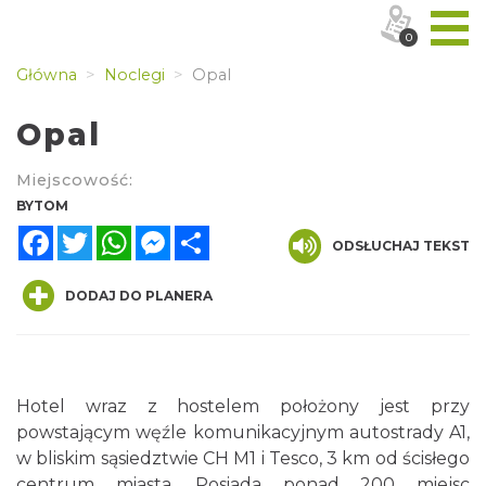
0
Główna
Noclegi
Opal
Opal
Miejscowość:
BYTOM
Facebook
Twitter
WhatsApp
Messenger
Share
ODSŁUCHAJ TEKST
DODAJ DO PLANERA
Hotel wraz z hostelem położony jest przy
powstającym węźle komunikacyjnym autostrady A1,
w bliskim sąsiedztwie CH M1 i Tesco, 3 km od ścisłego
centrum miasta. Posiada ponad 200 miejsc