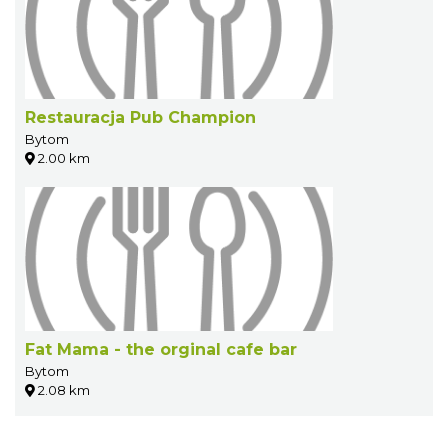
Restauracja Pub Champion
Bytom
2.00 km
Fat Mama - the orginal cafe bar
Bytom
2.08 km