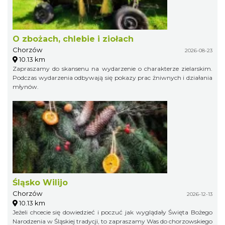
O zbożach, chlebie i ziołach
Chorzów
2026-08-23
10.13 km
Zapraszamy do skansenu na wydarzenie o charakterze zielarskim.
Podczas wydarzenia odbywają się pokazy prac żniwnych i działania
młynów.
Śląsko Wilijo
Chorzów
2026-12-13
10.13 km
Jeżeli chcecie się dowiedzieć i poczuć jak wyglądały Święta Bożego
Narodzenia w Śląskiej tradycji, to zapraszamy Was do chorzowskiego