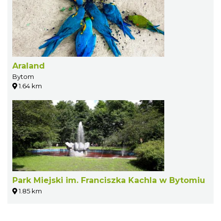
Araland
Bytom
1.64 km
Park Miejski im. Franciszka Kachla w Bytomiu
1.85 km