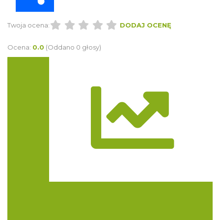
Twoja ocena:
DODAJ OCENĘ
Ocena:
0.0
(Oddano 0 głosy)
Trasa