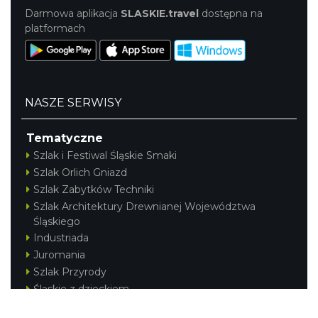
Darmowa aplikacja
SLASKIE.travel
dostępna na
platformach
NASZE SERWISY
Tematyczne
Szlak i Festiwal Śląskie Smaki
Szlak Orlich Gniazd
Szlak Zabytków Techniki
Szlak Architektury Drewnianej Województwa
Śląskiego
Industriada
Juromania
Szlak Przyrody
Śląskie z dzieckiem
Śląskie po zdrowie