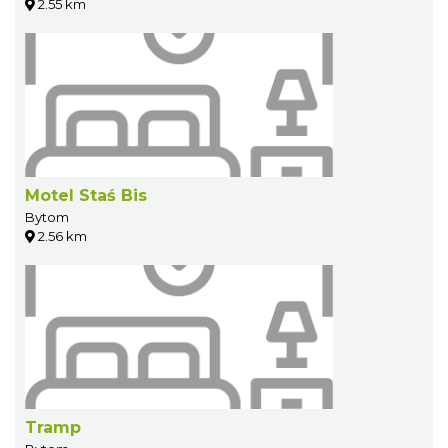
2.55 km
Motel Staś Bis
Bytom
2.56 km
Tramp