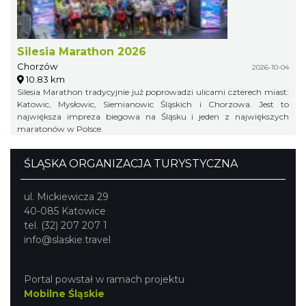
Silesia Marathon 2026
Chorzów
2026-10-04
10.83 km
Silesia Marathon tradycyjnie już poprowadzi ulicami czterech miast:
Katowic, Mysłowic, Siemianowic Śląskich i Chorzowa. Jest to
największa impreza biegowa na Śląsku i jeden z największych
maratonów w Polsce.
ŚLĄSKA ORGANIZACJA TURYSTYCZNA
ul. Mickiewicza 29
40-085 Katowice
tel. (32) 207 207 1
info@slaskie.travel
Portal powstał w ramach projektu
Mobilne Śląskie