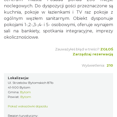
noclegowych. Do dyspozycji gości przeznaczone są
kuchnia, pokoje w łazienkami i TV raz pokoje z
ogólnym węzłem sanitarnym. Obiekt dysponuje
pokojami 1-,2-,3-,4- i 5- osobowymi, oferuje wynajem
sali na bankiety, spotkania integracyjne, imprezy
okolicznościowe.
Zauważyłeś błąd w treści?
ZGŁOŚ
Zarządzaj rezerwacją
Wyświetlenia:
210
Lokalizacja:
Ul. Strzelców Bytomskich 87b
41-900 Bytom
Gmina:
Bytom
Powiat:
Bytom
Pokaż wskazówki dojazdu
Region turystyczny: