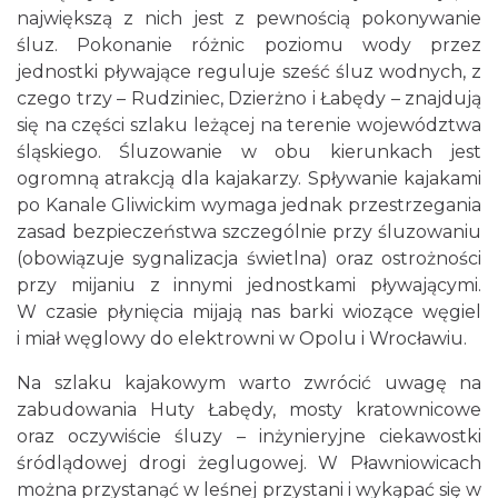
największą z nich jest z pewnością pokonywanie
śluz. Pokonanie różnic poziomu wody przez
jednostki pływające reguluje sześć śluz wodnych, z
czego trzy – Rudziniec, Dzierżno i Łabędy – znajdują
się na części szlaku leżącej na terenie województwa
śląskiego. Śluzowanie w obu kierunkach jest
ogromną atrakcją dla kajakarzy. Spływanie kajakami
po Kanale Gliwickim wymaga jednak przestrzegania
zasad bezpieczeństwa szczególnie przy śluzowaniu
(obowiązuje sygnalizacja świetlna) oraz ostrożności
przy mijaniu z innymi jednostkami pływającymi.
W czasie płynięcia mijają nas barki wiozące węgiel
i miał węglowy do elektrowni w Opolu i Wrocławiu.
Na szlaku kajakowym warto zwrócić uwagę na
zabudowania Huty Łabędy, mosty kratownicowe
oraz oczywiście śluzy – inżynieryjne ciekawostki
śródlądowej drogi żeglugowej. W Pławniowicach
można przystanąć w leśnej przystani i wykąpać się w