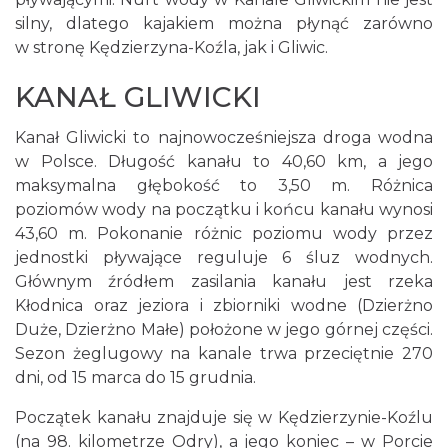
silny, dlatego kajakiem można płynąć zarówno
w stronę Kędzierzyna-Koźla, jak i Gliwic.
KANAŁ GLIWICKI
Kanał Gliwicki to najnowocześniejsza droga wodna
w Polsce. Długość kanału to 40,60 km, a jego
maksymalna głębokość to 3,50 m. Różnica
poziomów wody na początku i końcu kanału wynosi
43,60 m. Pokonanie różnic poziomu wody przez
jednostki pływające reguluje 6 śluz wodnych.
Głównym źródłem zasilania kanału jest rzeka
Kłodnica oraz jeziora i zbiorniki wodne (Dzierżno
Duże, Dzierżno Małe) położone w jego górnej części.
Sezon żeglugowy na kanale trwa przeciętnie 270
dni, od 15 marca do 15 grudnia.
Początek kanału znajduje się w Kędzierzynie-Koźlu
(na 98. kilometrze Odry), a jego koniec – w Porcie