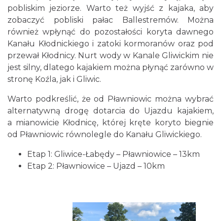
pobliskim jeziorze. Warto też wyjść z kajaka, aby
zobaczyć pobliski pałac Ballestremów. Można
również wpłynąć do pozostałości koryta dawnego
Kanału Kłodnickiego i zatoki kormoranów oraz pod
przewał Kłodnicy. Nurt wody w Kanale Gliwickim nie
jest silny, dlatego kajakiem można płynąć zarówno w
stronę Koźla, jak i Gliwic.
Warto podkreślić, że od Pławniowic można wybrać
alternatywną drogę dotarcia do Ujazdu kajakiem,
a mianowicie Kłodnicę, której kręte koryto biegnie
od Pławniowic równolegle do Kanału Gliwickiego.
Etap 1: Gliwice-Łabędy – Pławniowice – 13km
Etap 2: Pławniowice – Ujazd – 10km