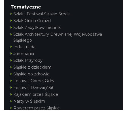
Tematyczne
Szlak i Festiwal Śląskie Smaki
Szlak Orlich Gniazd
Szlak Zabytków Techniki
Szlak Architektury Drewnianej Województwa
Śląskiego
Industriada
Juromania
Szlak Przyrody
Śląskie z dzieckiem
Śląskie po zdrowie
Festiwal Górnej Odry
Festiwal DziewięćSił
Kajakiem przez Śląskie
Narty w Śląskim
Rowerem przez Śląskie
Silesia Convention
Regionalne