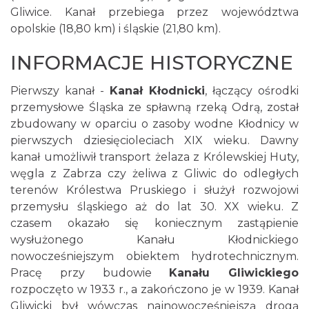
Gliwice. Kanał przebiega przez województwa
opolskie (18,80 km) i śląskie (21,80 km).
INFORMACJE HISTORYCZNE
Pierwszy kanał -
Kanał Kłodnicki
, łączący ośrodki
przemysłowe Śląska ze spławną rzeką Odrą, został
zbudowany w oparciu o zasoby wodne Kłodnicy w
pierwszych dziesięcioleciach XIX wieku. Dawny
kanał umożliwił transport żelaza z Królewskiej Huty,
węgla z Zabrza czy żeliwa z Gliwic do odległych
terenów Królestwa Pruskiego i służył rozwojowi
przemysłu śląskiego aż do lat 30. XX wieku. Z
czasem okazało się koniecznym zastąpienie
wysłużonego Kanału Kłodnickiego
nowocześniejszym obiektem hydrotechnicznym.
Pracę przy budowie
Kanału Gliwickiego
rozpoczęto w 1933 r., a zakończono je w 1939. Kanał
Gliwicki był wówczas najnowocześniejszą drogą