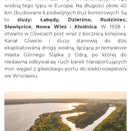
wodną tego typu w Europie. Na długości około 40
km zbudowano 6 podwójnych śluz komorowych. Są
to
śluzy: Łabędy, Dzierżno, Rudziniec,
Sławięcice, Nowa Wieś
i
Kłodnica
. W 1938 r.
otwarto w Gliwicach port wraz z bocznicą kolejową.
Kanał Gliwicki i śluzy stanowią do dziś
eksploatowaną drogę wodną, łączącą przemysłowe
miasta Górnego Śląska z Odrą, po której do
niedawna odbywał się ruch barek transportujących
m.in. węgiel z gliwickiego portu do elektrociepłowni
we Wrocławiu.