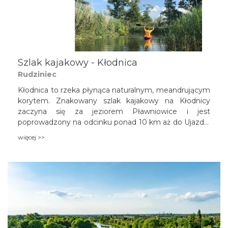
Szlak kajakowy - Kłodnica
Rudziniec
Kłodnica to rzeka płynąca naturalnym, meandrującym
korytem. Znakowany szlak kajakowy na Kłodnicy
zaczyna się za jeziorem Pławniowice i jest
poprowadzony na odcinku ponad 10 km aż do Ujazdu.
Kłodnica stanowi interesującą alternatywę spływu dla
więcej >>
kajakarzy płynących Kanałem Gliwickim, którzy za
przystanią w Pławniowicach mogą zdecydować, czy
kontynuują spływ spokojnym nurtem Kanału
Gliwickiego, czy wpływają na meandrujące wody
Kłodnicy, która się z Kanału w tym miejscu wydziela.
Szlak kajakowy na Kłodnicy jest atrakcyjny
przyrodniczo szczególnie w okresie wiosennym.
Trzcinowiska porastające brzegi są ostoją licznego