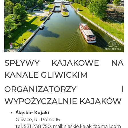
ptactwa.
SPŁYWY KAJAKOWE NA
KANALE GLIWICKIM
ORGANIZATORZY I
WYPOŻYCZALNIE KAJAKÓW
Śląskie Kajaki
Gliwice, ul. Polna 16
tel. 531 238 750, mail:
slaskie.kajaki@gmail.com