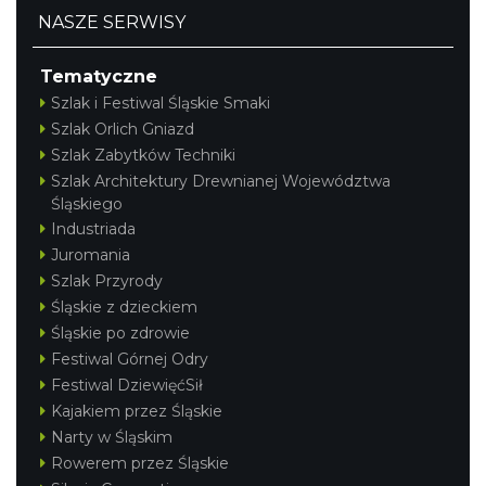
NASZE SERWISY
Tematyczne
Szlak i Festiwal Śląskie Smaki
Szlak Orlich Gniazd
Szlak Zabytków Techniki
Szlak Architektury Drewnianej Województwa
Śląskiego
Industriada
Juromania
Szlak Przyrody
Śląskie z dzieckiem
Śląskie po zdrowie
Festiwal Górnej Odry
Festiwal DziewięćSił
Kajakiem przez Śląskie
Narty w Śląskim
Rowerem przez Śląskie