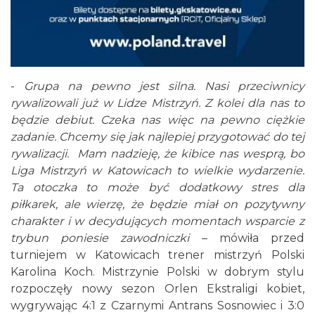
-
Grupa na pewno jest silna. Nasi przeciwnicy
rywalizowali już w Lidze Mistrzyń. Z kolei dla nas to
będzie debiut. Czeka nas więc na pewno ciężkie
zadanie. Chcemy się jak najlepiej przygotować do tej
rywalizacji. Mam nadzieję, że kibice nas wesprą, bo
Liga Mistrzyń w Katowicach to wielkie wydarzenie.
Ta otoczka to może być dodatkowy stres dla
piłkarek, ale wierzę, że będzie miał on pozytywny
charakter i w decydujących momentach wsparcie z
trybun poniesie zawodniczki
– mówiła przed
turniejem w Katowicach trener mistrzyń Polski
Karolina Koch. Mistrzynie Polski w dobrym stylu
rozpoczęły nowy sezon Orlen Ekstraligi kobiet,
wygrywając 4:1 z Czarnymi Antrans Sosnowiec i 3:0