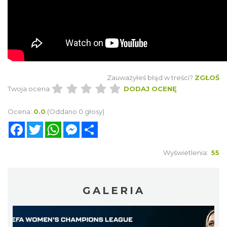
Zauważyłeś błąd w treści?
ZGŁOŚ
Twoja ocena:
DODAJ OCENĘ
Ocena:
0.0
(Oddano 0 głosy)
Facebook
Twitter
WhatsApp
Messenger
Share
Wyświetlenia:
55
GALERIA