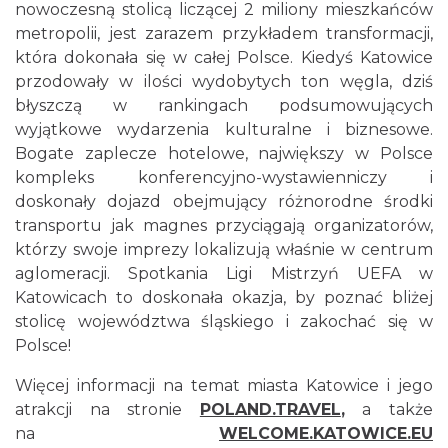
nowoczesną stolicą liczącej 2 miliony mieszkańców
metropolii, jest zarazem przykładem transformacji,
która dokonała się w całej Polsce. Kiedyś Katowice
przodowały w ilości wydobytych ton węgla, dziś
błyszczą w rankingach podsumowujących
wyjątkowe wydarzenia kulturalne i biznesowe.
Bogate zaplecze hotelowe, największy w Polsce
kompleks konferencyjno-wystawienniczy i
doskonały dojazd obejmujący różnorodne środki
transportu jak magnes przyciągają organizatorów,
którzy swoje imprezy lokalizują właśnie w centrum
aglomeracji. Spotkania Ligi Mistrzyń UEFA w
Katowicach to doskonała okazja, by poznać bliżej
stolicę województwa śląskiego i zakochać się w
Polsce!
Więcej informacji na temat miasta Katowice i jego
atrakcji na stronie
POLAND.TRAVEL
,
a także
na
WELCOME.KATOWICE.EU