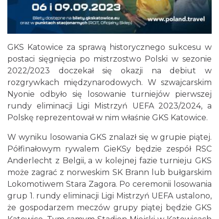
GKS Katowice za sprawą historycznego sukcesu w
postaci sięgnięcia po mistrzostwo Polski w sezonie
2022/2023 doczekał się okazji na debiut w
rozgrywkach międzynarodowych. W szwajcarskim
Nyonie odbyło się losowanie turniejów pierwszej
rundy eliminacji Ligi Mistrzyń UEFA 2023/2024, a
Polskę reprezentował w nim właśnie GKS Katowice.
W wyniku losowania GKS znalazł się w grupie piątej.
Półfinałowym rywalem GieKSy będzie zespół RSC
Anderlecht z Belgii, a w kolejnej fazie turnieju GKS
może zagrać z norweskim SK Brann lub bułgarskim
Lokomotiwem Stara Zagora. Po ceremonii losowania
grup 1. rundy eliminacji Ligi Mistrzyń UEFA ustalono,
że gospodarzem meczów grupy piątej będzie GKS