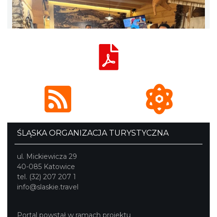
ŚLĄSKA ORGANIZACJA TURYSTYCZNA
ul. Mickiewicza 29
40-085 Katowice
tel. (32) 207 207 1
info@slaskie.travel
Portal powstał w ramach projektu