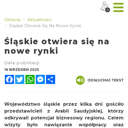
0
Główna
Aktualności
Śląskie Otwiera Się Na Nowe Rynki
Śląskie otwiera się na
nowe rynki
Data publikacji:
16 WRZESIEŃ 2025
Facebook
Twitter
WhatsApp
Messenger
Share
ODSŁUCHAJ TEKST
Województwo śląskie przez kilka dni gościło
przedstawicieli z Arabii Saudyjskiej, którzy
odkrywali potencjał biznesowy regionu. Celem
wizyty było nawiązanie współpracy oraz