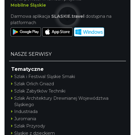
Mobilne Śląskie
Darmowa aplikacja
SLASKIE.travel
dostępna na
platformach
NASZE SERWISY
Tematyczne
Szlak i Festiwal Śląskie Smaki
Szlak Orlich Gniazd
Szlak Zabytków Techniki
Szlak Architektury Drewnianej Województwa
Śląskiego
Industriada
Juromania
Szlak Przyrody
Śląskie z dzieckiem