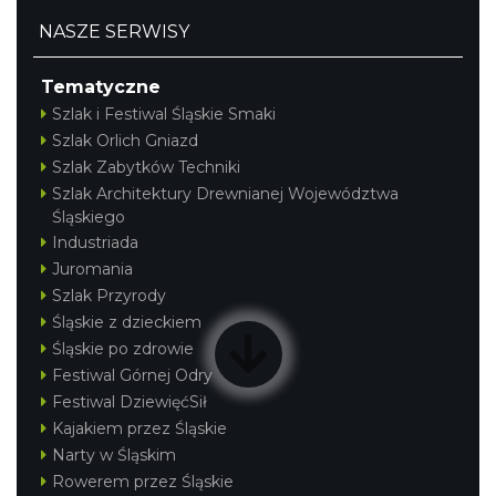
NASZE SERWISY
Tematyczne
Szlak i Festiwal Śląskie Smaki
Szlak Orlich Gniazd
Szlak Zabytków Techniki
Szlak Architektury Drewnianej Województwa
Śląskiego
Industriada
Juromania
Szlak Przyrody
Śląskie z dzieckiem
Śląskie po zdrowie
Festiwal Górnej Odry
Festiwal DziewięćSił
Kajakiem przez Śląskie
Narty w Śląskim
Rowerem przez Śląskie