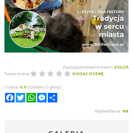
Zauważyłeś błąd w treści?
ZGŁOŚ
Twoja ocena:
DODAJ OCENĘ
Ocena:
0.0
(Oddano 0 głosy)
Facebook
Twitter
WhatsApp
Messenger
Share
Wyświetlenia:
88