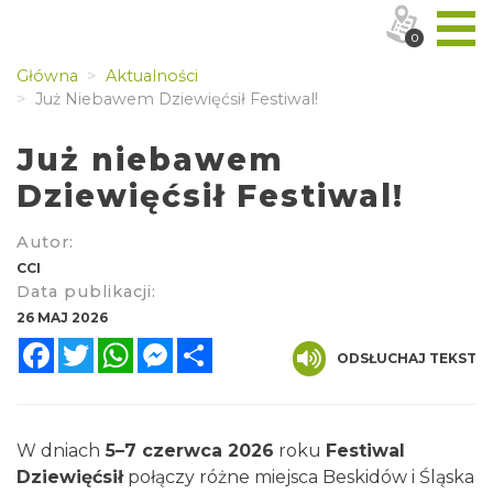
0
Główna
Aktualności
Już Niebawem Dziewięćsił Festiwal!
Już niebawem
Dziewięćsił Festiwal!
Autor:
CCI
Data publikacji:
26 MAJ 2026
Facebook
Twitter
WhatsApp
Messenger
Share
ODSŁUCHAJ TEKST
W dniach
5–7 czerwca 2026
roku
Festiwal
Dziewięćsił
połączy różne miejsca Beskidów i Śląska