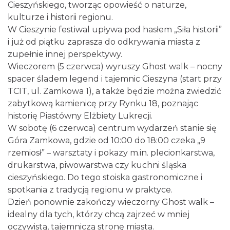
Cieszyńskiego, tworząc opowieść o naturze,
kulturze i historii regionu.
W Cieszynie festiwal upływa pod hasłem „Siła historii”
i już od piątku zaprasza do odkrywania miasta z
zupełnie innej perspektywy.
Wieczorem (5 czerwca) wyruszy Ghost walk – nocny
spacer śladem legend i tajemnic Cieszyna (start przy
TCIT, ul. Zamkowa 1), a także będzie można zwiedzić
zabytkową kamienicę przy Rynku 18, poznając
historię Piastówny Elżbiety Lukrecji.
W sobotę (6 czerwca) centrum wydarzeń stanie się
Góra Zamkowa, gdzie od 10:00 do 18:00 czeka „9
rzemiosł” – warsztaty i pokazy m.in. plecionkarstwa,
drukarstwa, piwowarstwa czy kuchni śląska
cieszyńskiego. Do tego stoiska gastronomiczne i
spotkania z tradycją regionu w praktyce.
Dzień ponownie zakończy wieczorny Ghost walk –
idealny dla tych, którzy chcą zajrzeć w mniej
oczywistą, tajemniczą stronę miasta.