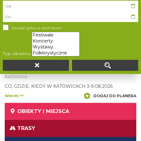
17:00-19:00 | halo! Rybnik Otwarte Spotkanie Śpiewacze -
spotkanie ze śpiewem i tradycjami pieśniarskimi Europy
środkowo-wschodniej. Być może w tym sezonie powstanie
stała grupa, a to właśnie do niej wstęp. Wiek: 14+. Prowadzą:
więcej >>
DODAJ DO PLANERA
M. Konsek i M. Z. Suchan.
Szukaj tylko w archiwum
Typ obiektu
CO, GDZIE, KIEDY W KATOWICACH 3-9.08.2026
Katowice
CO, GDZIE, KIEDY W KATOWICACH 3-9.08.2026
więcej >>
DODAJ DO PLANERA
OBIEKTY I MIEJSCA
TRASY