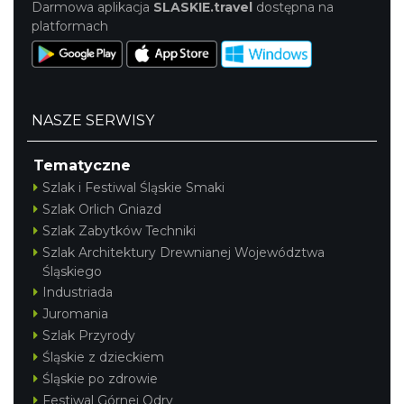
Darmowa aplikacja
SLASKIE.travel
dostępna na
platformach
NASZE SERWISY
Tematyczne
Szlak i Festiwal Śląskie Smaki
Szlak Orlich Gniazd
Szlak Zabytków Techniki
Szlak Architektury Drewnianej Województwa
Śląskiego
Industriada
Juromania
Szlak Przyrody
Śląskie z dzieckiem
Śląskie po zdrowie
Festiwal Górnej Odry