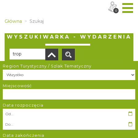
0
Główna
Szukaj
WYSZUKIWARKA - WYDARZENIA
Region Turystyczny / Szlak Tematyczny
Liczba elementów:
2
Miejscowość
Data rozpoczęcia
DNI OTWARTE w teatrze NA PÓŁ i teatrze POWROTÓW || REKRUTACJA NA SEZON 26/27
Rybnik
Data zakończenia