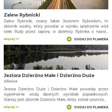
Zalew Rybnicki
Zalew Rybnicki, zwany także Jeziorem Rybnickim, to
zbiornik wodny, który powstał w wyniku spiętrzenia wód
rzeki Rudy przez zaporę, w dzielnicy Rybnika o nazwie
Stodoły. Celem tej inwestycji były przede wszystkim
więcej >>
DODAJ DO PLANERA
potrzeby technologiczne, związane z chłodzeniem turbin
elektrowni Rybnik. Wszystko to co sprawia, że Zalew
Rybnicki jest zasilany przez strugi ciepłej wody. Ten
popularny akwen przyciąga wędkarzy oraz miłośników
sportów wodnych.
Jeziora Dzierżno Małe i Dzierżno Duże
Gliwice
Jeziora Dzierżno Duże i Dzierżno Małe powstały przez
wypełnienie wodą dawnych wyrobisk popiaskowych.
Starszy jest zbiornik Dzierżno Małe, który został utworzony
w 1938 r., położony w rejonie ujścia rzeki Dramy do Kanału
więcej >>
DODAJ DO PLANERA
Gliwickiego. Leżące nieopodal Dzierżno Duże (Zbiornik