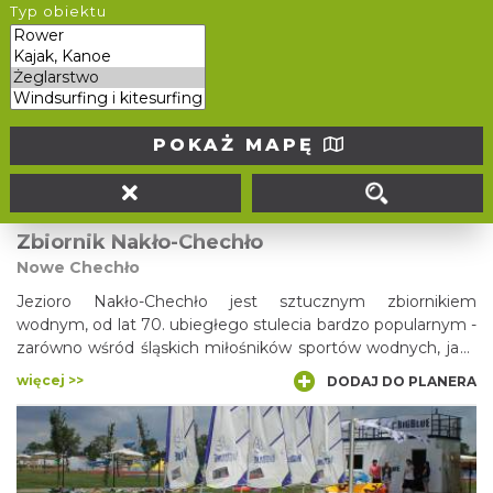
Położona na malowniczym Śląsku Cieszyńskim gmina
Typ obiektu
Zebrzydowice coraz bardziej stawia na turystykę
weekendową. Turystów mają tutaj przyciągnąć atrakcyjne
ośrodki rekreacyjne w Kończycach Małych i w samych
więcej >>
DODAJ DO PLANERA
Zebrzydowicach. W stolicy gminy, w sezonie letnim można
znaleźć ochłodę nad dużym stawem Młyńszczok z
basenami kąpielowymi, wypożyczalnią sprzętu pływającego
POKAŻ MAPĘ
oraz plażą. W pobliżu wytyczono ścieżki spacerowe i
rowerowe, nie zapomniano o gastronomii i rozrywce.
Zbiornik Nakło-Chechło
Nowe Chechło
Jezioro Nakło-Chechło jest sztucznym zbiornikiem
wodnym, od lat 70. ubiegłego stulecia bardzo popularnym -
zarówno wśród śląskich miłośników sportów wodnych, jak i
wielbicieli leniwego plażowania. Zbiornik powstał poprzez
więcej >>
DODAJ DO PLANERA
zalanie wyrobiska piasku podsadzkowego i wyróżnia się
czystością wody I klasy. Na plażę i do ośrodków
wypoczynkowych można się dostać m.in. wagonikami
Górnośląskich Kolei Wąskotorowych.