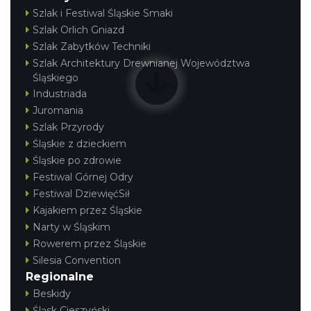
Szlak i Festiwal Śląskie Smaki
Szlak Orlich Gniazd
Szlak Zabytków Techniki
Szlak Architektury Drewnianej Województwa
Śląskiego
Industriada
Juromania
Szlak Przyrody
Śląskie z dzieckiem
Śląskie po zdrowie
Festiwal Górnej Odry
Festiwal DziewięćSił
Kajakiem przez Śląskie
Narty w Śląskim
Rowerem przez Śląskie
Silesia Convention
Regionalne
Beskidy
Śląsk Cieszyński