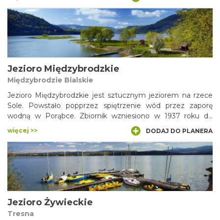
Pogoria II, Pogoria III i Pogoria IV są od lat centrami
wypoczynku i rekreacji. Przyciągają plażami, kąpieliskami,
pensjonatami, pubami oraz klubami jachtowymi. Akweny
upodobali sobie wędkarze i... rzadkie gatunki ptaków.
Jezioro Międzybrodzkie
Międzybrodzie Bialskie
Jezioro Międzybrodzkie jest sztucznym jeziorem na rzece
Sole. Powstało popprzez spiętrzenie wód przez zaporę
wodną w Porąbce. Zbiornik wzniesiono w 1937 roku do
celów przeciwpowodziowych. Obecnie jezioro pełni funkcję
więcej >>
DODAJ DO PLANERA
rekreacyjną, ale i energetyczną ponieważ po wybudowaniu
tutejszej elektrowni, siła wody wykorzystywana jest do
produkcji energii. W okolicy powstały liczne ośrodki
wypoczynkowe, stanice wodne, wypożyczalnie sprzętu
wodnego; wiodą tu szlaki turytyczne na szczyty Beskidu
Małego.
Jezioro Żywieckie
Tresna