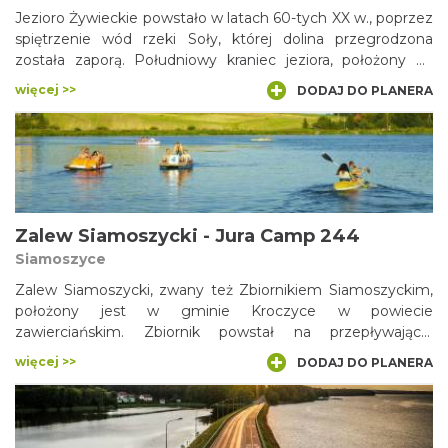
Jezioro Żywieckie powstało w latach 60-tych XX w., poprzez
spiętrzenie wód rzeki Soły, której dolina przegrodzona
została zaporą. Południowy kraniec jeziora, położony na
terenie Kotliny Żywieckiej, sięga niemal w rejon śródmieścia
więcej >>
DODAJ DO PLANERA
Żywca. Północna część jeziora (w rejonie zapory) zajmuje
wąską dolinę, wcinającą się w zbocza Beskidu Małego.
Zbiornik Żywiecki pełni rolę energetyczną,
przeciwpowodziową oraz turystyczno-rekreacyjną.
Zalew Siamoszycki - Jura Camp 244
Siamoszyce
Zalew Siamoszycki, zwany też Zbiornikiem Siamoszyckim,
położony jest w gminie Kroczyce w powiecie
zawierciańskim. Zbiornik powstał na przepływającej
nieopodal miejscowości rzece Krztyni. Jest zbiornikiem
więcej >>
DODAJ DO PLANERA
przepływowym, o powierzchni 20 ha, malowniczo
położonym pomiędzy wysokim brzegiem a piaszczystą
plażą. Zalew jest popularnym wśród mieszkańców Zawiercia
miejscem rekreacyjnym, z ośrodkiem wypoczynkowym.