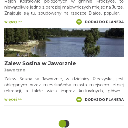
Rejon Kostkowic położonych w gminie Kroczyce, to
niewątpliwie jedno z bardziej malowniczych miejsc na Jurze.
Znajduje się tu, zbudowany na rzeczce Białce, popularny
zbiornik wodny, zwany zalewem Kostkowice lub Dzibice.
więcej >>
DODAJ DO PLANERA
Poniżej znajdują się trzy mniejsze akweny. Oprócz
plażowania i kąpieli tutejsze okolice stwarzają okazję do
innych form spędzania wolnego czasu. Lasy przyciągają
amatorów grzybów, a rozpoczynający się tu szlak
turystyczny umożliwia wędrówkę wzdłuż pasma Skał
Kroczyckich.
Zalew Sosina w Jaworznie
Jaworzno
Zalew Sosina w Jaworznie, w dzielnicy Pieczyska, jest
obleganym przez mieszkańców miasta miejscem letniej
rekreacji, a także wielu imprez kulturalnych, głównie
muzycznych. Zalew o powierzchni ponad 50 ha powstał w
więcej >>
DODAJ DO PLANERA
latach 70. i 80. ubiegłego stulecia w wyrobisku
eksploatowanym przez Kopalnię Piasku Podsadzkowego
„Szczakowa”. Nad zalewem znajduje się Ośrodek
Wypoczynkowo-Rekreacyjny „Sosina” z plażą, kąpieliskiem
oraz zapleczem hotelowo-gastronomicznym.