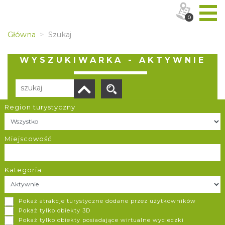
0
Główna
Szukaj
WYSZUKIWARKA - AKTYWNIE
Region turystyczny
Liczba elementów:
18
POBIERZ LISTĘ
Miejscowość
Kategoria
Staw Młyńszczok z zapleczem rekreacyjnym w Zebrzydowicach
Pokaż atrakcje turystyczne dodane przez użytkowników
Zebrzydowice
Pokaż tylko obiekty 3D
Pokaż tylko obiekty posiadające wirtualne wycieczki