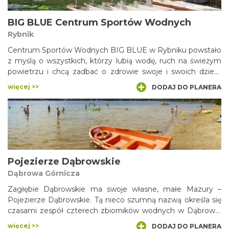
BIG BLUE Centrum Sportów Wodnych
Rybnik
Centrum Sportów Wodnych BIG BLUE w Rybniku powstało
z myślą o wszystkich, którzy lubią wodę, ruch na świeżym
powietrzu i chcą zadbać o zdrowie swoje i swoich dzieci.
Tutaj, niemal w centrum miasta, przy niewielkim jeziorze
więcej >>
DODAJ DO PLANERA
obok kąpieliska RUDA, stworzyliśmy miejsce, w którym
każdy może odpocząć oraz popracować nad kondycją
fizyczną.
Pojezierze Dąbrowskie
Dąbrowa Górnicza
Zagłębie Dąbrowskie ma swoje własne, małe Mazury –
Pojezierze Dąbrowskie. Tą nieco szumną nazwą określa się
czasami zespół czterech zbiorników wodnych w Dąbrowie
Górniczej, znanych pod wspólną nazwą Pogorii. Pogoria I,
więcej >>
DODAJ DO PLANERA