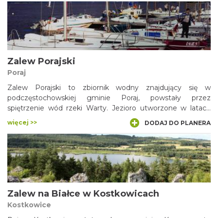
Rzeczycki) powstało natomiast w 1964 r. Nazwy obydwu
zbiorników pochodzą od dzielnicy Pyskowic o nazwie
Dzierżno. Funkcję ośrodka rekreacyjnego pełni przede
wszystkim Dzierżno Małe.
Zalew Porajski
Poraj
Zalew Porajski to zbiornik wodny znajdujący się w
podczęstochowskiej gminie Poraj, powstały przez
spiętrzenie wód rzeki Warty. Jezioro utworzone w latach
70-tych XX w. jest malowniczym akwenem, który zdążył się
więcej >>
DODAJ DO PLANERA
wpisać w tutejszy krajobraz oraz sprawił, że wokół powstały
liczne zabudowania letniskowe. Zalew przyciąga także
wędkarzy.
Zalew na Białce w Kostkowicach
Kostkowice