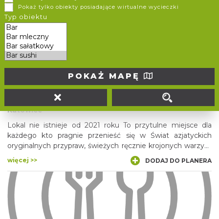
Pokaż tylko obiekty posiadające wirtualne wycieczki
Sushi bar.
Typ obiektu
więcej >>
DODAJ DO PLANERA
POKAŻ MAPĘ
NASZE BAO
Katowice
Lokal nie istnieje od 2021 roku To przytulne miejsce dla
każdego kto pragnie przenieść się w Świat azjatyckich
oryginalnych przypraw, świeżych ręcznie krojonych warzyw,
wysokiej jakości produktów.
więcej >>
DODAJ DO PLANERA