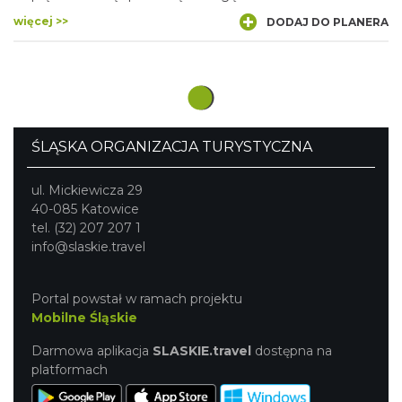
więcej >>
DODAJ DO PLANERA
ŚLĄSKA ORGANIZACJA TURYSTYCZNA
ul. Mickiewicza 29
40-085 Katowice
tel. (32) 207 207 1
info@slaskie.travel
Portal powstał w ramach projektu
Mobilne Śląskie
Darmowa aplikacja
SLASKIE.travel
dostępna na
platformach