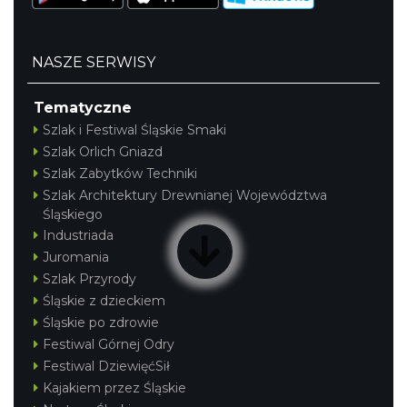
NASZE SERWISY
Tematyczne
Szlak i Festiwal Śląskie Smaki
Szlak Orlich Gniazd
Szlak Zabytków Techniki
Szlak Architektury Drewnianej Województwa
Śląskiego
Industriada
Juromania
Szlak Przyrody
Śląskie z dzieckiem
Śląskie po zdrowie
Festiwal Górnej Odry
Festiwal DziewięćSił
Kajakiem przez Śląskie