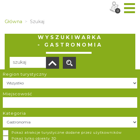
0
Główna
Szukaj
WYSZUKIWARKA
- GASTRONOMIA
Region turystyczny
Liczba elementów:
12
POBIERZ LISTĘ
Miejscowość
Kategoria
Pataya
Pokaż atrakcje turystyczne dodane przez użytkowników
Gliwice
Pokaż tylko obiekty 3D