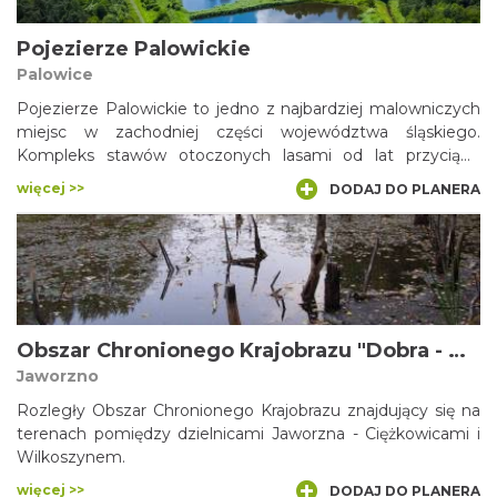
Pojezierze Palowickie
Palowice
Pojezierze Palowickie to jedno z najbardziej malowniczych
miejsc w zachodniej części województwa śląskiego.
Kompleks stawów otoczonych lasami od lat przyciąga
miłośników spacerów, wycieczek rowerowych oraz
więcej >>
DODAJ DO PLANERA
fotografii przyrodniczej. Położone na pograniczu Żor i
Palowic tereny często określane są mianem „Śląskich
Mazur”, ponieważ liczne zbiorniki wodne i zielone krajobrazy
tworzą wyjątkowy klimat, niespotykany w silnie
zurbanizowanej części regionu.
Obszar Chronionego Krajobrazu "Dobra - Wilkoszyn"
Jaworzno
Rozległy Obszar Chronionego Krajobrazu znajdujący się na
terenach pomiędzy dzielnicami Jaworzna - Ciężkowicami i
Wilkoszynem.
więcej >>
DODAJ DO PLANERA