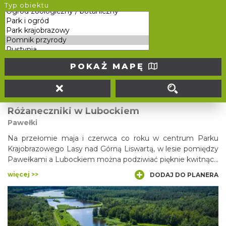
Góra Biakło - wznosząca się nad Olsztynem koło
Typ obiektu
Częstochowy na wysokość 340 m n.p.m. - jest jednym z
najbardziej malowniczych wzniesień na Jurze Krakowsko-
Częstochowskiej. Ze względu na charakterystyczne
więcej >>
DODAJ DO PLANERA
ukształtowanie szczytowego, skalnego grzebienia, bywa
nazywana Jurajskim Małym Giewontem. Na skale
postawiono nawet krzyż, upamiętniający pontyfikat Jana
POKAŻ MAPĘ
Pawła II. Ze szczytu rozlega się wspaniały widok na cztery
strony świata, a tutejsze ostańce są okupowane przez
miłośników wspinaczki.
Różaneczniki w Lubockiem
Pawełki
Na przełomie maja i czerwca co roku w centrum Parku
Krajobrazowego Lasy nad Górną Liswartą, w lesie pomiędzy
Pawełkami a Lubockiem można podziwiać pięknie kwitnące
rododendrony. Cenne stanowisko znajduje się na trasie
więcej >>
DODAJ DO PLANERA
ścieżki “Na brzozę”