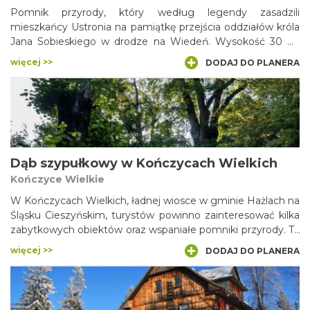
Pomnik przyrody, który według legendy zasadzili
mieszkańcy Ustronia na pamiątkę przejścia oddziałów króla
Jana Sobieskiego w drodze na Wiedeń. Wysokość 30 m,
obwód 6,45 cm.
więcej >>
DODAJ DO PLANERA
Dąb szypułkowy w Kończycach Wielkich
Kończyce Wielkie
W Kończycach Wielkich, ładnej wiosce w gminie Hażlach na
Śląsku Cieszyńskim, turystów powinno zainteresować kilka
zabytkowych obiektów oraz wspaniałe pomniki przyrody. Te
ostatnie to dęby szypułkowe, których pozazdrościć mogą
więcej >>
DODAJ DO PLANERA
Kończycom Wielkim nawet parki narodowe. Drzewo o
nazwie „Mieszko” (od imienia księcia, założyciela dynastii
Piastów cieszyńskich) jest najstarszym, liczącym ponad 750
lat, dębem na całym Śląsku!