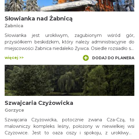
Słowianka nad Żabnicą
Żabnica
Słowianka jest urokliwym, zagubionym wśród gór,
przysiółkiem beskidzkim, który należy administracyjnie do
miejscowości Żabnica niedaleko Żywca. Osiedle rozsiadło się
na dużej polanie, położonej na grzbiecie, który wieńczy
więcej >>
DODAJ DO PLANERA
dominujący nad okolicą szczyt Romanka (1366 m n.p.m.) i
biegnie ku północy. W drewnianym, okazałym domu mieści
się tutaj prywatna Górska Stacja Turystyczna „Słowianka”,
oferująca turystom nocleg, zakupy w sklepie spożywczym,
a nawet jazdę konną.
Szwajcaria Czyżowicka
Gorzyce
Szwajcaria Czyżowicka, potocznie zwana Cza-Czą, to
malowniczy kompleks leśny, położony w niewielkiej wsi
Czyżowice. Jest to oaza ciszy i spokoju, z urokliwymi