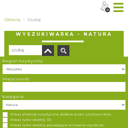
0
Główna
Szukaj
WYSZUKIWARKA - NATURA
Region turystyczny
Liczba elementów:
25
POBIERZ LISTĘ
Miejscowość
Kategoria
Góra Biakło
Pokaż atrakcje turystyczne dodane przez użytkowników
Olsztyn
Pokaż tylko obiekty 3D
Pokaż tylko obiekty posiadające wirtualne wycieczki