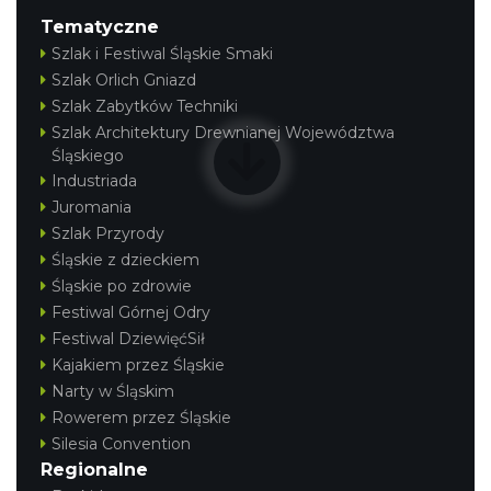
Tematyczne
Szlak i Festiwal Śląskie Smaki
Szlak Orlich Gniazd
Szlak Zabytków Techniki
Szlak Architektury Drewnianej Województwa
Śląskiego
Industriada
Juromania
Szlak Przyrody
Śląskie z dzieckiem
Śląskie po zdrowie
Festiwal Górnej Odry
Festiwal DziewięćSił
Kajakiem przez Śląskie
Narty w Śląskim
Rowerem przez Śląskie
Silesia Convention
Regionalne