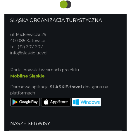
prawie na 80 m ponad dno doliny Warty. Można podziwiać z
niego piękne panoramy, a warte zwiedzenia są ruiny
kościoła św. Stanisława.
ŚLĄSKA ORGANIZACJA TURYSTYCZNA
ul. Mickiewicza 29
40-085 Katowice
tel. (32) 207 207 1
info@slaskie.travel
Portal powstał w ramach projektu
Mobilne Śląskie
Darmowa aplikacja
SLASKIE.travel
dostępna na
platformach
NASZE SERWISY