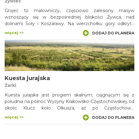
Żywiec
Grojec to malowniczy, częściowo zalesiony masyw
wznoszący się w bezpośredniej bliskości Żywca, nad
dolinami Soły i Koszarawy. Na wierzchołku góry odkryto
pozostałości średniowiecznej warowni. Obecnie wzniesienie
więcej >>
DODAJ DO PLANERA
bywa zwiedzane głównie ze względu na swe walory
widokowe. Na szczycie tzw. Średniego Grojca w 1995 r.
ustawiono stalowy krzyż dla upamiętnienia wizyty Jana
Pawła II w mieście. Z Żywca prowadzi na Grojec szlak
turystyczny oraz ścieżka edukacyjna.
Kuesta jurajska
Żarki
Kuesta jurajska jest progiem skalnym, ciągnącym się z
południa na północ Wyżyny Krakowsko-Częstochowskiej, od
okolic Klucz koło Olkusza, aż po Częstochowę.
Najefektowniej próg prezentuje się pomiędzy
więcej >>
DODAJ DO PLANERA
miejscowościami Żarki i Jaworznik. Przebiega tędy
widokowa droga wojewódzka nr 792. Warto zatrzymać się
na wzgórzu Laskowiec, które wznosi się na 390 m n.p.m. i