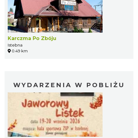
Karczma Po Zbóju
Istebna
0.49 km
WYDARZENIA W POBLIŻU