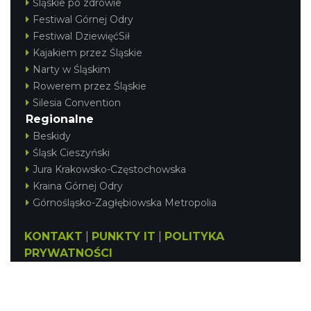
Śląskie po zdrowie
Festiwal Górnej Odry
Festiwal DziewięćSił
Kajakiem przez Śląskie
Narty w Śląskim
Rowerem przez Śląskie
Silesia Convention
Regionalne
Beskidy
Śląsk Cieszyński
Jura Krakowsko-Częstochowska
Kraina Górnej Odry
Górnośląsko-Zagłębiowska Metropolia
KONTAKT
|
PUNKTY IT
|
POLITYKA
PRYWATNOŚCI