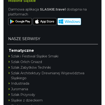
Mobilne Śląskie
Darmowa aplikacja
SLASKIE.travel
dostępna na
platformach
NASZE SERWISY
Tematyczne
Szlak i Festiwal Śląskie Smaki
Szlak Orlich Gniazd
Szlak Zabytków Techniki
Szlak Architektury Drewnianej Województwa
Śląskiego
Industriada
Juromania
Szlak Przyrody
Śląskie z dzieckiem