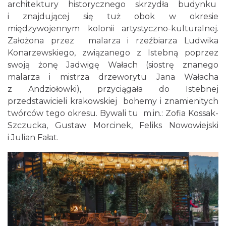
architektury historycznego skrzydła budynku
i znajdującej się tuż obok w okresie
międzywojennym kolonii artystyczno-kulturalnej.
Założona przez malarza i rzeźbiarza Ludwika
Konarzewskiego, związanego z Istebną poprzez
swoją żonę Jadwigę Wałach (siostrę znanego
malarza i mistrza drzeworytu Jana Wałacha
z Andziołowki), przyciągała do Istebnej
przedstawicieli krakowskiej bohemy i znamienitych
twórców tego okresu. Bywali tu m.in.: Zofia Kossak-
Szczucka, Gustaw Morcinek, Feliks Nowowiejski
i Julian Fałat.