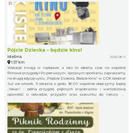
Pójcie Dziecka – będzie kino!
Istebna
2026-08-11
1.57 km
Wakacje trwają w najlepsze, a lato to idealny czas na wspólne
filmowe przygody! Po pierwszym, lipcowym spotkaniu zapraszamy
na drugą edycję cyklu „Pójdzie Dziecka, Bedzie Kino” w GOK Istebna!
Już we wtorek, 11 sierpnia o godz. 18:00 wspólnie obejrzymy bajkę
„Yakari” - pełną przygód, pięknych krajobrazów i wartościową
opowieść o odwadze, przyjaźni oraz szacunku do natury. To
doskonały pomysł na letni wieczór i świetna okazja, aby spędzić
wakacyjny czas w gronie rówieśników podczas wspólnego seansu.
Zapraszamy na bajkę i... popcorn! Na wszystkich uczestników
będzie czekał kinowy poczęstunek. Gminny Ośrodek Kultury w
Istebnej 11 sierpnia (wtorek) godz. 18.00 Wstęp wolny! Obowiązują
zapisy pod numerem telefonu: 791 452 222. Liczba miejsc jest
ograniczona, dlatego zachęcamy do wcześniejszych zapisów.