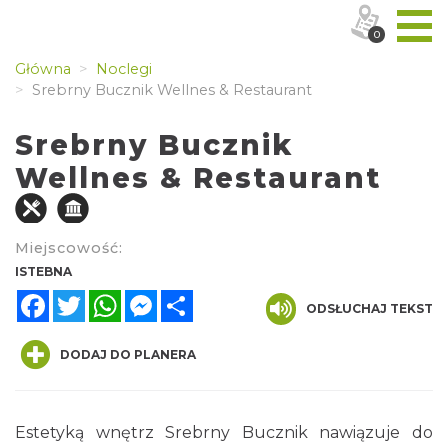
0
Główna
Noclegi
Srebrny Bucznik Wellnes & Restaurant
Srebrny Bucznik
Wellnes & Restaurant
Miejscowość:
ISTEBNA
Facebook
Twitter
WhatsApp
Messenger
Share
ODSŁUCHAJ TEKST
DODAJ DO PLANERA
Estetyką wnętrz Srebrny Bucznik nawiązuje do