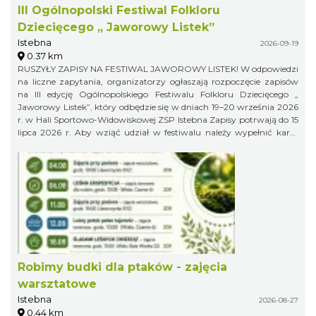
III Ogólnopolski Festiwal Folkloru
Dziecięcego „ Jaworowy Listek”
Istebna
2026-09-19
0.37 km
RUSZYŁY ZAPISY NA FESTIWAL JAWOROWY LISTEK! W odpowiedzi
na liczne zapytania, organizatorzy ogłaszają rozpoczęcie zapisów
na III edycję Ogólnopolskiego Festiwalu Folkloru Dziecięcego „
Jaworowy Listek”, który odbędzie się w dniach 19–20 września 2026
r. w Hali Sportowo-Widowiskowej ZSP Istebna Zapisy potrwają do 15
lipca 2026 r. Aby wziąć udział w festiwalu należy wypełnić kartę
zgłoszenia i klauzulę RODO i wysłać ją na adres:
jaworowylistek@gmail.com
Robimy budki dla ptaków - zajęcia
warsztatowe
Istebna
2026-08-27
0.44 km