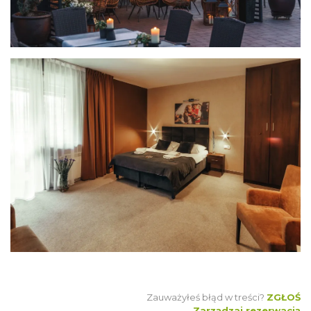
Zauważyłeś błąd w treści?
ZGŁOŚ
Zarządzaj rezerwacją