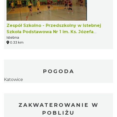
Zespół Szkolno - Przedszkolny w Istebnej
Szkoła Podstawowa Nr 1 im. Ks. Józefa
Istebna
Londzina
0.33 km
POGODA
Katowice
ZAKWATEROWANIE W
POBLIŻU