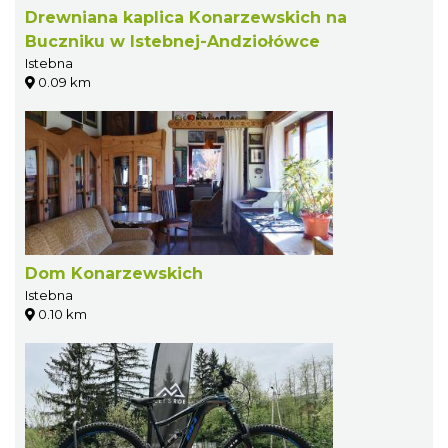
Drewniana kaplica Konarzewskich na
Buczniku w Istebnej-Andziołówce
Istebna
0.09 km
Dom Konarzewskich
Istebna
0.10 km