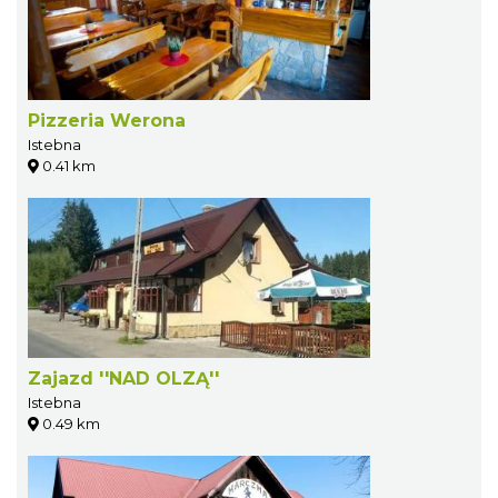
Pizzeria Werona
Istebna
0.41 km
Zajazd ''NAD OLZĄ''
Istebna
0.49 km