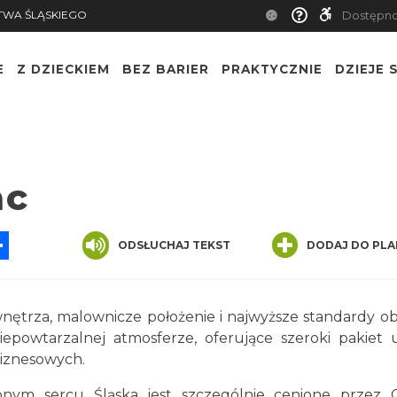
TWA ŚLĄSKIEGO
Dostępn
E
Z DZIECKIEM
BEZ BARIER
PRAKTYCZNIE
DZIEJE S
ac
App
ssenger
Share
ODSŁUCHAJ TEKST
DODAJ DO PLA
ętrza, malownicze położenie i najwyższe standardy ob
iepowtarzalnej atmosferze, oferujące szeroki pakiet 
biznesowych.
nym sercu Śląska jest szczególnie cenione przez G