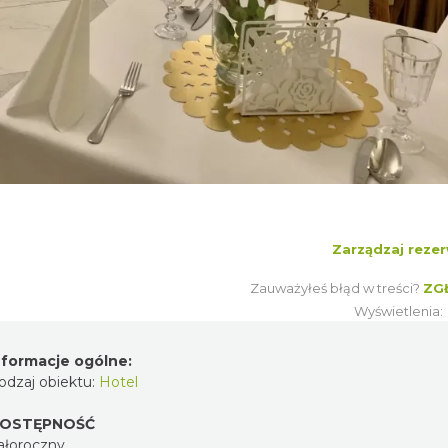
Zarządzaj rezer
Zauważyłeś błąd w treści?
ZG
Wyświetlenia
nformacje ogólne:
odzaj obiektu:
Hotel
OSTĘPNOŚĆ
ałoroczny