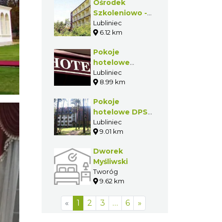
Ośrodek
Szkoleniowo -
Rekreacyjny
Lubliniec
6.12 km
Silesiana
Pokoje
hotelowe
Internat
Lubliniec
8.99 km
Pokoje
hotelowe DPS
Zameczek
Lubliniec
9.01 km
Dworek
Myśliwski
Tworóg
9.62 km
«
1
2
3
…
6
»