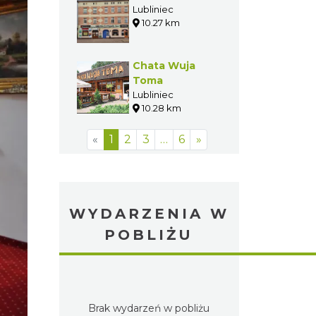
Lubliniec
10.27 km
Chata Wuja
Toma
Lubliniec
10.28 km
«
1
2
3
…
6
»
WYDARZENIA W
POBLIŻU
Brak wydarzeń w pobliżu