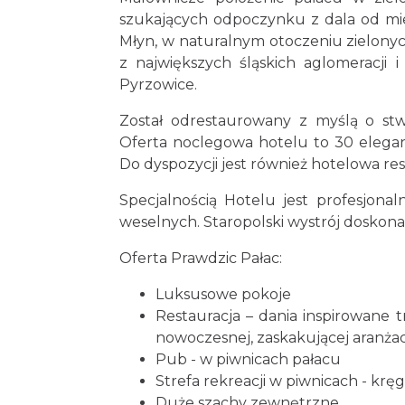
szukających odpoczynku z dala od mie
Młyn, w naturalnym otoczeniu zielonyc
z największych śląskich aglomeracji 
Pyrzowice.
Został odrestaurowany z myślą o st
Oferta noclegowa hotelu to 30 elega
Do dyspozycji jest również hotelowa re
Specjalnością Hotelu jest profesjonal
weselnych. Staropolski wystrój doskon
Oferta Prawdzic Pałac:
Luksusowe pokoje
Restauracja
– dania inspirowane 
nowoczesnej, zaskakującej aranżacj
Pub - w piwnicach pałacu
Strefa rekreacji w piwnicach - kręgi
Duże szachy zewnętrzne