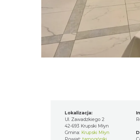
Lokalizacja:
I
Ul. Zawadzkiego 2
R
42-693 Krupski Młyn
Gmina:
Krupski Młyn
D
Powiat:
tarnogórski
C