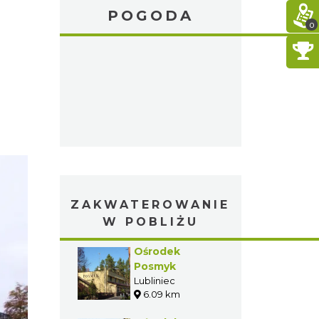
POGODA
0
ZAKWATEROWANIE
W POBLIŻU
Ośrodek
Posmyk
Lubliniec
6.09 km