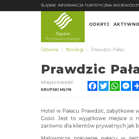
ŚLĄSKIE. INFORMACJA TURYSTYCZNA WOJEWÓDZ
ODKRYJ
AKTYWNI
Główna
Noclegi
Prawdzic Pałac
Prawdzic Pał
Miejscowość:
Facebook
Twitter
Whats
Me
KRUPSKI MŁYN
Hotel w Pałacu Prawdzic, zabytkowe wn
Gości. Jest to wyjątkowe miejsce o n
zarówno dla klientów prywatnych jak 
Malownicze położenie pałacu w zielo