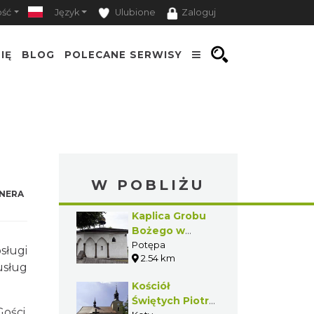
ość
Język
Ulubione
Zaloguj
IĘ
BLOG
POLECANE SERWISY
W POBLIŻU
NERA
Kaplica Grobu
Bożego w
Potępie
Potępa
sługi
2.54 km
usług
Kościół
Świętych Piotra
ości,