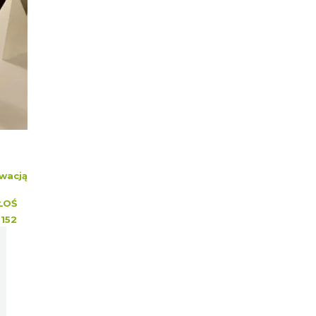
wacją
ŁOŚ
:
152