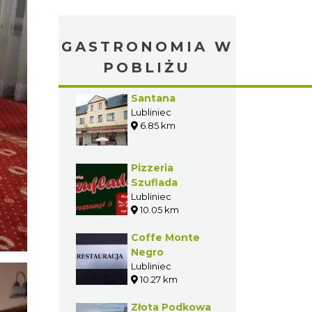
GASTRONOMIA W
POBLIŻU
Santana
Lubliniec
6.85 km
Pizzeria
Szuflada
Lubliniec
10.05 km
Coffe Monte
Negro
Lubliniec
10.27 km
Złota Podkowa