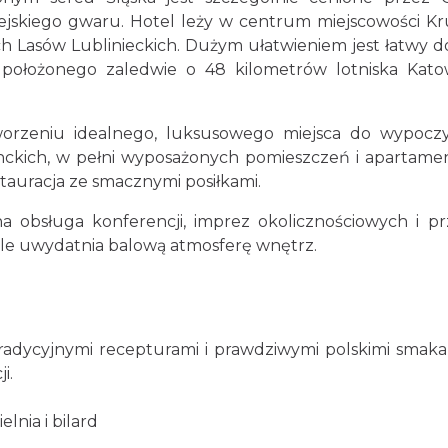
jskiego gwaru. Hotel leży w centrum miejscowości Kr
h Lasów Lublinieckich. Dużym ułatwieniem jest łatwy d
i położonego zaledwie o 48 kilometrów lotniska Kato
worzeniu idealnego, luksusowego miejsca do wypocz
nckich, w pełni wyposażonych pomieszczeń i apartame
stauracja ze smacznymi posiłkami.
na obsługa konferencji, imprez okolicznościowych i pr
ale uwydatnia balową atmosferę wnętrz.
tradycyjnymi recepturami i prawdziwymi polskimi smak
i.
elnia i bilard