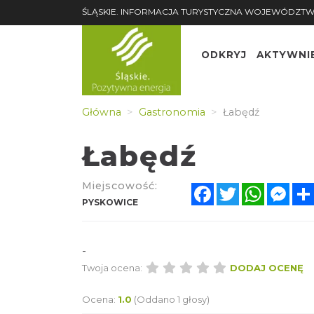
ŚLĄSKIE. INFORMACJA TURYSTYCZNA WOJEWÓDZ
ODKRYJ
AKTYWNI
Główna
Gastronomia
Łabędź
Łabędź
Miejscowość:
Facebook
Twitter
Whats
Me
PYSKOWICE
-
Twoja ocena:
DODAJ O
Ocena:
1.0
(Oddano 1 głosy)