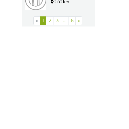
Pyskowice
2.83 km
«
1
2
3
…
6
»