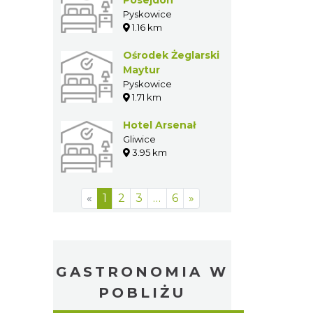
Posejdon
Pyskowice
1.16 km
Ośrodek
Żeglarski
Maytur
Pyskowice
1.71 km
Hotel Arsenał
Gliwice
3.95 km
«
1
2
3
…
6
»
GASTRONOMIA W
POBLIŻU