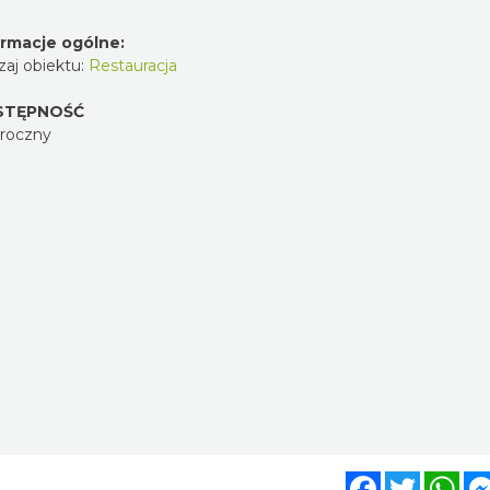
nformacje ogólne:
odzaj obiektu:
Restauracja
OSTĘPNOŚĆ
ałoroczny
Facebook
Twitter
WhatsA
Mes