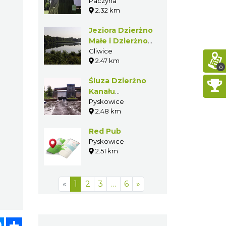
Paczynie
Paczyna
2.32 km
Jeziora
Dzierżno Małe i
Dzierżno Duże
Gliwice
2.47 km
0
Śluza Dzierżno
Kanału
Gliwickiego
Pyskowice
2.48 km
Red Pub
Pyskowice
2.51 km
«
1
2
3
…
6
»
pp
senger
Share