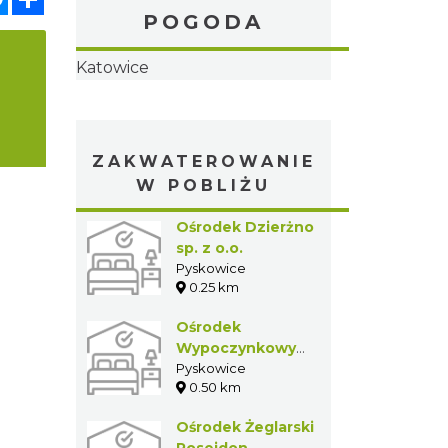
POGODA
Katowice
ZAKWATEROWANIE
W POBLIŻU
Ośrodek
Dzierżno sp. z
o.o.
Pyskowice
0.25 km
Ośrodek
Wypoczynkowy
"Łabędź"
Pyskowice
0.50 km
Ośrodek
Żeglarski