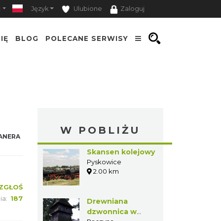
ość
Język
Ulubione
Zaloguj
IĘ
BLOG
POLECANE SERWISY
W POBLIŻU
NERA
Skansen
kolejowy
Pyskowice
2.00 km
ŁOŚ
187
Drewniana
dzwonnica w