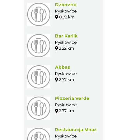
Dzierżno
Pyskowice
0.72 km
Bar Karlik
Pyskowice
2.22 km
Abbas
Pyskowice
2.77 km
Pizzeria Verde
Pyskowice
2.77 km
Restauracja
Miraż