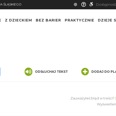
TWA ŚLĄSKIEGO
Dostępn
E
Z DZIECKIEM
BEZ BARIER
PRAKTYCZNIE
DZIEJE S
App
ssenger
Share
ODSŁUCHAJ TEKST
DODAJ DO PLA
Zauważyłeś błąd w treści?
ZG
CENĘ
Wyświetlenia: