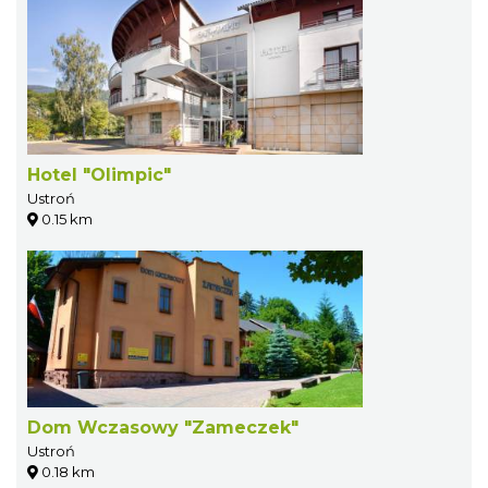
Hotel "Olimpic"
Ustroń
0.15 km
Dom Wczasowy "Zameczek"
Ustroń
0.18 km