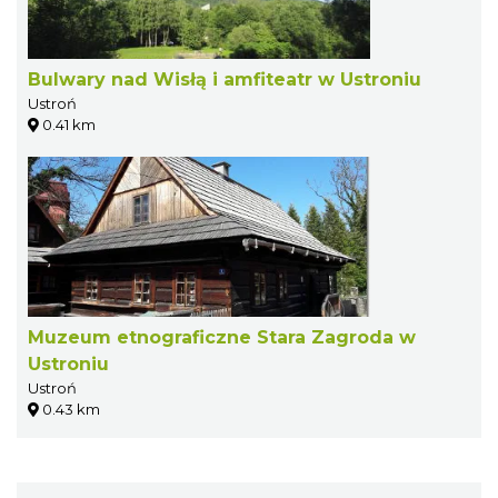
Bulwary nad Wisłą i amfiteatr w Ustroniu
Ustroń
0.41 km
Muzeum etnograficzne Stara Zagroda w
Ustroniu
Ustroń
0.43 km