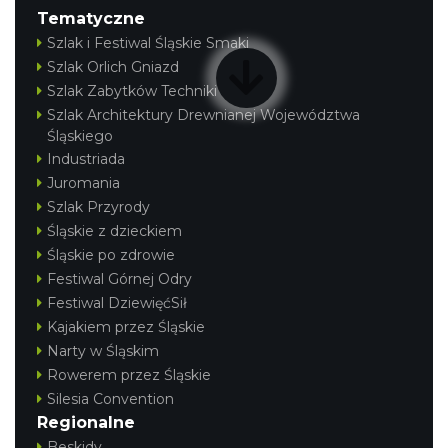
Tematyczne
Szlak i Festiwal Śląskie Smaki
Szlak Orlich Gniazd
Szlak Zabytków Techniki
Szlak Architektury Drewnianej Województwa
Śląskiego
Industriada
Juromania
Szlak Przyrody
Śląskie z dzieckiem
Śląskie po zdrowie
Festiwal Górnej Odry
Festiwal DziewięćSił
Kajakiem przez Śląskie
Narty w Śląskim
Rowerem przez Śląskie
Silesia Convention
Regionalne
Beskidy