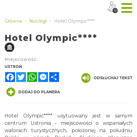
0
Główna
Noclegi
Hotel Olympic****
Hotel Olympic****
Miejscowość:
USTROŃ
Facebook
Twitter
WhatsApp
Messenger
Share
ODSŁUCHAJ TEKST
DODAJ DO PLANERA
Hotel Olympic**** usytuowany jest w samym
centrum Ustronia - miejscowości o wspaniałych
walorach turystycznych, położonej na południu