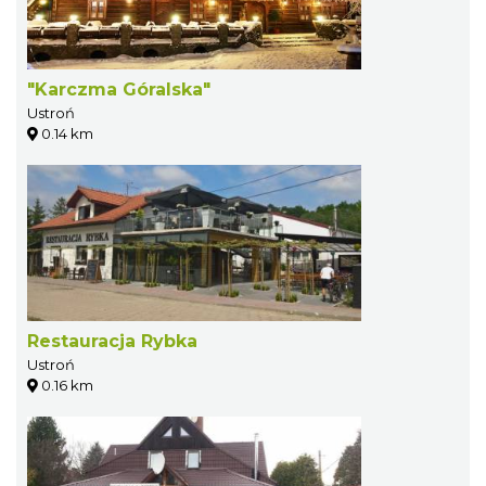
"Karczma Góralska"
Ustroń
0.14 km
Restauracja Rybka
Ustroń
0.16 km