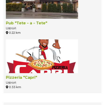
Pub "Tete - a - Tete"
Ustroń
0.22 km
Pizzeria "Capri"
Ustroń
0.33 km