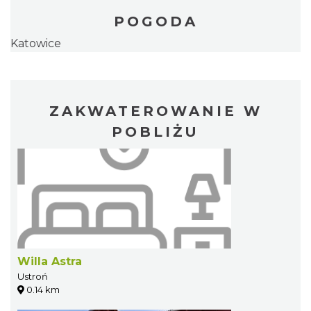
POGODA
Katowice
ZAKWATEROWANIE W
POBLIŻU
Willa Astra
Ustroń
0.14 km