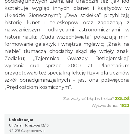
podbiegunowych Ziemi, ale unaoczni też „jak lód
kształtuje wygląd innych planet i księżyców w
Układzie Słonecznym”; „Dwa szkiełka” przybliżają
historię lunet i teleskopów oraz zapoznają z
najważniejszymi odkryciami astronomicznymi w
historii nauki; „Cuda wszechświata” pokazują m.in.
formowanie galaktyk i wnętrza mgławic; „Znaki na
niebie” tłumaczą chociażby skąd się wzięły znaki
Zodiaku; „Tajemnica Gwiazdy Betlejemskiej”
wyjaśnia cud sprzed 2000 lat. Planetarium
przygotowało też specjalną lekcję fizyki dla uczniów
szkół ponadgimnazjalnych – jest ona poświęcona
„Prędkościom kosmicznym”.
Zauważyłeś błąd w treści?
ZGŁOŚ
Wyświetlenia:
1523
Lokalizacja:
Ul. Armii Krajowej 13/15
42-215 Częstochowa