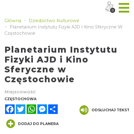
0
Główna
Dziedzictwo Kulturowe
Planetarium Instytutu Fizyki AJD I Kino Sferyczne W
Częstochowie
Planetarium Instytutu
Fizyki AJD i Kino
Sferyczne w
Częstochowie
Miejscowość:
CZĘSTOCHOWA
Facebook
Twitter
WhatsApp
Messenger
Share
ODSŁUCHAJ TEKST
DODAJ DO PLANERA