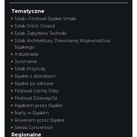
Tematyczne
Szlak i Festiwal Śląskie Smaki
Szlak Orlich Gniazd
Szlak Zabytków Techniki
Szlak Architektury Drewnianej Województwa
Śląskiego
Industriada
Juromania
Szlak Przyrody
Śląskie z dzieckiem
Śląskie po zdrowie
Festiwal Górnej Odry
Festiwal DziewięćSił
Kajakiem przez Śląskie
Narty w Śląskim
Rowerem przez Śląskie
Silesia Convention
Regionalne