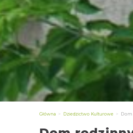
Główna
Dziedzictwo Kulturowe
Dom R
Dom rodzinny