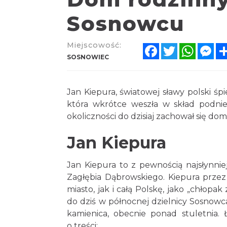
Sosnowcu
Miejscowość:
Facebook
Twitter
Whats
Me
SOSNOWIEC
Jan Kiepura, światowej sławy polski śp
która wkrótce weszła w skład podnie
okoliczności do dzisiaj zachował się do
Jan Kiepura
Jan Kiepura to z pewnością najsłynni
Zagłębia Dąbrowskiego. Kiepura przez 
miasto, jak i całą Polskę, jako „chłopak
do dziś w północnej dzielnicy Sosnowca
kamienica, obecnie ponad stuletnia. 
o treści: