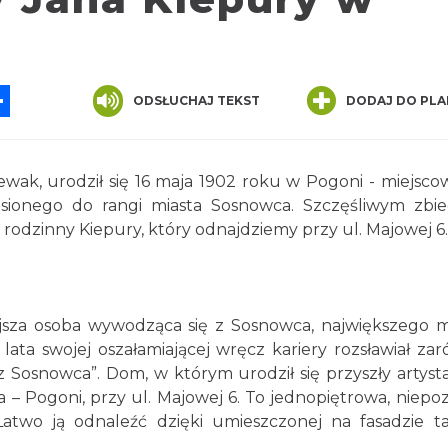
App
ssenger
Share
ODSŁUCHAJ TEKST
DODAJ DO PLA
iewak, urodził się 16 maja 1902 roku w Pogoni - miejscow
sionego do rangi miasta Sosnowca. Szczęśliwym zbi
m rodzinny Kiepury, który odnajdziemy przy ul. Majowej 6.
ejsza osoba wywodząca się z Sosnowca, największego m
lata swojej oszałamiającej wręcz kariery rozsławiał za
 z Sosnowca”. Dom, w którym urodził się przyszły artysta,
 – Pogoni, przy ul. Majowej 6. To jednopiętrowa, niepo
Łatwo ją odnaleźć dzięki umieszczonej na fasadzie ta