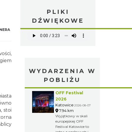
PLIKI
DŹWIĘKOWE
NERA
ości,
egiem
WYDARZENIA W
POBLIŻU
OFF Festival
iasta
2026
równo
Katowice
2026-08-07
 stoi
7.94 km
Wyjątkowy w skali
zorna
europejskiej OFF
blicy
Festival Katowice to
jedna z czołowych i