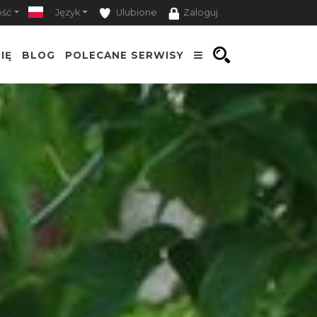
ość
Język
Ulubione
Zaloguj
IĘ
BLOG
POLECANE SERWISY