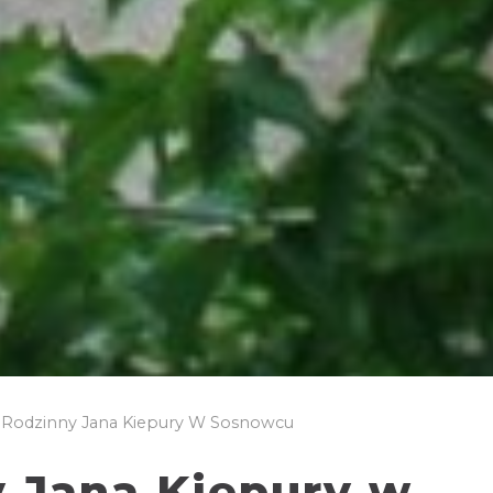
odzinny Jana Kiepury W Sosnowcu
 Jana Kiepury w