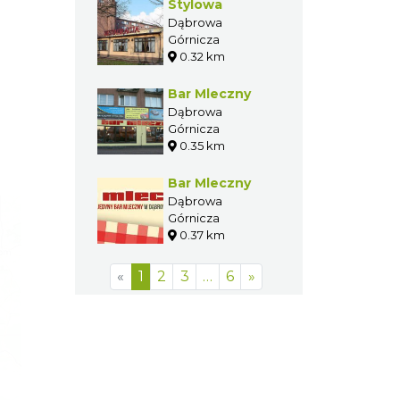
Stylowa
Dąbrowa
Górnicza
0.32 km
Bar Mleczny
Dąbrowa
Górnicza
0.35 km
Bar Mleczny
Dąbrowa
Górnicza
0.37 km
«
1
2
3
…
6
»