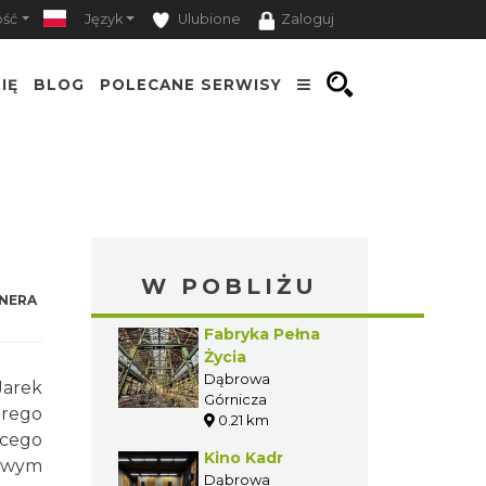
ość
Język
Ulubione
Zaloguj
IĘ
BLOG
POLECANE SERWISY
W POBLIŻU
NERA
Fabryka Pełna
Życia
Dąbrowa
Jarek
Górnicza
órego
0.21 km
ącego
Kino Kadr
kowym
Dąbrowa