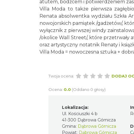
atutem, bodźcem i potwierdzeniem zasad
Villa Moda to także pierwsza zagłębio
Renata absolwentka wydziału Szkła Art
nowojorskich pamiątek /gadżetów/, które
wyłącznik z pierwszej windy zainstalow
/okolice Wall Street/, które przetrwały
oraz artystyczny notatnik Renaty i ksi
Villa Moda = nowoczesna sztuka + dobr
Twoja ocena:
DODAJ O
Ocena:
0.0
(Oddano 0 głosy)
Lokalizacja:
I
Ul. Kościuszki 4 b
R
41-300 Dąbrowa Górnicza
Gmina:
Dąbrowa Górnicza
D
Powiat:
Dąbrowa Górnicza
C