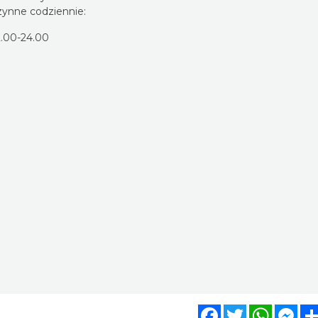
zynne codziennie:
2.00-24.00
Facebook
Twitter
WhatsA
Mes