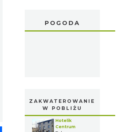
POGODA
ZAKWATEROWANIE
W POBLIŻU
Hotelik
Centrum
pp
senger
Share