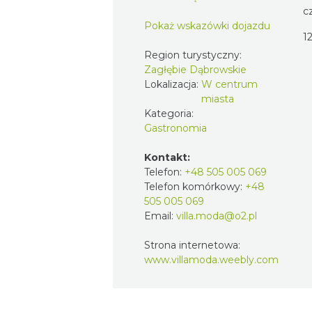
c
Pokaż wskazówki dojazdu
1
Region turystyczny:
Zagłębie Dąbrowskie
Lokalizacja:
W centrum
miasta
Kategoria:
Gastronomia
Kontakt:
Telefon:
+48 505 005 069
Telefon komórkowy:
+48
505 005 069
Email:
villa.moda@o2.pl
Strona internetowa:
www.villamoda.weebly.com