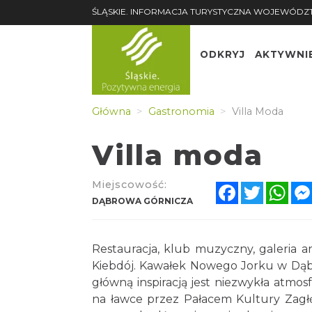
ŚLĄSKIE. INFORMACJA TURYSTYCZNA WOJEWÓDZ
ODKRYJ
AKTYWNI
Główna
Gastronomia
Villa Moda
Villa moda
Miejscowość:
Facebook
Twitter
Wha
DĄBROWA GÓRNICZA
Restauracja, klub muzyczny, galeria ar
Kiebdój. Kawałek Nowego Jorku w Dąbro
główną inspiracją jest niezwykła atmo
na ławce przez Pałacem Kultury Zagł