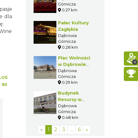
Górnicza
pasje
0.27 km
e dla
Pałac Kultury
ę:
Zagłębia
 Wine
Dąbrowa
Górnicza
0.28 km
Plac Wolności
0
w Dąbrowie
Górniczej
Dąbrowa
Górnicza
ŁOŚ
0.29 km
:
85
Budynek
Resursy w
Dąbrowie
Dąbrowa
Górnicza
Górniczej
0.48 km
«
1
2
3
…
6
»