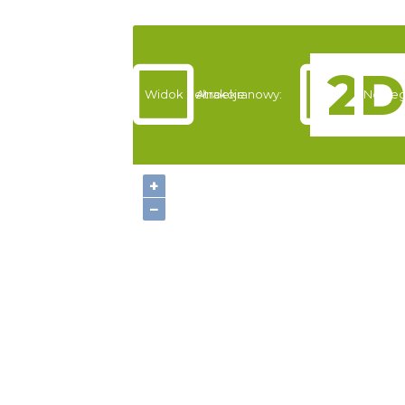
Widok pełnoekranowy:
Atrakcje
Nocleg
+
−