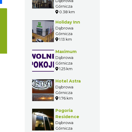
Dąbrowa
Górnicza
0.38 km
Holiday Inn
Dąbrowa
Górnicza
1.13 km
Maximum
Dąbrowa
Górnicza
1.25 km
Hotel Astra
Dąbrowa
Górnicza
1.76 km
Pogoria
Residence
Dąbrowa
Górnicza