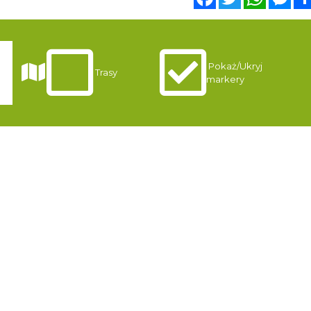
Pokaż/Ukryj
i
Trasy
markery