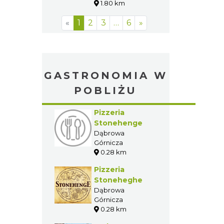
1.80 km
«
1
2
3
…
6
»
GASTRONOMIA W
POBLIŻU
Pizzeria
Stonehenge
Dąbrowa
Górnicza
0.28 km
Pizzeria
Stoneheghe
Dąbrowa
Górnicza
0.28 km