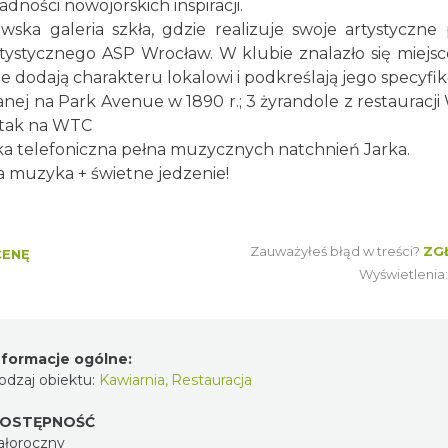
ności nowojorskich inspiracji.
wska galeria szkła, gdzie realizuje swoje artystyczne 
ystycznego ASP Wrocław. W klubie znalazło się miejsc
 dodają charakteru lokalowi i podkreślają jego specyfik
anej na Park Avenue w 1890 r.; 3 żyrandole z restauracji
 atak na WTC
ążka telefoniczna pełna muzycznych natchnień Jarka.
a muzyka + świetne jedzenie!
Zauważyłeś błąd w treści?
ZG
CENĘ
Wyświetlenia
nformacje ogólne:
odzaj obiektu:
Kawiarnia
,
Restauracja
OSTĘPNOŚĆ
ałoroczny