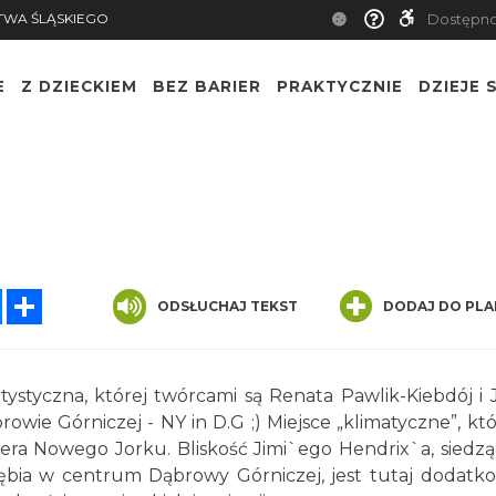
TWA ŚLĄSKIEGO
Dostępn
E
Z DZIECKIEM
BEZ BARIER
PRAKTYCZNIE
DZIEJE S
tsApp
Messenger
Share
ODSŁUCHAJ TEKST
DODAJ DO PLA
tystyczna, której twórcami są Renata Pawlik-Kiebdój i 
wie Górniczej - NY in D.G ;) Miejsce „klimatyczne”, kt
sfera Nowego Jorku. Bliskość Jimi`ego Hendrix`a, siedz
ębia w centrum Dąbrowy Górniczej, jest tutaj dodat