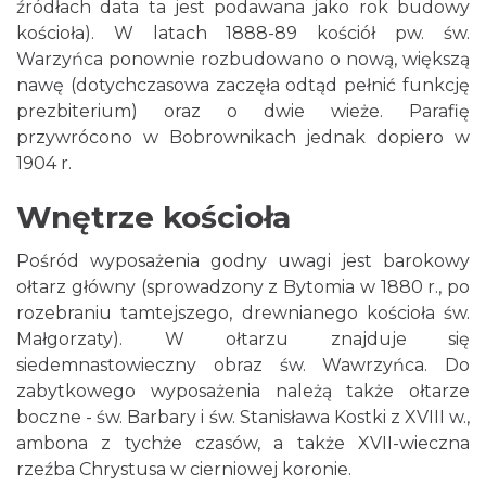
źródłach data ta jest podawana jako rok budowy
kościoła). W latach 1888-89 kościół pw. św.
Warzyńca ponownie rozbudowano o nową, większą
nawę (dotychczasowa zaczęła odtąd pełnić funkcję
prezbiterium) oraz o dwie wieże. Parafię
przywrócono w Bobrownikach jednak dopiero w
1904 r.
Wnętrze kościoła
Pośród wyposażenia godny uwagi jest barokowy
ołtarz główny (sprowadzony z Bytomia w 1880 r., po
rozebraniu tamtejszego, drewnianego kościoła św.
Małgorzaty). W ołtarzu znajduje się
siedemnastowieczny obraz św. Wawrzyńca. Do
zabytkowego wyposażenia należą także ołtarze
boczne - św. Barbary i św. Stanisława Kostki z XVIII w.,
ambona z tychże czasów, a także XVII-wieczna
rzeźba Chrystusa w cierniowej koronie.