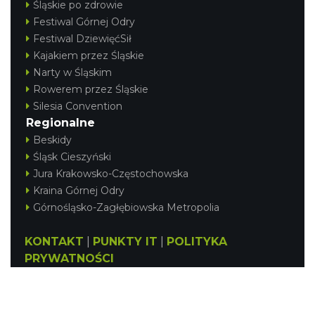
Śląskie po zdrowie
Festiwal Górnej Odry
Festiwal DziewięćSił
Kajakiem przez Śląskie
Narty w Śląskim
Rowerem przez Śląskie
Silesia Convention
Regionalne
Beskidy
Śląsk Cieszyński
Jura Krakowsko-Częstochowska
Kraina Górnej Odry
Górnośląsko-Zagłębiowska Metropolia
KONTAKT
|
PUNKTY IT
|
POLITYKA
PRYWATNOŚCI