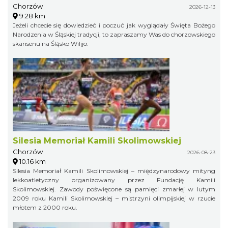
Chorzów
2026-12-13
9.28 km
Jeżeli chcecie się dowiedzieć i poczuć jak wyglądały Święta Bożego
Narodzenia w Śląskiej tradycji, to zapraszamy Was do chorzowskiego
skansenu na Śląsko Wilijo.
Silesia Memoriał Kamili Skolimowskiej
Chorzów
2026-08-23
10.16 km
Silesia Memoriał Kamili Skolimowskiej – międzynarodowy mityng
lekkoatletyczny organizowany przez Fundację Kamili
Skolimowskiej. Zawody poświęcone są pamięci zmarłej w lutym
2009 roku Kamili Skolimowskiej – mistrzyni olimpijskiej w rzucie
młotem z 2000 roku.