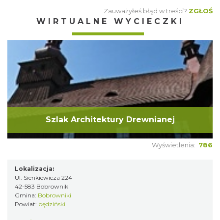
Zauważyłeś błąd w treści?
ZGŁOŚ
WIRTUALNE WYCIECZKI
Szlak Architektury Drewnianej
Wyświetlenia:
786
Lokalizacja:
Ul. Sienkiewicza 224
42-583 Bobrowniki
Gmina:
Bobrowniki
Powiat:
będziński