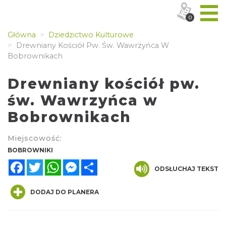
0
Główna
Dziedzictwo Kulturowe
Drewniany Kościół Pw. Św. Wawrzyńca W
Bobrownikach
Drewniany kościół pw.
św. Wawrzyńca w
Bobrownikach
Miejscowość:
BOBROWNIKI
Facebook
Twitter
WhatsApp
Messenger
Share
ODSŁUCHAJ TEKST
DODAJ DO PLANERA