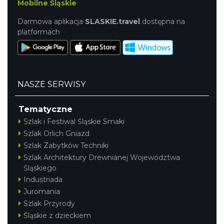
Mobilne Śląskie
Darmowa aplikacja
SLASKIE.travel
dostępna na
platformach
NASZE SERWISY
Tematyczne
Szlak i Festiwal Śląskie Smaki
Szlak Orlich Gniazd
Szlak Zabytków Techniki
Szlak Architektury Drewnianej Województwa
Śląskiego
Industriada
Juromania
Szlak Przyrody
Śląskie z dzieckiem