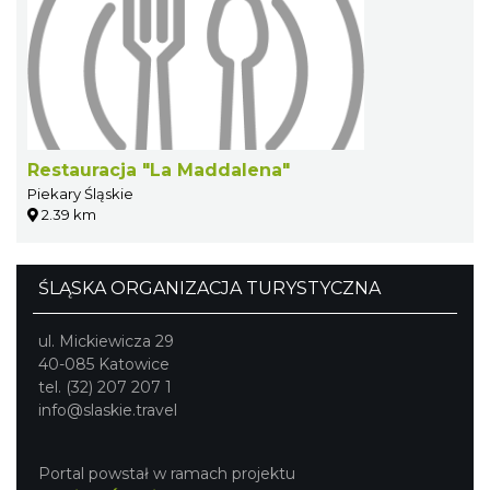
Restauracja "La Maddalena"
Piekary Śląskie
2.39 km
ŚLĄSKA ORGANIZACJA TURYSTYCZNA
ul. Mickiewicza 29
40-085 Katowice
tel. (32) 207 207 1
info@slaskie.travel
Portal powstał w ramach projektu