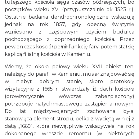
tutejszego kościoła sięga czasów późniejszych, bo
początków wieku XVI (przypuszczalnie ok. 1523 r.).
Ostatnie badania dendrochronologiczne wskazują
jednak na rok 1857, gdy obecną świątynię
wzniesiono z częściowym użyciem budulca
pochodzącego z poprzedniego kościoła. Przez
pewien czas kościół pełnił funkcję fary, potem stał się
kaplicą filialną kościoła w Kamieniu.
Wiemy, że około połowy wieku XVII obiekt ten,
należący do parafii w Kamieniu, musiał znajdować się
w niebyt dobrym stanie, skoro protokoły
wizytacyjne z 1665 r. stwierdzały, iż dach kościoła
(prowizorycznie wówczas zabezpieczony)
potrzebuje natychmiastowego zastąpienia nowym.
Do lat międzywojennych zachowana była,
stanowiąca element stropu, belka z wyciętą w niej z
datą „1669”, która niewątpliwie wskazywała na rok
dokonanego wreszcie remontu (w niektórych