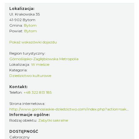
Lokalizacja:
Ul. Krakowska 35
41-902 Bytom
Gmina:
Bytom
Powiat:
Bytom
Pokaż wskazówki dojazdu
Region turystyczny:
Górnośląsko-Zagłębiowska Metropolia
Lokalizacja:
W mieście
Kategoria:
Dziedzictwo kulturowe
Kontakt:
Telefon:
+48 322 813 185
Strona internetowa:
http://www.gornoslaskie-dziedzictwo.com/index.php?action=sakralne&id=28
Informacje ogólne:
Rodzaj obiektu:
Zabytki sakralne
DOSTĘPNOŚĆ
Całoroczny