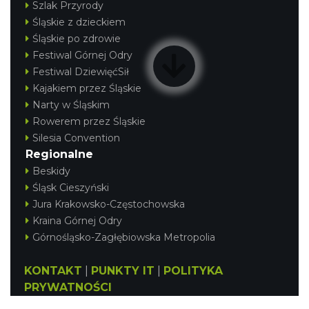
Szlak Przyrody
Śląskie z dzieckiem
Śląskie po zdrowie
Festiwal Górnej Odry
Festiwal DziewięćSił
Kajakiem przez Śląskie
Narty w Śląskim
Rowerem przez Śląskie
Silesia Convention
Regionalne
Beskidy
Śląsk Cieszyński
Jura Krakowsko-Częstochowska
Kraina Górnej Odry
Górnośląsko-Zagłębiowska Metropolia
KONTAKT
|
PUNKTY IT
|
POLITYKA
PRYWATNOŚCI