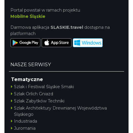
Portal powstał w ramach projektu
Mobilne Śląskie
Darmowa aplikacja
SLASKIE.travel
dostępna na
platformach
NASZE SERWISY
Tematyczne
Szlak i Festiwal Śląskie Smaki
Szlak Orlich Gniazd
Szlak Zabytków Techniki
Szlak Architektury Drewnianej Województwa
Śląskiego
Industriada
Juromania