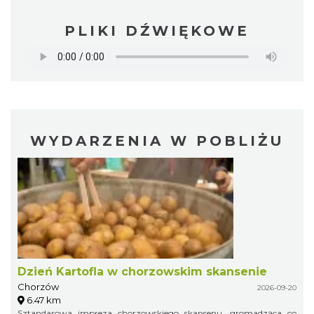
PLIKI DŹWIĘKOWE
WYDARZENIA W POBLIŻU
Dzień Kartofla w chorzowskim skansenie
Chorzów
2026-09-20
6.47 km
Sztandarowa impreza chorzowskiego skansenu, gromadząca co