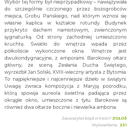
Wybór tej formy był nieprzypadkowy – nawiązywała
do szczególnie czczonego przez bożogrobców
miejsca, Grobu Pańskiego, nad którym wznosi się
właśnie kaplica w kształcie rotundy. Budynek
przykryto dachem namiotowym, zwieńczonym
sygnaturką. Od strony zachodniej umieszczono
kruchtę. Światło do wnętrza wpada przez
półkoliście wykończone okna. Wnętrze jest
dwukondygnacyjne, z emporami. Barokowy ołtarz
główny, ze sceną Zesłania Ducha Świętego,
wyrzeźbił Jan Solski, XVIII-wieczny artysta z Bytomia.
To najpiękniejsze i najcenniejsze dzieło w świątyni.
Uwagę zwraca kompozycja z Maryją pośrodku,
którą spowija aureola świetlna padająca przez
okrągłe okno, umieszczone z tyłu. Barokowe są
również dwa ołtarze boczne i niewielka ambona.
Zauważyłeś błąd w treści?
ZGŁOŚ
Wyświetlenia:
231