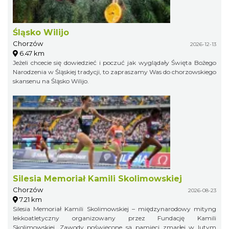
Śląsko Wilijo
Chorzów
2026-12-13
6.47 km
Jeżeli chcecie się dowiedzieć i poczuć jak wyglądały Święta Bożego
Narodzenia w Śląskiej tradycji, to zapraszamy Was do chorzowskiego
skansenu na Śląsko Wilijo.
Silesia Memoriał Kamili Skolimowskiej
Chorzów
2026-08-23
7.21 km
Silesia Memoriał Kamili Skolimowskiej – międzynarodowy mityng
lekkoatletyczny organizowany przez Fundację Kamili
Skolimowskiej. Zawody poświęcone są pamięci zmarłej w lutym