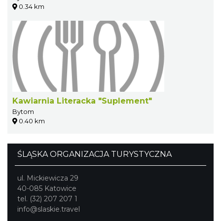
0.34 km
Kawiarnia Literacka "Suplement"
Bytom
0.40 km
ŚLĄSKA ORGANIZACJA TURYSTYCZNA
ul. Mickiewicza 29
40-085 Katowice
tel. (32) 207 207 1
info@slaskie.travel