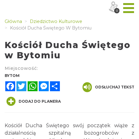
0
Główna
Dziedzictwo Kulturowe
Kościół Ducha Świętego W Bytomiu
Kościół Ducha Świętego
w Bytomiu
Miejscowość:
BYTOM
Facebook
Twitter
WhatsApp
Messenger
Share
ODSŁUCHAJ TEKST
DODAJ DO PLANERA
Kościół Ducha Świętego swój początek wiąże z
działalnością szpitalną bożogrobców z