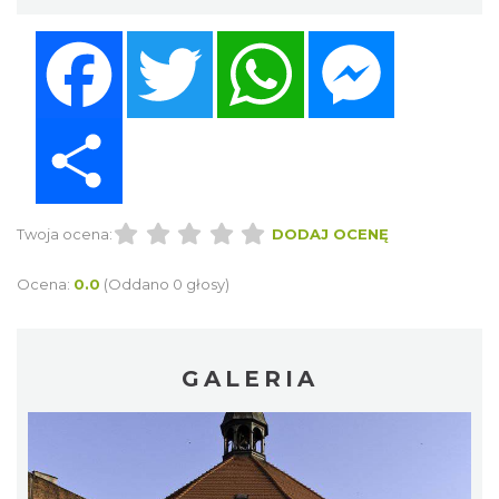
Facebook
Twitter
WhatsApp
Messenger
Share
Twoja ocena:
DODAJ OCENĘ
Ocena:
0.0
(Oddano 0 głosy)
GALERIA