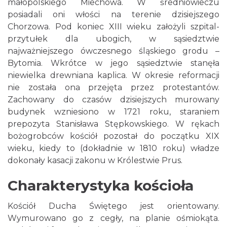
małopolskiego Miechowa. W średniowieczu
posiadali oni włości na terenie dzisiejszego
Chorzowa. Pod koniec XIII wieku założyli szpital-
przytułek dla ubogich, w sąsiedztwie
najważniejszego ówczesnego śląskiego grodu –
Bytomia. Wkrótce w jego sąsiedztwie stanęła
niewielka drewniana kaplica. W okresie reformacji
nie została ona przejęta przez protestantów.
Zachowany do czasów dzisiejszych murowany
budynek wzniesiono w 1721 roku, staraniem
prepozyta Stanisława Stępkowskiego. W rękach
bożogrobców kościół pozostał do początku XIX
wieku, kiedy to (dokładnie w 1810 roku) władze
dokonały kasacji zakonu w Królestwie Prus.
Charakterystyka kościoła
Kościół Ducha Świętego jest orientowany.
Wymurowano go z cegły, na planie ośmiokąta.