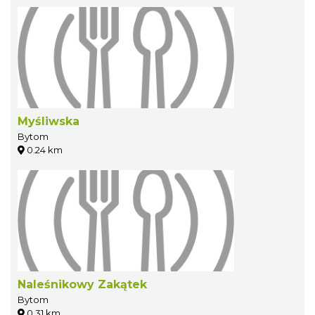
Myśliwska
Bytom
0.24 km
Naleśnikowy Zakątek
Bytom
0.31 km