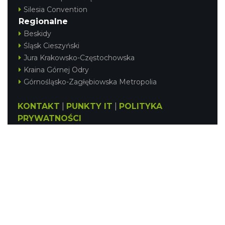
Silesia Convention
Regionalne
Beskidy
Śląsk Cieszyński
Jura Krakowsko-Częstochowska
Kraina Górnej Odry
Górnośląsko-Zagłębiowska Metropolia
KONTAKT
|
PUNKTY IT
|
POLITYKA
PRYWATNOŚCI