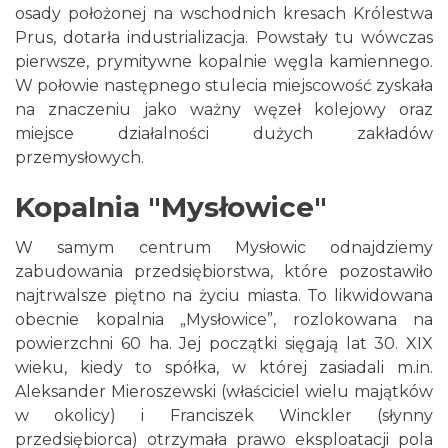
osady położonej na wschodnich kresach Królestwa
Prus, dotarła industrializacja. Powstały tu wówczas
pierwsze, prymitywne kopalnie węgla kamiennego.
W połowie następnego stulecia miejscowość zyskała
na znaczeniu jako ważny węzeł kolejowy oraz
miejsce działalności dużych zakładów
przemysłowych.
Kopalnia "Mysłowice"
W samym centrum Mysłowic odnajdziemy
zabudowania przedsiębiorstwa, które pozostawiło
najtrwalsze piętno na życiu miasta. To likwidowana
obecnie kopalnia „Mysłowice”, rozlokowana na
powierzchni 60 ha. Jej początki sięgają lat 30. XIX
wieku, kiedy to spółka, w której zasiadali m.in.
Aleksander Mieroszewski (właściciel wielu majątków
w okolicy) i Franciszek Winckler (słynny
przedsiębiorca) otrzymała prawo eksploatacji pola