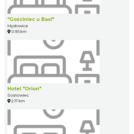
"Gościniec u Basi"
Mysłowice
0.95 km
Hotel "Orion"
Sosnowiec
2.17 km