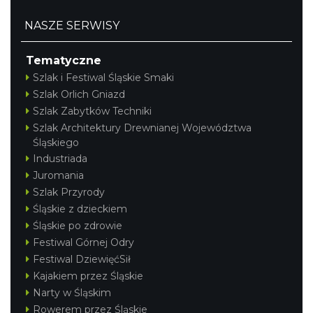
NASZE SERWISY
Tematyczne
Szlak i Festiwal Śląskie Smaki
Szlak Orlich Gniazd
Szlak Zabytków Techniki
Szlak Architektury Drewnianej Województwa
Śląskiego
Industriada
Juromania
Szlak Przyrody
Śląskie z dzieckiem
Śląskie po zdrowie
Festiwal Górnej Odry
Festiwal DziewięćSił
Kajakiem przez Śląskie
Narty w Śląskim
Rowerem przez Śląskie