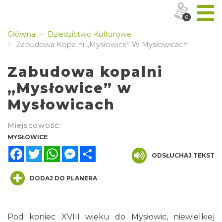
0
Główna
Dziedzictwo Kulturowe
Zabudowa Kopalni „Mysłowice” W Mysłowicach
Zabudowa kopalni
„Mysłowice” w
Mysłowicach
Miejscowość:
MYSŁOWICE
Facebook
Twitter
WhatsApp
Messenger
Share
ODSŁUCHAJ TEKST
DODAJ DO PLANERA
Pod koniec XVIII wieku do Mysłowic, niewielkiej