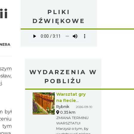
ii
PLIKI
DŹWIĘKOWE
NERA
jszym
WYDARZENIA W
sław,
POBLIŻU
j.
Warsztat gry
na flecie
indiańskim –
Rybnik
2026-09-10
m był
0.35 km
pierwsze kroki
ZMIANA TERMINU
zeniu
w świecie
WARSZTATU!
melodii
a tym
Marzysz o tym, by
nową,
wydobywać piękne,