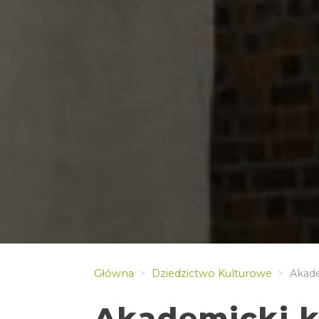
Główna
Dziedzictwo Kulturowe
Akade
Akademicki k