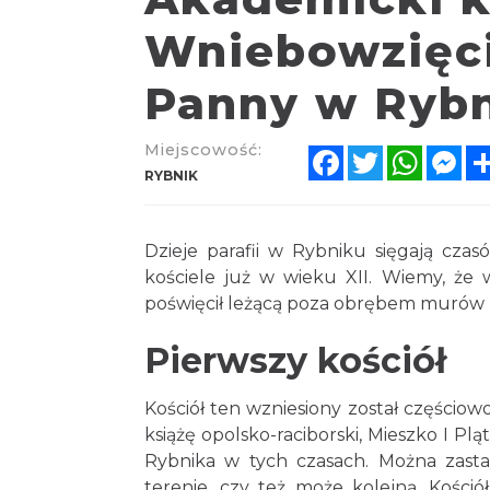
Wniebowzięci
Panny w Ryb
Miejscowość:
Facebook
Twitter
Whats
Me
RYBNIK
Dzieje parafii w Rybniku sięgają cza
kościele już w wieku XII. Wiemy, że 
poświęcił leżącą poza obrębem murów 
Pierwszy kościół
Kościół ten wzniesiony został częścio
książę opolsko-raciborski, Mieszko I P
Rybnika w tych czasach. Można zastan
terenie, czy też może kolejną. Kośció