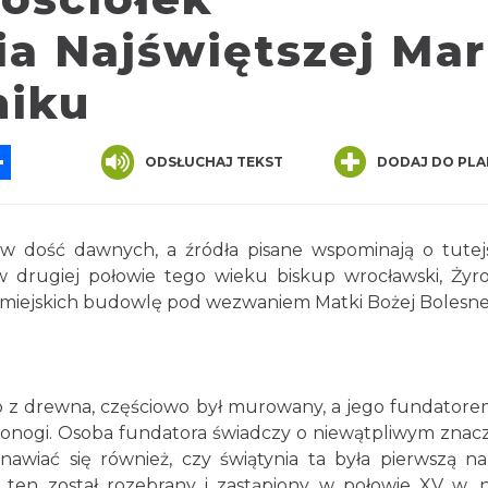
a Najświętszej Mar
niku
App
ssenger
Share
ODSŁUCHAJ TEKST
DODAJ DO PLA
sów dość dawnych, a źródła pisane wspominają o tute
w drugiej połowie tego wieku biskup wrocławski, Żyro
miejskich budowlę pod wezwaniem Matki Bożej Bolesne
wo z drewna, częściowo był murowany, a jego fundatore
lątonogi. Osoba fundatora świadczy o niewątpliwym znac
awiać się również, czy świątynia ta była pierwszą n
ł ten został rozebrany i zastąpiony w połowie XV w. 