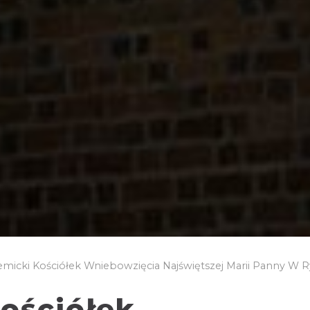
micki Kościółek Wniebowzięcia Najświętszej Marii Panny W 
ościółek