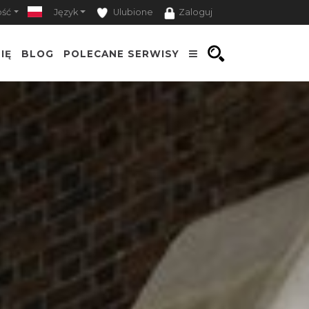
ość
Język
Ulubione
Zaloguj
IĘ
BLOG
POLECANE SERWISY