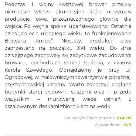
Podczas II wojny światowej browar przejęły
niemieckie władze okupacyjne, które utrzymały
produkcję piwa, przeznaczonego głównie dla
wojska. Po wojnie spółkę upaństwowiono. Ostatnie
dziesięciolecie ubiegłego wieku to funkcjonowanie
Browaru „Kmicic”. Niestety, produkcji piwa
zaprzestano na początku XXI wieku. Do dnia
dzisiejszego zachowały się zabytkowe zabudowania
browaru, pochodzące sprzed stulecia, z czasów
Karola Szwedego. Odnajdziemy je przy ul.
Ogrodowej, w malowniczym towarzystwie potężnej,
częstochowskiej katedry. Warto zobaczyć ceglane
budynki starej słodowni, suszarni oraz – przede
wszystkim – murowaną wieżę ciśnień z
oszalowanym deskami zbiornikiem na wodę.
Zauważyłeś błąd w treści?
ZGŁOŚ
Wyświetlenia:
927