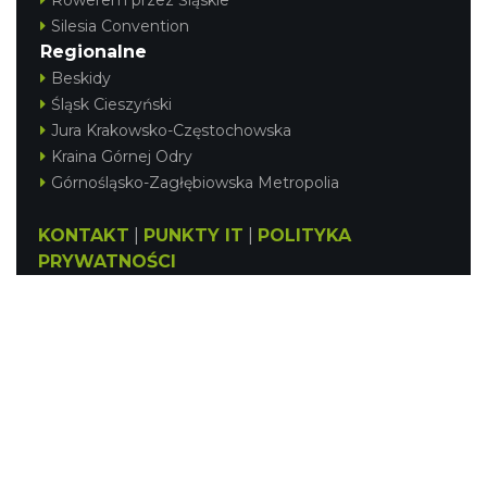
Silesia Convention
Regionalne
Beskidy
Śląsk Cieszyński
Jura Krakowsko-Częstochowska
Kraina Górnej Odry
Górnośląsko-Zagłębiowska Metropolia
KONTAKT
|
PUNKTY IT
|
POLITYKA
PRYWATNOŚCI