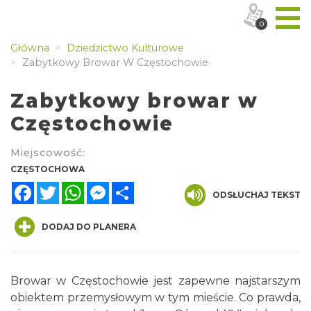
0
Główna
Dziedzictwo Kulturowe
Zabytkowy Browar W Częstochowie
Zabytkowy browar w
Częstochowie
Miejscowość:
CZĘSTOCHOWA
Facebook
Twitter
WhatsApp
Messenger
Share
ODSŁUCHAJ TEKST
DODAJ DO PLANERA
Browar w Częstochowie jest zapewne najstarszym
obiektem przemysłowym w tym mieście. Co prawda,