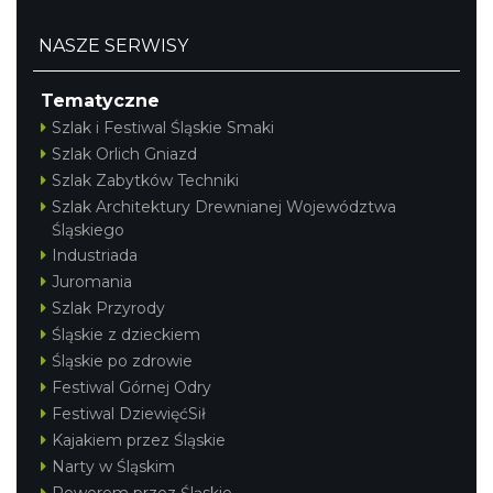
NASZE SERWISY
Tematyczne
Szlak i Festiwal Śląskie Smaki
Szlak Orlich Gniazd
Szlak Zabytków Techniki
Szlak Architektury Drewnianej Województwa
Śląskiego
Industriada
Juromania
Szlak Przyrody
Śląskie z dzieckiem
Śląskie po zdrowie
Festiwal Górnej Odry
Festiwal DziewięćSił
Kajakiem przez Śląskie
Narty w Śląskim
Rowerem przez Śląskie