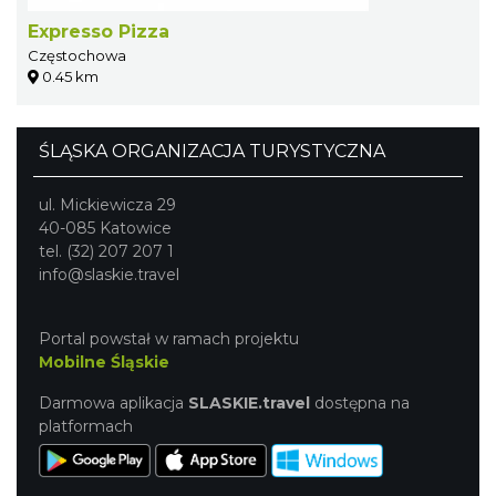
Expresso Pizza
Częstochowa
0.45 km
ŚLĄSKA ORGANIZACJA TURYSTYCZNA
ul. Mickiewicza 29
40-085 Katowice
tel. (32) 207 207 1
info@slaskie.travel
Portal powstał w ramach projektu
Mobilne Śląskie
Darmowa aplikacja
SLASKIE.travel
dostępna na
platformach