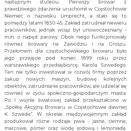
następnym stuleciu. Pierwszy browar z
prawdziwego zdarzenia uruchomił w Częstochowie
Niemiec o nazwisku Limprecht, a stało się to
pomiędzy latami 1830-45. Zakład zatrudniał niewielu
pracowników, jednak wciąż był unowocześniany -
m.in. o napęd parowy. Obok niego funkcjonowały
również browary na Zawodziu i na Groszu.
Przełomem dla częstochowskiego browaru było
jego przejęcie pod koniec 1899 roku przez
warszawskiego przedsiębiorcę, Karola Szwedego.
Ten nie tylko inwestował w rozwój firmy poprzez
zakup nowych maszyn, budowę kolejnych
obiektów, zatrudnianie pracowników, ale udzielał się
również w życiu społeczno-gospodarczym miasta.
Po I wojnie światowej zakład przekształcono w
„Spółkę Akcyjną Browaru w Częstochowie dawniej
K. Szwede”. W okresie międzywojennym zakład
produkował różne rodzaje piwa - jasne, ciemne,
marcowe, porter oraz wodę sodową i lemoniadę.