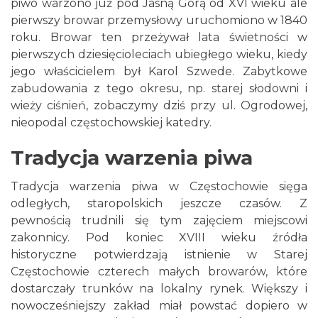
piwo warzono już pod Jasną Górą od XVI wieku ale
pierwszy browar przemysłowy uruchomiono w 1840
roku. Browar ten przeżywał lata świetności w
pierwszych dziesięcioleciach ubiegłego wieku, kiedy
jego właścicielem był Karol Szwede. Zabytkowe
zabudowania z tego okresu, np. starej słodowni i
wieży ciśnień, zobaczymy dziś przy ul. Ogrodowej,
nieopodal częstochowskiej katedry.
Tradycja warzenia piwa
Tradycja warzenia piwa w Częstochowie sięga
odległych, staropolskich jeszcze czasów. Z
pewnością trudnili się tym zajęciem miejscowi
zakonnicy. Pod koniec XVIII wieku źródła
historyczne potwierdzają istnienie w Starej
Częstochowie czterech małych browarów, które
dostarczały trunków na lokalny rynek. Większy i
nowocześniejszy zakład miał powstać dopiero w