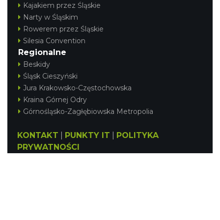
Kajakiem przez Śląskie
Narty w Śląskim
Rowerem przez Śląskie
Juromania na Zamku Bydlin: 19.09.2026
Silesia Convention
(sobota)
Regionalne
Bydlin
Beskidy
8.86 km
2026-09-19
Śląsk Cieszyński
Jura Krakowsko-Częstochowska
Kraina Górnej Odry
Górnośląsko-Zagłębiowska Metropolia
KONTAKT
|
PUNKTY IT
|
POLITYKA
PRYWATNOŚCI
Metal vs Core Zawiercie 2026
Zawiercie
9.15 km
2026-09-05