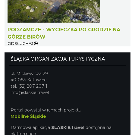
Kalendarium Wydarzeń Jurajskich 2026
2.13 km
2026-03-04
PODZAMCZE - WYCIECZKA PO GRODZIE NA
GÓRZE BIRÓW
ODSŁUCHAJ
ŚLĄSKA ORGANIZACJA TURYSTYCZNA
Juromania w Pałacu Dietla w Gminie
ul. Mickiewicza 29
Klucze: 20.09.2026 (niedziela)
40-085 Katowice
Klucze
tel. (32) 207 207 1
7.79 km
2026-09-20
info@slaskie.travel
Portal powstał w ramach projektu
Mobilne Śląskie
Darmowa aplikacja
SLASKIE.travel
dostępna na
platformach