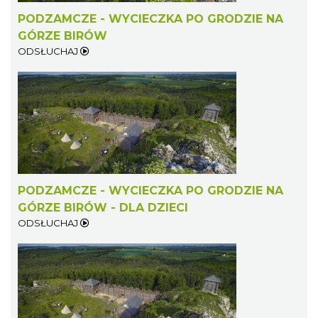
PODZAMCZE - WYCIECZKA PO GRODZIE NA
GÓRZE BIRÓW
ODSŁUCHAJ
DISCO-OGRO FESTIWAL przy Zamku
Ogrodzieniec
Podzamcze
0.05 km
2026-08-28
PODZAMCZE - WYCIECZKA PO GRODZIE NA
GÓRZE BIRÓW - DLA DZIECI
ODSŁUCHAJ
Pokazy konne przy Zamku Ogrodzieniec