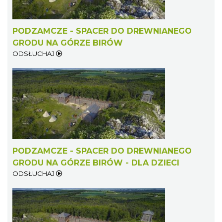
Podzamcze
0.05 km
2026-08-16
PODZAMCZE - SPACER DO DREWNIANEGO
GRODU NA GÓRZE BIRÓW
ODSŁUCHAJ
Noc Perseidów w Grodzie na Górze Birów
Podzamcze
0.42 km
2026-08-15
PODZAMCZE - SPACER DO DREWNIANEGO
GRODU NA GÓRZE BIRÓW - DLA DZIECI
ODSŁUCHAJ