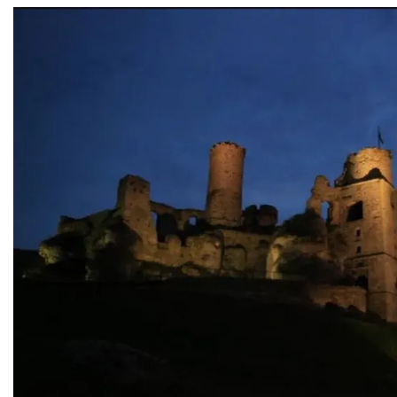
Ogrodzieniec
Podzamcze
0.00 km
2026-08-28
Wieczór z Duchami na Zamku
Ogrodzieniec
Podzamcze
0.00 km
2026-09-04