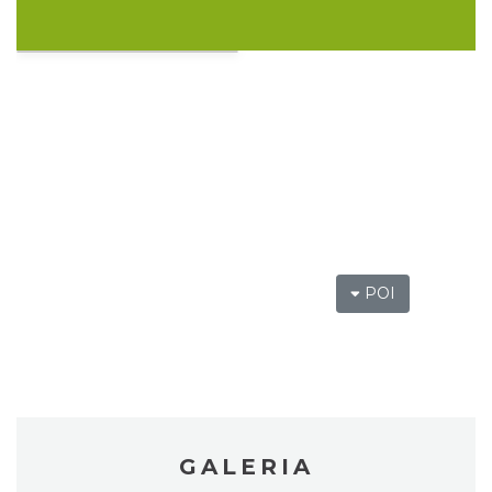
18.09.2026 (piątek)
Podzamcze
0.00 km
2026-09-18
Juromania na Zamku Ogrodzieniec:
POI
19.09.2026 (sobota)
Podzamcze
0.00 km
2026-09-19
GALERIA