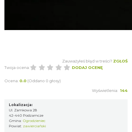
Wieczór z Duchami na Zamku
Ogrodzieniec
Podzamcze
0.00 km
2026-09-11
Zauważyłeś błąd w treści?
ZGŁOŚ
Twoja ocena:
DODAJ OCENĘ
Ocena:
0.0
(Oddano 0 głosy)
Wyświetlenia:
144
Wieczór z Duchami na Zamku
Ogrodzieniec
Lokalizacja:
Podzamcze
Ul. Zamkowa 28
0.00 km
2026-09-18
42-440 Podzamcze
Gmina:
Ogrodzieniec
Powiat:
zawierciański