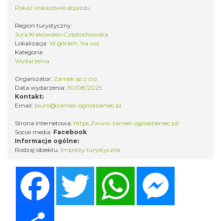
Pokaż wskazówki dojazdu
Region turystyczny:
Jura Krakowsko-Częstochowska
Lokalizacja:
W górach, Na wsi
Kategoria:
Wieczór z Duchami na Zamku
Wydarzenia
Ogrodzieniec
Organizator:
Zamek sp.z o.o.
Podzamcze
Data wydarzenia:
30/08/2025
0.00 km
2026-09-25
Kontakt:
Email:
biuro@zamek-ogrodzieniec.pl
Strona internetowa:
https://www.zamek-ogrodzieniec.pl/
Social media:
Facebook
Informacje ogólne:
Rodzaj obiektu:
Imprezy turystyczne
Facebook
Twitter
WhatsApp
Messenger
Niedziela z przewodnikiem na Zamku
Ogrodzieniec
Share
Podzamcze
0.00 km
2026-09-06