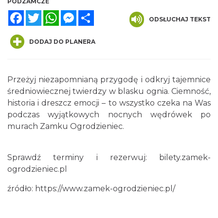
PODZAMCZE
Facebook
Twitter
WhatsApp
Messenger
Share
ODSŁUCHAJ TEKST
DODAJ DO PLANERA
Przeżyj niezapomnianą przygodę i odkryj tajemnice
średniowiecznej twierdzy w blasku ognia. Ciemność,
Wieczór z Duchami na Zamku
historia i dreszcz emocji – to wszystko czeka na Was
Ogrodzieniec
podczas wyjątkowych nocnych wędrówek po
Podzamcze
0.00 km
2026-08-21
murach Zamku Ogrodzieniec.
Sprawdź terminy i rezerwuj:
bilety.zamek-
ogrodzieniec.pl
źródło:
https://www.zamek-ogrodzieniec.pl/
Wieczór z Duchami na Zamku