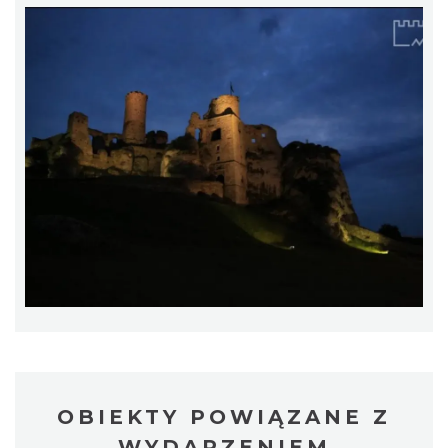
Juromania na Zamku Ogrodzieniec:
20.09.2026 (niedziela)
Podzamcze
0.00 km
2026-09-20
Międzynarodowy Turniej Rycerski w
Podzamczu 2026
Podzamcze
0.05 km
2026-08-22
OBIEKTY POWIĄZANE Z
WYDARZENIEM