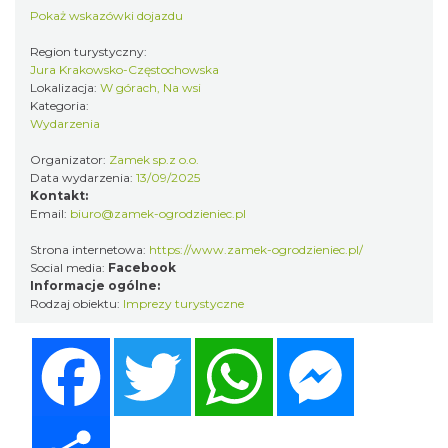
Pokaż wskazówki dojazdu
Region turystyczny:
Jura Krakowsko-Częstochowska
Lokalizacja:
W górach, Na wsi
Podzamcze
Kategoria:
0.00 km
2026-09-06
Wydarzenia
Organizator:
Zamek sp.z o.o.
Data wydarzenia:
13/09/2025
Kontakt:
Email:
biuro@zamek-ogrodzieniec.pl
Strona internetowa:
https://www.zamek-ogrodzieniec.pl/
Social media:
Facebook
Informacje ogólne:
Podzamcze
Rodzaj obiektu:
Imprezy turystyczne
0.00 km
2026-09-13
Facebook
Twitter
WhatsApp
Messenger
Share