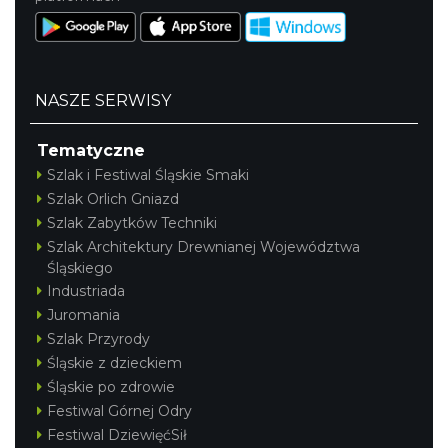
Dni Wolbromia 2026
Wolbrom
NASZE SERWISY
15.43 km
2026-08-21
Tematyczne
Szlak i Festiwal Śląskie Smaki
Szlak Orlich Gniazd
Szlak Zabytków Techniki
Szlak Architektury Drewnianej Województwa
Śląskiego
Industriada
Rabsztyn
Juromania
15.57 km
2026-08-08
Szlak Przyrody
Śląskie z dzieckiem
Śląskie po zdrowie
Festiwal Górnej Odry
Festiwal DziewięćSił