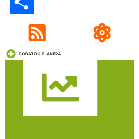
Międzynarodowy Turniej Rycerski w
Podzamczu 2026
Podzamcze
0.05 km
2026-08-22
DODAJ DO PLANERA
Trasa
AEROPIKNIK - BALONIADA na Zamku
Ogrodzieniec
Podzamcze
0.05 km
2026-08-08