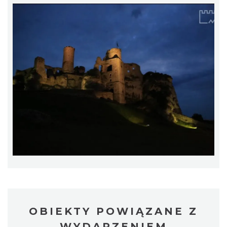
Pokazy konne przy Zamku Ogrodzieniec
Podzamcze
0.05 km
2026-08-16
OBIEKTY POWIĄZANE Z
Piknik Trzech Winnic w Winnicy Białe Skały
WYDARZENIEM
przy Hotelu Poziom 511