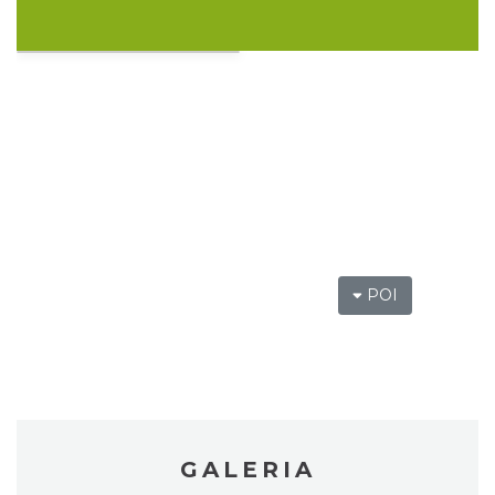
Pokazy walk rycerskich przy Zamku
Ogrodzieniec
Podzamcze
0.05 km
2026-08-15
POI
DISCO-OGRO FESTIWAL przy Zamku
Ogrodzieniec
GALERIA
Podzamcze
0.05 km
2026-08-28