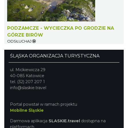
Światowy Festiwal Prażonek w Porębie
Poręba
13.42 km
2026-09-05
PODZAMCZE - WYCIECZKA PO GRODZIE NA
GÓRZE BIRÓW
ODSŁUCHAJ
ŚLĄSKA ORGANIZACJA TURYSTYCZNA
ul. Mickiewicza 29
40-085 Katowice
tel. (32) 207 207 1
Gminne Dożynki w Zdowie
info@slaskie.travel
Zdów
15.22 km
2026-08-15
Portal powstał w ramach projektu
Mobilne Śląskie
Darmowa aplikacja
SLASKIE.travel
dostępna na
platformach