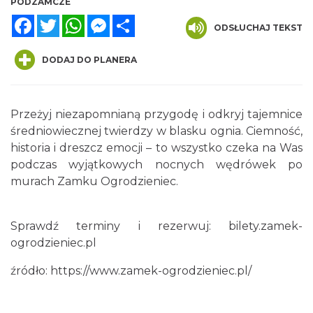
PODZAMCZE
Facebook
Twitter
WhatsApp
Messenger
Share
ODSŁUCHAJ TEKST
DODAJ DO PLANERA
Przeżyj niezapomnianą przygodę i odkryj tajemnice
średniowiecznej twierdzy w blasku ognia. Ciemność,
Podzamcze
0.00 km
2026-08-21
historia i dreszcz emocji – to wszystko czeka na Was
podczas wyjątkowych nocnych wędrówek po
murach Zamku Ogrodzieniec.
Sprawdź terminy i rezerwuj:
bilety.zamek-
ogrodzieniec.pl
źródło:
https://www.zamek-ogrodzieniec.pl/
Podzamcze
0.00 km
2026-08-28