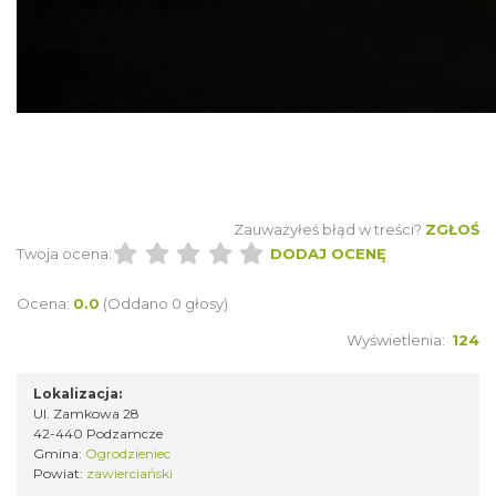
Podzamcze
0.00 km
2026-09-18
Zauważyłeś błąd w treści?
ZGŁOŚ
Twoja ocena:
DODAJ OCENĘ
Ocena:
0.0
(Oddano 0 głosy)
Wyświetlenia:
124
Podzamcze
0.00 km
2026-09-25
Lokalizacja:
Ul. Zamkowa 28
42-440 Podzamcze
Gmina:
Ogrodzieniec
Powiat:
zawierciański