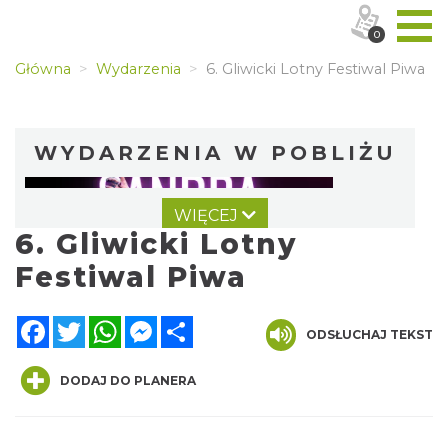
0
Główna
Wydarzenia
6. Gliwicki Lotny Festiwal Piwa
WYDARZENIA W POBLIŻU
WIĘCEJ
6. Gliwicki Lotny
Festiwal Piwa
Facebook
Twitter
WhatsApp
Messenger
Share
ODSŁUCHAJ TEKST
Koncert Sandry w Gliwicach
Gliwice
0.18 km
2026-10-16
DODAJ DO PLANERA