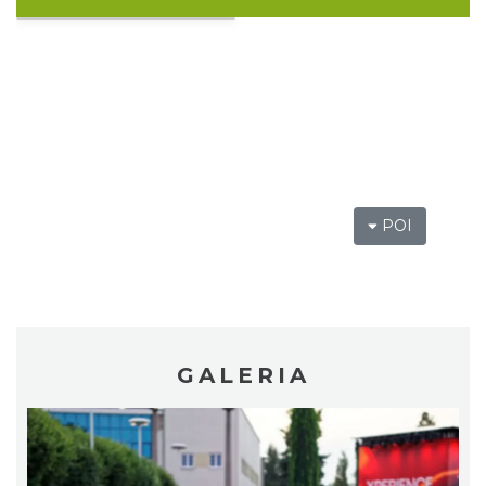
Rybnik
21.01 km
2026-08-19
POI
Warsztat gry na flecie indiańskim –
pierwsze kroki w świecie melodii
Rybnik
21.01 km
2026-09-10
GALERIA