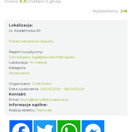
Ocena:
0.0
(Oddano 0 głosy)
Wyświetlenia:
216
Lokalizacja:
Ul. Akademicka 50
Pokaż wskazówki dojazdu
O zbożach, chlebie i ziołach
Region turystyczny:
Chorzów
Górnośląsko-Zagłębiowska Metropolia
18.38 km
2026-08-23
Lokalizacja:
W mieście
Kategoria:
Wydarzenia
Organizator:
Craft Event
Data wydarzenia:
06/06/2025 - 08/06/2025
Kontakt:
Email:
biuro@lotnyfestiwalpiwa.pl
Informacje ogólne:
Rodzaj obiektu:
Festiwale
Śląsko Wilijo
Chorzów
Facebook
Twitter
WhatsApp
Messenger
18.38 km
2026-12-13