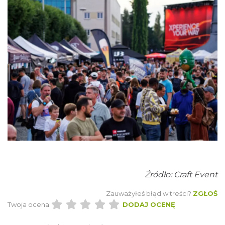
Fajer Festiwal 2026
Chorzów
18.28 km
2026-08-28
Źródło: Craft Event
Dzień Kartofla w chorzowskim skansenie
Zauważyłeś błąd w treści?
ZGŁOŚ
Chorzów
Twoja ocena:
DODAJ OCENĘ
18.38 km
2026-09-20