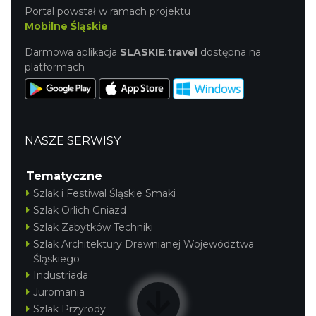
Portal powstał w ramach projektu
Mobilne Śląskie
Darmowa aplikacja
SLASKIE.travel
dostępna na
CO, GDZIE, KIEDY W KATOWICACH 3-
platformach
9.08.2026
Katowice
21.53 km
2026-08-03
NASZE SERWISY
Tematyczne
Szlak i Festiwal Śląskie Smaki
Szlak Orlich Gniazd
Szlak Zabytków Techniki
Kult – Pomarańczowa Trasa 2026
Szlak Architektury Drewnianej Województwa
Katowice
Śląskiego
21.69 km
2026-11-14
Industriada
Juromania
Szlak Przyrody