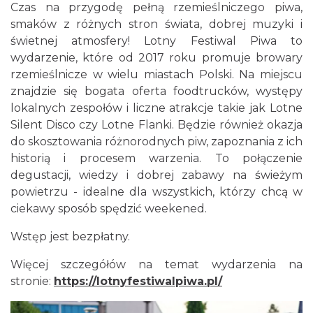
Czas na przygodę pełną rzemieślniczego piwa,
smaków z różnych stron świata, dobrej muzyki i
świetnej atmosfery! Lotny Festiwal Piwa to
wydarzenie, które od 2017 roku promuje browary
rzemieślnicze w wielu miastach Polski. Na miejscu
Silesia Memoriał Kamili Skolimowskiej
znajdzie się bogata oferta foodtrucków, występy
Chorzów
lokalnych zespołów i liczne atrakcje takie jak Lotne
18.28 km
2026-08-23
Silent Disco czy Lotne Flanki. Będzie również okazja
do skosztowania różnorodnych piw, zapoznania z ich
historią i procesem warzenia. To połączenie
degustacji, wiedzy i dobrej zabawy na świeżym
powietrzu - idealne dla wszystkich, którzy chcą w
ciekawy sposób spędzić weekened.
Wstęp jest bezpłatny.
Silesia Marathon 2026
Więcej szczegółów na temat wydarzenia na
Chorzów
18.28 km
2026-10-04
stronie:
https://lotnyfestiwalpiwa.pl/