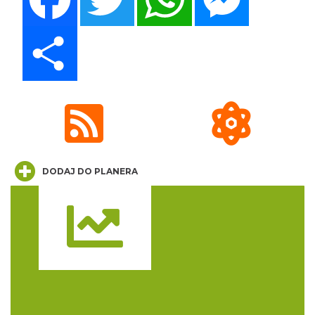
Share
Spotkanie miłośników numizmatów
Rybnik
21.01 km
2026-08-08
DODAJ DO PLANERA
Trasa
Coś z niczego - organizery z tektury, z
makramy...