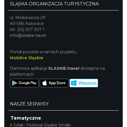
ŚLĄSKA ORGANIZACJA TURYSTYCZNA
ul. Mickiewicza 29
40-085 Katowice
tel. (32) 207 207 1
info@slaskie.travel
Zlot Pojazdów Zabytkowych
Górki Wielkie
Portal powstał w ramach projektu
6.89 km
2026-08-16
Mobilne Śląskie
Darmowa aplikacja
SLASKIE.travel
dostępna na
platformach
NASZE SERWISY
Akcja Przewodnik Czeka
Wisła
Tematyczne
7.37 km
2026-08-16
Szlak i Festiwal Śląskie Smaki