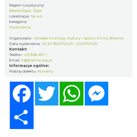
0.46 km
2026-08-14
Region turystyczny:
Beskid Śląski, Śląsk
Lokalizacja:
Na wsi
Kategoria:
Wydarzenia
Organizator:
Ośrodek Promocji, Kultury i Sportu Gminy Brenna
Data wydarzenia:
20:30 18/07/2025 - 20/07/2025
Kontakt:
Telefon:
+33 858 697 1
Email:
it@brenna.org.pl
Święto Zielin - wykład i warsztaty: bukiety
Informacje ogólne:
na Zielną
Rodzaj obiektu:
Koncerty
Brenna
0.46 km
2026-08-14
Facebook
Twitter
WhatsApp
Messenger
Share