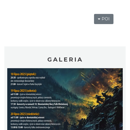
POI
Wakacyjna Potańcówka na Czantorii
Ustroń
6.29 km
2026-08-15
GALERIA
Warsztaty edukacyjne dla dzieci - owady i
spółka
Szczyrk
6.29 km
2026-08-22