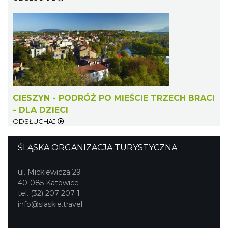
Cieszyn
0.41 km
2026-08-28
CIESZYN - PODRÓŻ PO MIEŚCIE TRZECH BRACI
- DLA DZIECI
ODSŁUCHAJ
ŚLĄSKA ORGANIZACJA TURYSTYCZNA
ul. Mickiewicza 29
40-085 Katowice
Cieszyn
tel. (32) 207 207 1
0.41 km
2026-08-22
info@slaskie.travel