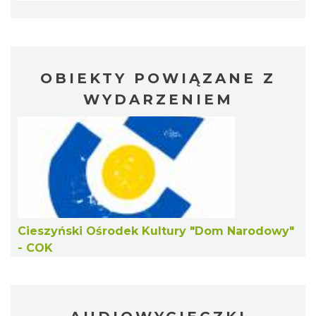
Mozaika Folkloru II – Spotkanie trzech
OBIEKTY POWIĄZANE Z
kultur
Cieszyn
WYDARZENIEM
0.21 km
2026-09-12
Cieszyński Ośrodek Kultury "Dom Narodowy"
LOVE SONGS-historie miłosne zapisane w
- COK
muzyce
Cieszyn
0.21 km
2026-10-24