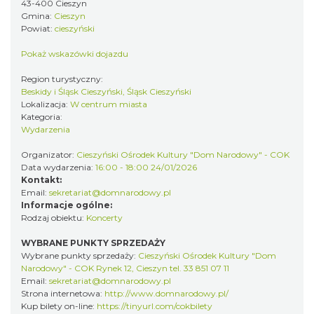
43-400 Cieszyn
Gmina:
Cieszyn
Powiat:
cieszyński
Pokaż wskazówki dojazdu
Region turystyczny:
Beskidy i Śląsk Cieszyński, Śląsk Cieszyński
Cieszyn
Lokalizacja:
W centrum miasta
0.11 km
2026-08-23
Kategoria:
Wydarzenia
Organizator:
Cieszyński Ośrodek Kultury "Dom Narodowy" - COK
Data wydarzenia:
16:00 - 18:00 24/01/2026
Kontakt:
Email:
sekretariat@domnarodowy.pl
Informacje ogólne:
Rodzaj obiektu:
Koncerty
Cieszyn
WYBRANE PUNKTY SPRZEDAŻY
Wybrane punkty sprzedaży:
Cieszyński Ośrodek Kultury "Dom
0.11 km
2026-08-30
Narodowy" - COK Rynek 12, Cieszyn tel. 33 851 07 11
Email:
sekretariat@domnarodowy.pl
Strona internetowa:
http://www.domnarodowy.pl/
Kup bilety on-line:
https://tinyurl.com/cokbilety