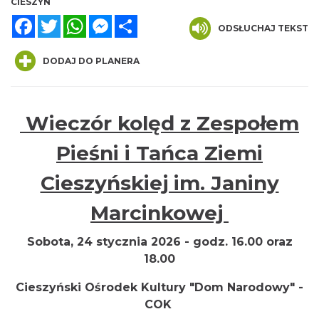
CIESZYN
Facebook
Twitter
WhatsApp
Messenger
Share
ODSŁUCHAJ TEKST
DODAJ DO PLANERA
Wieczór kolęd z Zespołem
INTERPRETACJE "Miesiofoto" - wernisaż
Pieśni i Tańca Ziemi
wystawy zdjęć miesiąca Cieszyńskiego
Cieszyn
Towarzystwa Fotograficznego
Cieszyńskiej im. Janiny
0.00 km
2026-08-07
Marcinkowej
Sobota, 24 stycznia 2026 - godz. 16.00 oraz
18.00
Cieszyński Ośrodek Kultury "Dom Narodowy" -
COK
Cieszyn