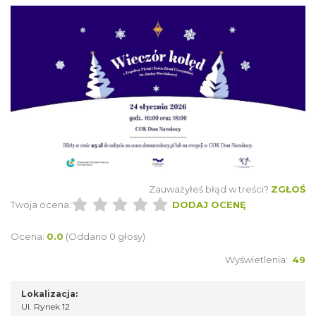
Cieszyn
0.11 km
2026-08-09
Zauważyłeś błąd w treści?
ZGŁOŚ
Twoja ocena:
DODAJ OCENĘ
Ocena:
0.0
(Oddano 0 głosy)
Wyświetlenia:
49
Cieszyn
0.11 km
2026-08-16
Lokalizacja:
Ul. Rynek 12