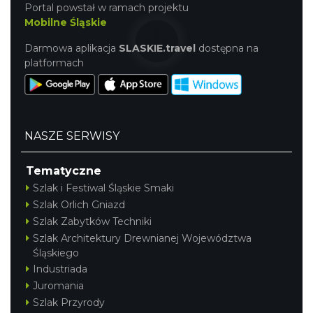
Portal powstał w ramach projektu
Mobilne Śląskie
Darmowa aplikacja
SLASKIE.travel
dostępna na
platformach
Cieszyn
0.41 km
2026-09-05
NASZE SERWISY
Tematyczne
Szlak i Festiwal Śląskie Smaki
Szlak Orlich Gniazd
Szlak Zabytków Techniki
Cieszyn
Szlak Architektury Drewnianej Województwa
0.41 km
2026-09-19
Śląskiego
Industriada
Juromania
Szlak Przyrody