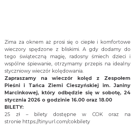
0.06 km
2026-08-14
Zima za oknem aż prosi się o ciepłe i komfortowe
wieczory spędzone z bliskimi. A gdy dodamy do
tego świąteczną magię, radosny śmiech dzieci i
Cieszyn
wspólne śpiewanie, otrzymamy przepis na idealny
0.06 km
2026-08-21
styczniowy wieczór kolędowania.
Zapraszamy na wieczór kolęd z Zespołem
Pieśni i Tańca Ziemi Cieszyńskiej im. Janiny
Marcinkowej, który odbędzie się w sobotę, 24
stycznia 2026 o godzinie 16.00 oraz 18.00
BILETY:
25 zł – bilety dostępne w COK oraz na
stronie
https://tinyurl.com/cokbilety
Cieszyn
0.06 km
2026-08-28