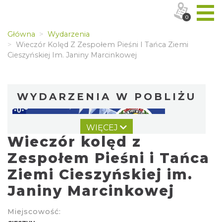
0
Główna
Wydarzenia
Wieczór Kolęd Z Zespołem Pieśni I Tańca Ziemi
Cieszyńskiej Im. Janiny Marcinkowej
WYDARZENIA W POBLIŻU
WIĘCEJ
Wieczór kolęd z
Zespołem Pieśni i Tańca
Ziemi Cieszyńskiej im.
Janiny Marcinkowej
Wystawa: Z ONDRASZKIEM PRZEZ DEKADY
60-lecie Turystycznego Klubu Kolarskiego
Miejscowość:
Cieszyn
PTTK "Ondraszek"
0.00 km
2026-05-27