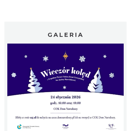
„Daniec kontra Kryszak”
Cieszyn
0.21 km
2026-11-08
GALERIA
Koncert KARUZELA GNA
Cieszyn
0.21 km
2026-09-20