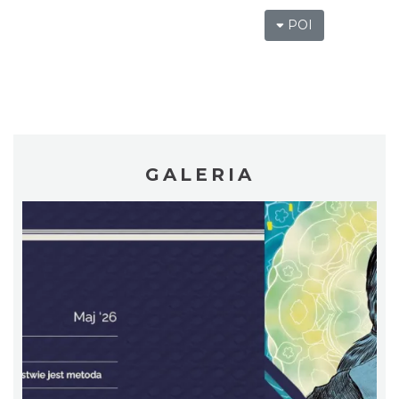
POI
LOVE SONGS-historie miłosne zapisane w
muzyce
Cieszyn
0.25 km
2026-10-24
GALERIA
Cieszyn
0.33 km
2026-08-08