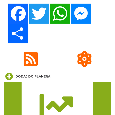
Facebook
Twitter
WhatsApp
Messenger
„Daniec kontra Kryszak”
Cieszyn
0.25 km
2026-11-08
Share
Spektakl "Tajemnica 16. piętra"
DODAJ DO PLANERA
Cieszyn
0.25 km
2026-10-18
Trasa