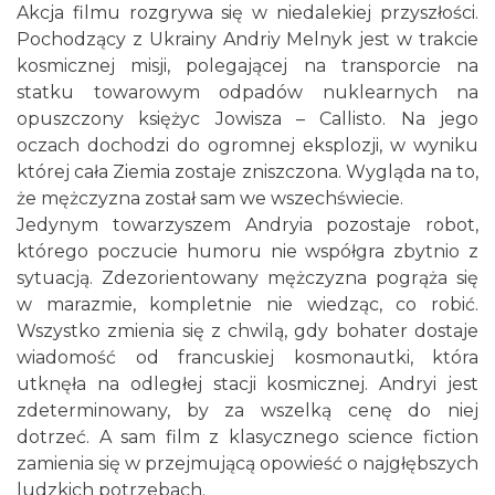
Akcja filmu rozgrywa się w niedalekiej przyszłości.
Pochodzący z Ukrainy Andriy Melnyk jest w trakcie
Cieszyn
kosmicznej misji, polegającej na transporcie na
0.07 km
2026-08-28
statku towarowym odpadów nuklearnych na
opuszczony księżyc Jowisza – Callisto. Na jego
oczach dochodzi do ogromnej eksplozji, w wyniku
której cała Ziemia zostaje zniszczona. Wygląda na to,
że mężczyzna został sam we wszechświecie.
Jedynym towarzyszem Andryia pozostaje robot,
którego poczucie humoru nie współgra zbytnio z
sytuacją. Zdezorientowany mężczyzna pogrąża się
Cieszyn
0.09 km
2026-08-09
w marazmie, kompletnie nie wiedząc, co robić.
Wszystko zmienia się z chwilą, gdy bohater dostaje
wiadomość od francuskiej kosmonautki, która
utknęła na odległej stacji kosmicznej. Andryi jest
zdeterminowany, by za wszelką cenę do niej
dotrzeć. A sam film z klasycznego science fiction
zamienia się w przejmującą opowieść o najgłębszych
ludzkich potrzebach.