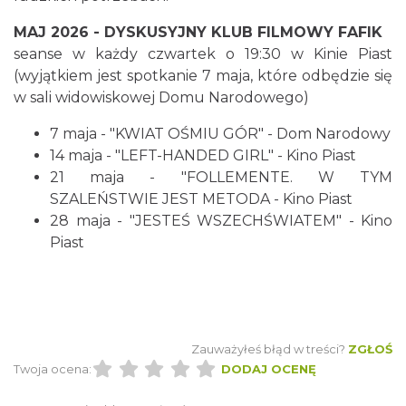
Cieszyn
0.09 km
2026-08-16
MAJ 2026 - DYSKUSYJNY KLUB FILMOWY FAFIK
seanse w każdy czwartek o 19:30 w Kinie Piast
(wyjątkiem jest spotkanie 7 maja, które odbędzie się
w sali widowiskowej Domu Narodowego)
7 maja - "KWIAT OŚMIU GÓR" - Dom Narodowy
14 maja - "LEFT-HANDED GIRL" - Kino Piast
21 maja - "FOLLEMENTE. W TYM
SZALEŃSTWIE JEST METODA - Kino Piast
Cieszyn
0.09 km
2026-08-23
28 maja - "JESTEŚ WSZECHŚWIATEM" - Kino
Piast
Zauważyłeś błąd w treści?
ZGŁOŚ
Twoja ocena:
DODAJ OCENĘ
Wystawa: Z ONDRASZKIEM PRZEZ DEKADY