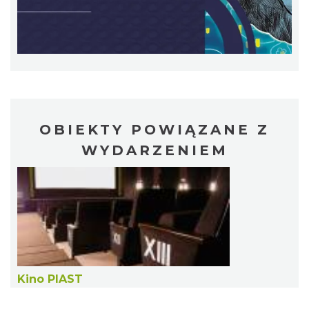
Patroni cieszyńskich ulic - wystawa
Cieszyn
0.33 km
2026-07-03
OBIEKTY POWIĄZANE Z
WYDARZENIEM
Ślad. Litera. Piksel. Wystawa z okazji 30-
lecia Muzeum Drukarstwa w Cieszynie
Cieszyn
Kino PIAST
0.34 km
2026-07-01