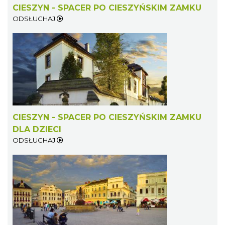
CIESZYN - SPACER PO CIESZYŃSKIM ZAMKU
ODSŁUCHAJ
Koncert na głos i organy - Paweł Konik &
Maciej Zakrzewski
Cieszyn
0.40 km
2026-09-06
CIESZYN - SPACER PO CIESZYŃSKIM ZAMKU
DLA DZIECI
ODSŁUCHAJ
Cieszyn
0.42 km
2026-08-07