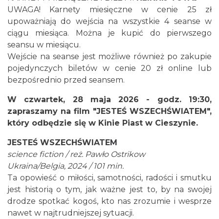
UWAGA! Karnety miesięczne w cenie 25 zł
upoważniają do wejścia na wszystkie 4 seanse w
ciągu miesiąca. Można je kupić do pierwszego
Cieszyn
seansu w miesiącu.
0.07 km
2026-08-14
Wejście na seanse jest możliwe również po zakupie
pojedynczych biletów w cenie 20 zł online lub
bezpośrednio przed seansem.
W czwartek, 28 maja 2026 - godz. 19:30,
zapraszamy na film "JESTEŚ WSZECHŚWIATEM",
który odbędzie się w Kinie Piast w Cieszynie.
Cieszyn
JESTEŚ WSZECHŚWIATEM
0.07 km
2026-08-21
science fiction / reż. Pawło Ostrikow
Ukraina/Belgia, 2024 / 101 min.
Ta opowieść o miłości, samotności, radości i smutku
jest historią o tym, jak ważne jest to, by na swojej
drodze spotkać kogoś, kto nas zrozumie i wesprze
nawet w najtrudniejszej sytuacji.