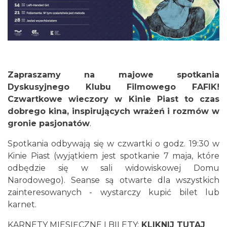
Cieszyn
0.03 km
2026-08-30
Zapraszamy na majowe spotkania
Dyskusyjnego Klubu Filmowego FAFIK!
Czwartkowe wieczory w Kinie Piast to czas
dobrego kina, inspirujących wrażeń i rozmów w
gronie pasjonatów
.
Spotkania odbywają się w czwartki o godz. 19:30 w
Kinie Piast (wyjątkiem jest spotkanie 7 maja, które
Cieszyn
odbędzie się w sali widowiskowej Domu
0.07 km
2026-08-07
Narodowego). Seanse są otwarte dla wszystkich
zainteresowanych - wystarczy kupić bilet lub
karnet.
KARNETY MIESIĘCZNE I BILETY:
KLIKNIJ TUTAJ