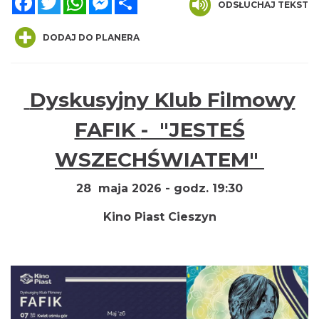
ODSŁUCHAJ TEKST
DODAJ DO PLANERA
Dyskusyjny Klub Filmowy
Cieszyn
0.03 km
2026-08-16
FAFIK
- "JESTEŚ
WSZECHŚWIATEM"
28 maja 2026 - godz. 19:30
Kino Piast Cieszyn
Cieszyn
0.03 km
2026-08-23