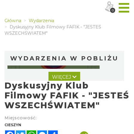
0
Główna
Wydarzenia
Dyskusyjny Klub Filmowy FAFIK - "JESTEŚ
WSZECHŚWIATEM"
WYDARZENIA W POBLIŻU
WIĘCEJ
Dyskusyjny Klub
Filmowy FAFIK - "JESTEŚ
WSZECHŚWIATEM"
Cieszyn
Miejscowość:
0.03 km
2026-08-09
CIESZYN
Facebook
Twitter
WhatsApp
Messenger
Share