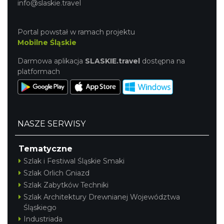
info@slaskie.travel
Portal powstał w ramach projektu
Mobilne Śląskie
Cieszyn
Darmowa aplikacja
SLASKIE.travel
dostępna na
0.42 km
2026-08-28
platformach
NASZE SERWISY
Tematyczne
Cieszyn
Szlak i Festiwal Śląskie Smaki
0.42 km
2026-08-08
Szlak Orlich Gniazd
Szlak Zabytków Techniki
Szlak Architektury Drewnianej Województwa
Śląskiego
Industriada