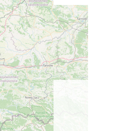
Koniaków
11.83 km
2026-08-15
Nietoperzowa Noc Przygód
Górki Wielkie
11.87 km
2026-08-07
Zlot Pojazdów
Zabytkowych
Górki Wielkie
11.87 km
2026-08-16
Cross Bike Dzięgielów 2026
Dzięgielów
12.11 km
2026-09-05
Ustanowienie Sanktuarium
Matki Bożej Frydeckiej