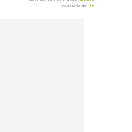
Wyświetlenia:
30
W górach jest wszystko co
kocham
Wisła
3.42 km
2026-08-08
Wakacyjna Potańcówka na
Czantorii
Ustroń
4.54 km
2026-08-15
Święto Zielin - Koncert
zespołu "Trzy Struny"
Brenna
7.53 km
2026-08-14
Święto Zielin - wykład i
warsztaty: bukiety na Zielną
Brenna
7.53 km
2026-08-14