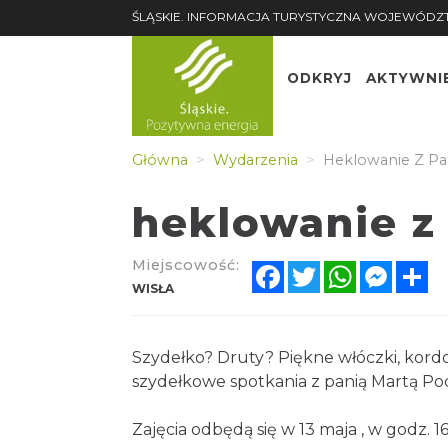
ŚLĄSKIE. INFORMACJA TURYSTYCZNA WOJEWÓDZ
ODKRYJ
AKTYWNI
Główna
Wydarzenia
Heklowanie Z Pa
heklowanie z
Miejscowość:
Facebook
Twitter
WhatsApp
Messe
Sh
WISŁA
Szydełko? Druty? Piękne włóczki, kordo
szydełkowe spotkania z panią Martą Podż
Zajęcia odbędą się w 13 maja , w godz. 16