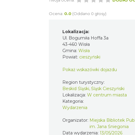
Twoja ocena:
DODAJ O
Ocena:
0.0
(Oddano 0 głosy)
Lokalizacja:
Ul. Bogumiła Hoffa 3a
43-460 Wisła
Gmina:
Wisła
Powiat:
cieszyński
Pokaż wskazówki dojazdu
Region turystyczny:
Beskid Śląski, Śląsk Cieszyński
Lokalizacja:
W centrum miasta
Kategoria:
Wydarzenia
Organizator:
Miejska Bibliotek Pub
im. Jana Śniegonia
Data wydarzenia:
13/05/2026