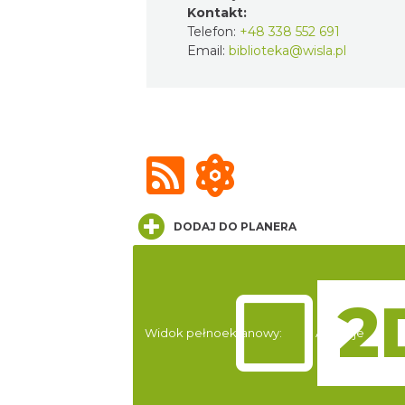
Kontakt:
Telefon:
+48 338 552 691
Email:
biblioteka@wisla.pl
DODAJ DO PLANERA
Widok pełnoekranowy:
Atrakcje