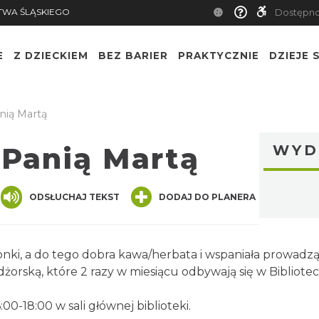
TWA ŚLĄSKIEGO
Dostępn
E
Z DZIECKIEM
BEZ BARIER
PRAKTYCZNIE
DZIEJE S
nią Martą
 Panią Martą
WYD
nger
are
ODSŁUCHAJ TEKST
DODAJ DO PLANERA
nki, a do tego dobra kawa/herbata i wspaniała prowadząc
orską, które 2 razy w miesiącu odbywają się w Bibliotec
:00-18:00 w sali głównej biblioteki.