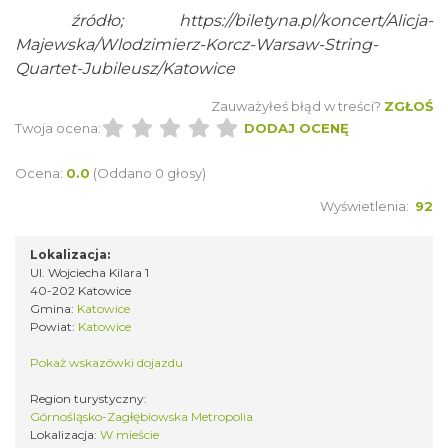
źródło;
https://biletyna.pl/koncert/Alicja-
Kult – Pomarańczowa Trasa 2026
Majewska/Wlodzimierz-Korcz-Warsaw-String-
Katowice
Quartet-Jubileusz/Katowice
0.31 km
2026-11-14
Zauważyłeś błąd w treści?
ZGŁOŚ
Twoja ocena:
DODAJ OCENĘ
Ocena:
0.0
(Oddano 0 głosy)
Wyświetlenia:
92
Lokalizacja:
Myslovitz - Sentymentalny powrót do lat
Ul. Wojciecha Kilara 1
2000
40-202 Katowice
Katowice
Gmina:
Katowice
0.31 km
2026-11-15
Powiat:
Katowice
Pokaż wskazówki dojazdu
Region turystyczny:
Górnośląsko-Zagłębiowska Metropolia
Lokalizacja:
W mieście