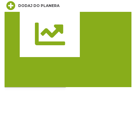
DODAJ DO PLANERA
Trasa
OFF Festival 2026
Katowice
2.01 km
2026-08-07
Silesia Memoriał Kamili Skolimowskiej
Chorzów
4.29 km
2026-08-23