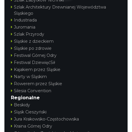
Tychy
Szlak Architektury Drewnianej Województwa
13.61 km
2026-07-31
Śląskiego
Industriada
Juromania
Szlak Przyrody
Śląskie z dzieckiem
Śląskie po zdrowie
Festiwal Górnej Odry
Festiwal DziewięćSił
Koncert Sandry w Gliwicach
Kajakiem przez Śląskie
Gliwice
Narty w Śląskim
22.06 km
2026-10-16
Rowerem przez Śląskie
Silesia Convention
Regionalne
Beskidy
Śląsk Cieszyński
Jura Krakowsko-Częstochowska
Kraina Górnej Odry