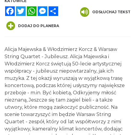
KATOWICE
Facebook
Twitter
WhatsApp
Messenger
Share
ODSŁUCHAJ TEKST
DODAJ DO PLANERA
Alicja Majewska & Włodzimierz Korcz & Warsaw
Henryk Miśkiewicz – 75 lat Mistrza i Goście
String Quartet - Jubileusz. Alicja Majewska i
Katowice
0.00 km
2026-10-18
Włodzimierz Korcz świętują 50-lecie artystycznej
współpracy - jubileusz niepowtarzalny, jak ich
muzyka. Z tej okazji wyruszają w wyjątkową trasę
koncertową, podczas której usłyszymy największe
przeboje - m.in. Być kobietą, Odkryjemy miłość
nieznaną, Jeszcze się tam żagiel bieli - a także
utwory, które mogą zaskoczyć publiczność. Na
scenie towarzyszyć im będzie Warsaw String
Poland Bachaturo Festiwal
Quartet - zespół, który od lat współtworzy z nimi
Katowice
wyjątkowy, kameralny klimat koncertów, dodając
0.24 km
2026-08-14