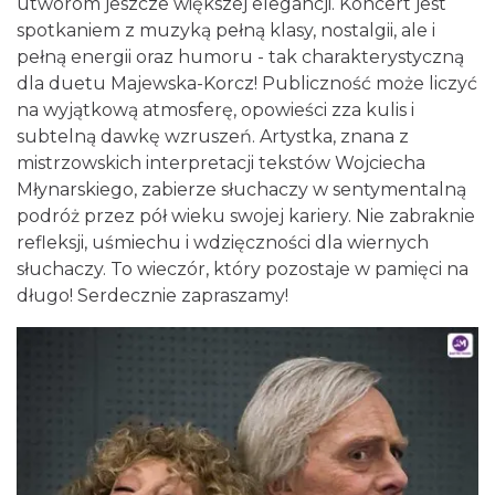
utworom jeszcze większej elegancji. Koncert jest
spotkaniem z muzyką pełną klasy, nostalgii, ale i
pełną energii oraz humoru - tak charakterystyczną
dla duetu Majewska-Korcz! Publiczność może liczyć
na wyjątkową atmosferę, opowieści zza kulis i
subtelną dawkę wzruszeń. Artystka, znana z
mistrzowskich interpretacji tekstów Wojciecha
Młynarskiego, zabierze słuchaczy w sentymentalną
17th WORLD BRIDGE SERIES – Katowice
podróż przez pół wieku swojej kariery. Nie zabraknie
2026
refleksji, uśmiechu i wdzięczności dla wiernych
Katowice
słuchaczy. To wieczór, który pozostaje w pamięci na
0.24 km
2026-08-20
długo! Serdecznie zapraszamy!
LORD OF THE DANCE - 30th Anniversary