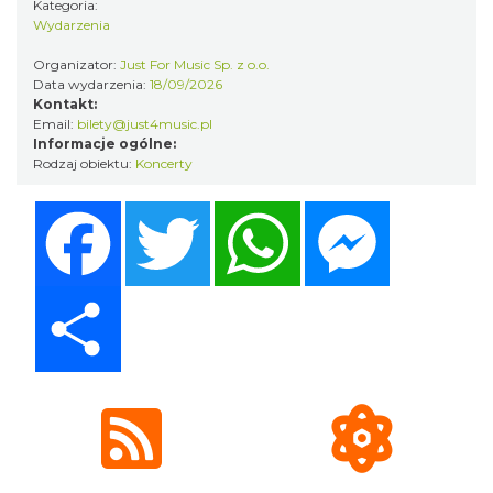
Kategoria:
Wydarzenia
Organizator:
Just For Music Sp. z o.o.
CO, GDZIE, KIEDY W KATOWICACH 3-
Data wydarzenia:
18/09/2026
9.08.2026
Kontakt:
Email:
bilety@just4music.pl
Katowice
Informacje ogólne:
0.70 km
2026-08-03
Rodzaj obiektu:
Koncerty
Facebook
Twitter
WhatsApp
Messenger
Share
Muzyka zespołu Metallica symfonicznie
2026
Katowice
1.16 km
2026-11-14