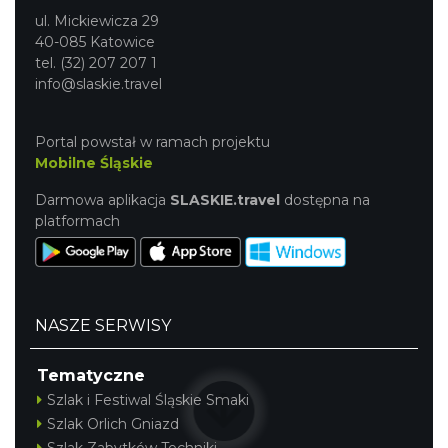
ul. Mickiewicza 29
40-085 Katowice
tel. (32) 207 207 1
info@slaskie.travel
Portal powstał w ramach projektu
Mobilne Śląskie
Śląsko Wilijo
Darmowa aplikacja
SLASKIE.travel
dostępna na
Chorzów
platformach
4.73 km
2026-12-13
NASZE SERWISY
Tematyczne
Szlak i Festiwal Śląskie Smaki
Wystawa prof. Włodzimierza
Szlak Orlich Gniazd
Kwiatkowskiego w Tichauer Art Gallery
Szlak Zabytków Techniki