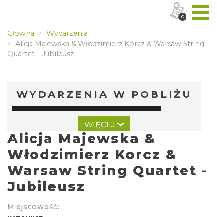
0
Główna
Wydarzenia
Alicja Majewska & Włodzimierz Korcz & Warsaw String
Quartet - Jubileusz
WYDARZENIA W POBLIŻU
WIĘCEJ
Alicja Majewska &
Włodzimierz Korcz &
Warsaw String Quartet -
Jubileusz
44. Rawa Blues Festival
Katowice
0.00 km
2026-10-03
Miejscowość: