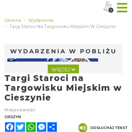
0
Główna
Wydarzenia
Targi Staroci Na Targowisku Miejskim W Cieszynie
WYDARZENIA W POBLIŻU
WIĘCEJ
Targi Staroci na
Targowisku Miejskim w
Cieszynie
Wystawa: Z ONDRASZKIEM PRZEZ DEKADY
Miejscowość:
60-lecie Turystycznego Klubu Kolarskiego
CIESZYN
Cieszyn
PTTK "Ondraszek"
Facebook
Twitter
WhatsApp
Messenger
Share
0.55 km
2026-05-27
ODSŁUCHAJ TEKST