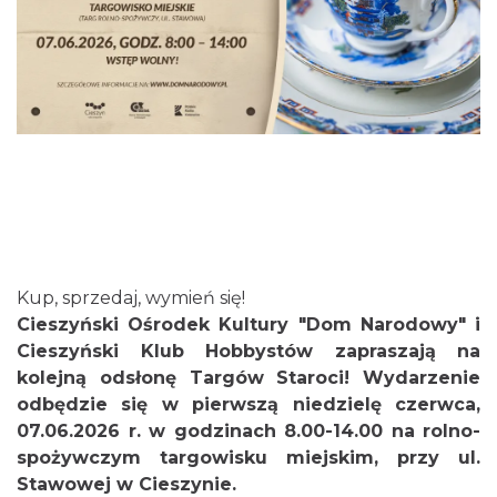
Cieszyn
0.59 km
2026-08-21
Kup, sprzedaj, wymień się!
Cieszyński Ośrodek Kultury "Dom Narodowy" i
Cieszyński Klub Hobbystów zapraszają na
kolejną odsłonę Targów Staroci! Wydarzenie
odbędzie się w pierwszą niedzielę czerwca,
07.06.2026 r. w godzinach 8.00-14.00 na rolno-
Cieszyn
0.59 km
2026-08-28
spożywczym targowisku miejskim, przy ul.
Stawowej w Cieszynie.