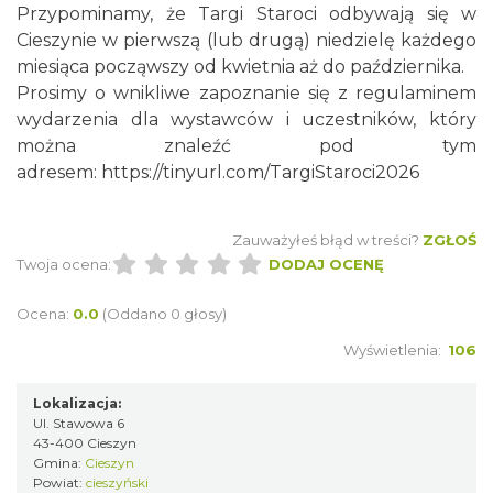
Przypominamy, że Targi Staroci odbywają się w
Cieszynie w pierwszą (lub drugą) niedzielę każdego
miesiąca począwszy od kwietnia aż do października.
Prosimy o wnikliwe zapoznanie się z regulaminem
wydarzenia dla wystawców i uczestników, który
można znaleźć pod tym
Cieszyn
adresem:
https://tinyurl.com/TargiStaroci2026
0.62 km
2026-08-09
Zauważyłeś błąd w treści?
ZGŁOŚ
Twoja ocena:
DODAJ OCENĘ
Ocena:
0.0
(Oddano 0 głosy)
Wyświetlenia:
106
Cieszyn
Lokalizacja:
0.62 km
2026-08-16
Ul. Stawowa 6
43-400 Cieszyn
Gmina:
Cieszyn
Powiat:
cieszyński