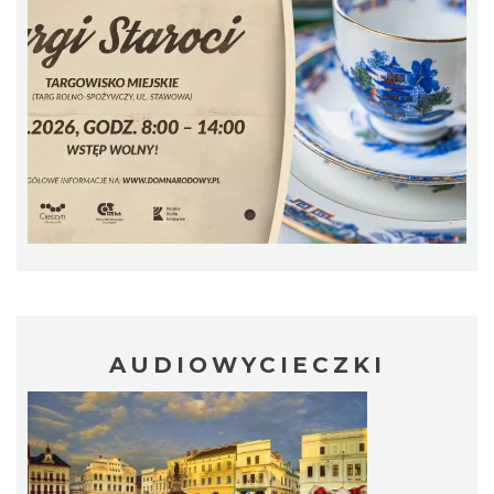
„Daniec kontra Kryszak”
Cieszyn
0.71 km
2026-11-08
Koncert KARUZELA GNA
Cieszyn
0.71 km
2026-09-20
AUDIOWYCIECZKI