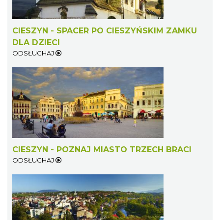
CIESZYN - SPACER PO CIESZYŃSKIM ZAMKU
DLA DZIECI
ODSŁUCHAJ
Cieszyn
0.76 km
2026-08-08
CIESZYN - POZNAJ MIASTO TRZECH BRACI
ODSŁUCHAJ
Patroni cieszyńskich ulic - wystawa
Cieszyn
0.76 km
2026-07-03