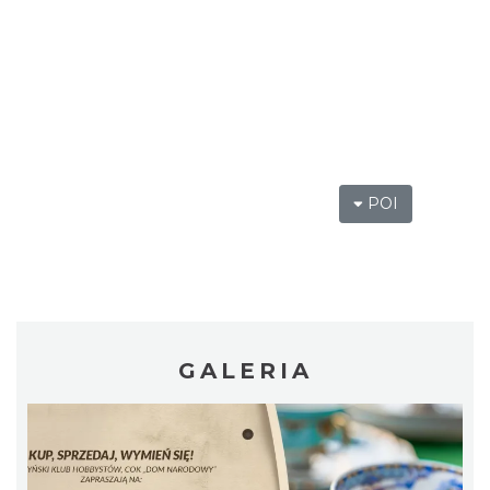
Cieszyn
0.64 km
2026-08-23
POI
Spektakl "Tajemnica 16. piętra"
Cieszyn
0.71 km
2026-10-18
GALERIA