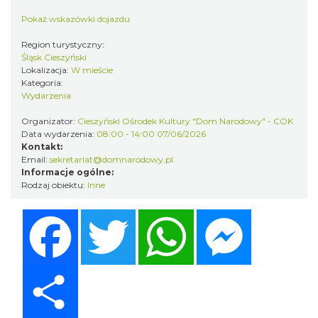
Pokaż wskazówki dojazdu
Region turystyczny:
Śląsk Cieszyński
Lokalizacja:
W mieście
Kategoria:
Cieszyn
Wydarzenia
0.62 km
2026-08-23
Organizator:
Cieszyński Ośrodek Kultury "Dom Narodowy" - COK
Data wydarzenia:
08:00 - 14:00 07/06/2026
Kontakt:
Email:
sekretariat@domnarodowy.pl
Informacje ogólne:
Rodzaj obiektu:
Inne
Facebook
Twitter
WhatsApp
Messenger
Cieszyn
0.62 km
2026-08-30
Share