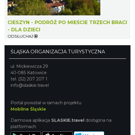
CIESZYN - PODRÓŻ PO MIEŚCIE TRZECH BRACI
- DLA DZIECI
Cieszyn
ODSŁUCHAJ
0.77 km
2026-08-09
ŚLĄSKA ORGANIZACJA TURYSTYCZNA
ul. Mickiewicza 29
40-085 Katowice
tel. (32) 207 207 1
info@slaskie.travel
Cieszyn
Portal powstał w ramach projektu
0.77 km
2026-08-23
Mobilne Śląskie
Darmowa aplikacja
SLASKIE.travel
dostępna na
platformach