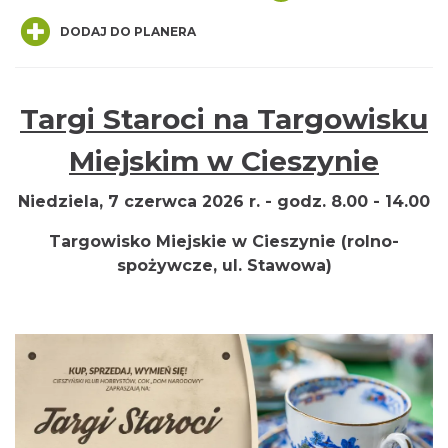
DODAJ DO PLANERA
Targi Staroci na Targowisku
Miejskim w Cieszynie
INTERPRETACJE "Miesiofoto" - wernisaż
wystawy zdjęć miesiąca Cieszyńskiego
Niedziela, 7 czerwca 2026 r. - godz. 8.00 - 14.00
Cieszyn
Towarzystwa Fotograficznego
0.55 km
2026-08-07
Targowisko Miejskie w Cieszynie (rolno-
spożywcze, ul. Stawowa)
Cieszyn
0.59 km
2026-08-14