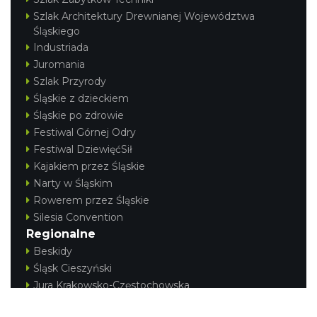
Szlak Architektury Drewnianej Województwa
Śląskiego
Patroni cieszyńskich ulic - wystawa
Industriada
Cieszyn
Juromania
0.15 km
2026-07-03
Szlak Przyrody
Śląskie z dzieckiem
Śląskie po zdrowie
Festiwal Górnej Odry
Festiwal DziewięćSił
Kajakiem przez Śląskie
Narty w Śląskim
Rowerem przez Śląskie
„Daniec kontra Kryszak”
Silesia Convention
Cieszyn
Regionalne
0.24 km
2026-11-08
Beskidy
Śląsk Cieszyński
Jura Krakowsko-Częstochowska
Kraina Górnej Odry