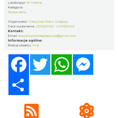
Cieszyn
Lokalizacja:
W mieście
0.00 km
2026-09-27
Kategoria:
Wydarzenia
Organizator:
Cieszyński Ród z Golęszyc
Data wydarzenia:
23/05/2026 - 24/05/2026
Kontakt:
Email:
stowarzyszeniegoleszyce@gmail.com
Informacje ogólne:
Rodzaj obiektu:
Inne
ŚWIĘTO HERBATY 2026
Facebook
Twitter
WhatsApp
Messenger
Cieszyn
0.00 km
2026-08-29
Share
XV Skarby z Cieszyńskiej Trówły