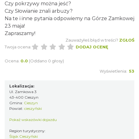
Czy pokrzywy można jeść?
Cieszyn
Czy Słowianie znali arbuzy?
0.00 km
2026-09-13
Na te i inne pytania odpowiemy na Górze Zamkowej
23 maja!
Zapraszamy!
Zauważyłeś błąd w treści?
ZGŁOŚ
Twoja ocena:
DODAJ OCENĘ
Ocena:
0.0
(Oddano 0 głosy)
Wyświetlenia:
53
Cieszyn
0.00 km
2026-09-20
Lokalizacja:
Ul. Zamkowa 3
43-400 Cieszyn
Gmina:
Cieszyn
Powiat:
cieszyński
Pokaż wskazówki dojazdu
Region turystyczny:
Śląsk Cieszyński