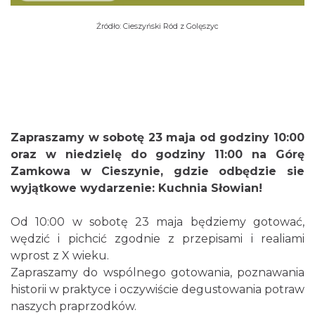
Źródło: Cieszyński Ród z Golęszyc
Cieszyn
0.00 km
2026-08-30
Zapraszamy w sobotę 23 maja od godziny 10:00
oraz w niedzielę do godziny 11:00 na Górę
Zamkowa w Cieszynie, gdzie odbędzie sie
wyjątkowe wydarzenie: Kuchnia Słowian!
Cieszyn
0.00 km
2026-09-06
Od 10:00 w sobotę 23 maja będziemy gotować,
wędzić i pichcić zgodnie z przepisami i realiami
wprost z X wieku.
Zapraszamy do wspólnego gotowania, poznawania
historii w praktyce i oczywiście degustowania potraw
naszych praprzodków.