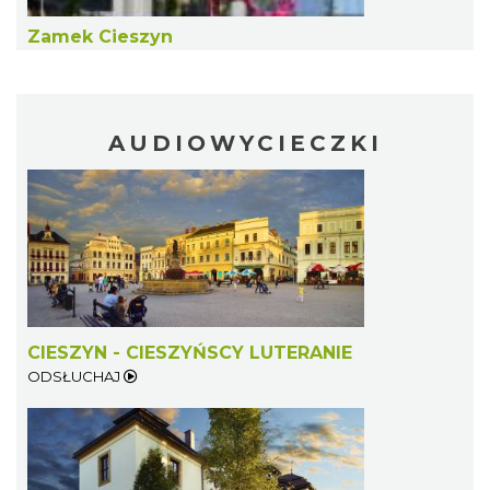
Zamek Cieszyn
AUDIOWYCIECZKI
Cieszyn
0.10 km
2026-08-22
CIESZYN - CIESZYŃSCY LUTERANIE
Cieszyn
ODSŁUCHAJ
0.10 km
2026-09-05