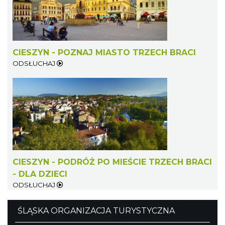
Cieszyn
0.10 km
2026-08-29
CIESZYN - POZNAJ MIASTO TRZECH BRACI
ODSŁUCHAJ
Cieszyn
0.10 km
2026-09-12
CIESZYN - PODRÓŻ PO MIEŚCIE TRZECH BRACI
- DLA DZIECI
ODSŁUCHAJ
ŚLĄSKA ORGANIZACJA TURYSTYCZNA