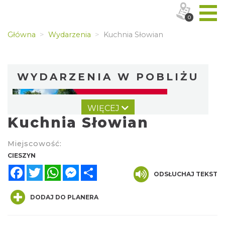
0
Główna
Wydarzenia
Kuchnia Słowian
WYDARZENIA W POBLIŻU
WIĘCEJ
Kuchnia Słowian
Miejscowość:
CIESZYN
Facebook
Twitter
WhatsApp
Messenger
Share
Cieszyn
ODSŁUCHAJ TEKST
0.00 km
2026-08-09
DODAJ DO PLANERA