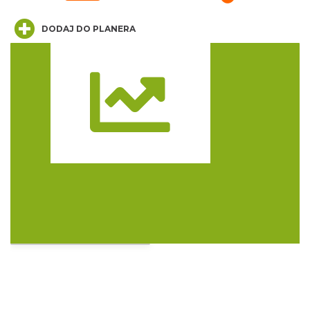
Cieszyn
0.00 km
2026-08-14
DODAJ DO PLANERA
Trasa
Zaprojektuj lato z Zamkiem Cieszyn
0.00 km
2026-08-08
Cieszyn