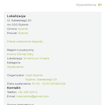
makramy...
Wyświetlenia:
51
Rybnik
0.00 km
2026-08-19
Lokalizacja:
Ul. Sobieskiego 20
44-200 Rybnik
Gmina:
Rybnik
Powiat:
Rybnik
Pokaż wskazówki dojazdu
Region turystyczny:
Kraina Górnej Odry
Lokalizacja:
W centrum miasta
DNI OTWARTE w teatrze NA PÓŁ i teatrze
Kategoria:
POWROTÓW || REKRUTACJA NA SEZON
Wydarzenia
Rybnik
26/27
0.00 km
2026-08-29
Organizator:
halo! Rybnik
Rybnik, Sobieskiego 20
Data wydarzenia:
10:00 - 12:30 21/06/2026
Kontakt:
Telefon:
+32 439 220 0
Email:
halorybnik@gmail.com
Strona internetowa: