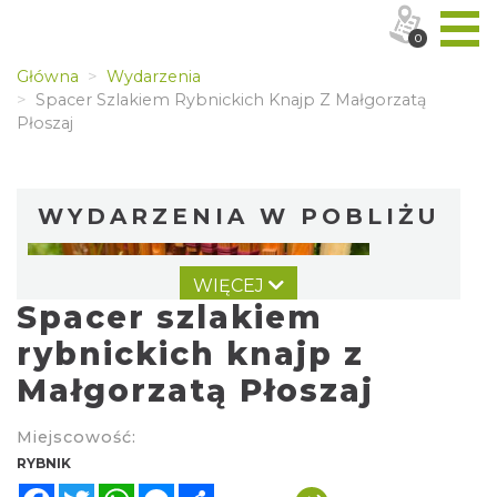
0
Główna
Wydarzenia
Spacer Szlakiem Rybnickich Knajp Z Małgorzatą
Płoszaj
WYDARZENIA W POBLIŻU
WIĘCEJ
Spacer szlakiem
rybnickich knajp z
Małgorzatą Płoszaj
Warsztat gry na flecie indiańskim –
Miejscowość:
pierwsze kroki w świecie melodii
RYBNIK
Rybnik
Facebook
Twitter
WhatsApp
Messenger
Share
0.00 km
2026-09-10