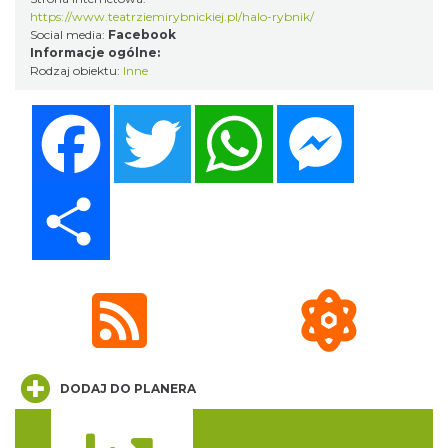
https://www.teatrziemirybnickiej.pl/halo-rybnik/
Social media:
Facebook
Informacje ogólne:
XXVI Powiatowy Rajd Rowerowy
Rodzaj obiektu:
Inne
Wodzisław Śląski
11.19 km
2026-08-30
Facebook
Twitter
WhatsApp
Messenger
Share
Koncert Sandry w Gliwicach
Gliwice
21.05 km
2026-10-16
DODAJ DO PLANERA