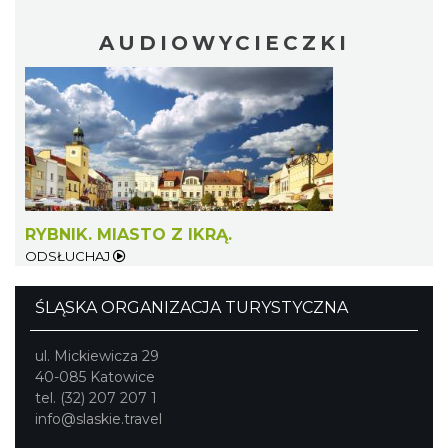
AUDIOWYCIECZKI
Fanny Days w Krowiarkach
Krowiarki
29.75 km
2026-08-09
RYBNIK. MIASTO Z IKRĄ.
ODSŁUCHAJ
ŚLĄSKA ORGANIZACJA TURYSTYCZNA
ul. Mickiewicza 29
40-085 Katowice
tel. (32) 207 207 1
info@slaskie.travel