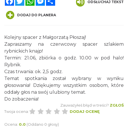
ODSŁUCHAJ TEKST
DODAJ DO PLANERA
Kolejny spacer z Małgorzatą Płoszaj!
Zapraszamy na czerwcowy spacer szlakiem
rybnickich knajp!
Wakacyjne Warsztaty Malarskie "Rybnik -
Termin: 21.06, zbiórka o godz. 10.00 w pod halo!
miasto zieleni"
Rybnik.
Rybnik
Czas trwania: ok. 2,5 godz.
0.00 km
2026-08-22
Temat spotkania został wybrany w wyniku
głosowania! Dziękujemy wszystkim osobom, które
oddały głos na swój ulubiony temat.
Do zobaczenia!
Zauważyłeś błąd w treści?
ZGŁOŚ
Twoja ocena:
DODAJ OCENĘ
Ocena:
0.0
(Oddano 0 głosy)
Coś z niczego - organizery z tektury, z