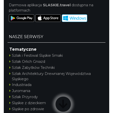
Darmowa aplikacja
SLASKIE.travel
dostępna na
platformach
NASZE SERWISY
Tematyczne
Szlak i Festiwal Śląskie Smaki
Szlak Orlich Gniazd
Szlak Zabytków Techniki
Szlak Architektury Drewnianej Województwa
Śląskiego
Industriada
Juromania
Szlak Przyrody
Śląskie z dzieckiem
Śląskie po zdrowie