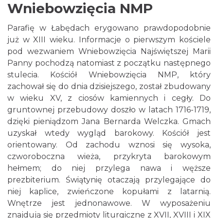
Wniebowzięcia NMP
Parafię w Łabędach erygowano prawdopodobnie
już w XIII wieku. Informacje o pierwszym kościele
pod wezwaniem Wniebowzięcia Najświętszej Marii
Panny pochodzą natomiast z początku następnego
stulecia. Kościół Wniebowzięcia NMP, który
zachował się do dnia dzisiejszego, został zbudowany
w wieku XV, z ciosów kamiennych i cegły. Do
gruntownej przebudowy doszło w latach 1716-1719,
dzięki pieniądzom Jana Bernarda Welczka. Gmach
uzyskał wtedy wygląd barokowy. Kościół jest
orientowany. Od zachodu wznosi się wysoka,
czworoboczna wieża, przykryta barokowym
hełmem; do niej przylega nawa i węższe
prezbiterium. Świątynię otaczają przylegające do
niej kaplice, zwieńczone kopułami z latarnią.
Wnętrze jest jednonawowe. W wyposażeniu
znajdują się przedmioty liturgiczne z XVII, XVIII i XIX