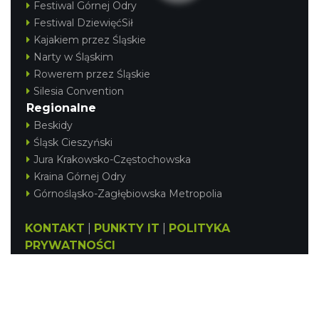
Festiwal Górnej Odry
Festiwal DziewięćSił
Kajakiem przez Śląskie
Narty w Śląskim
Rowerem przez Śląskie
Silesia Convention
Regionalne
Beskidy
Śląsk Cieszyński
Jura Krakowsko-Częstochowska
Kraina Górnej Odry
Górnośląsko-Zagłębiowska Metropolia
KONTAKT
|
PUNKTY IT
|
POLITYKA
PRYWATNOŚCI