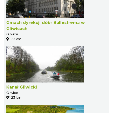
Gmach dyrekcji dóbr Ballestrema w
Gliwicach
Gliwice
1.23 km
Kanał Gliwicki
Gliwice
1.23 km