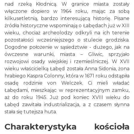
nad rzeką Kłodnicą. W granice miasta zostały
włączone dopiero w 1964 roku, mając za sobą
kilkusetletnią, bardzo interesującą historię. Pisane
źródła historyczne wspominają o Łabędach już w XIII
wieku, chociaż archeolodzy odkryli na ich terenie
pozostałości wcześniejszego o stulecie grodziska.
Dogodne położenie w sąsiedztwie - dużego, jak na
ówczesne warunki, miasta – Gliwic, sprzyjało
rozwojowi osady wiejskiej i rzemieślniczej. W XVII
wieku właścicielką Łabęd została Anna Sidonia, żona
hrabiego Kaspra Colonny, która w 1671 roku odstąpiła
osadę rodzinie von Welczek. Ci mieli władać
Łabędami, mieszkając w reprezentacyjnym zamku,
aż do roku 1945. Już pod koniec XVIII wieku do
Łabęd zawitała industrializacja, a z czasem słynna
stała się tutejsza huta.
Charakterystyka kościoła