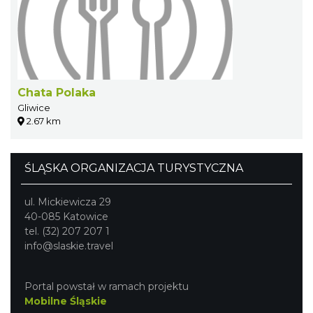
Chata Polaka
Gliwice
2.67 km
ŚLĄSKA ORGANIZACJA TURYSTYCZNA
ul. Mickiewicza 29
40-085 Katowice
tel. (32) 207 207 1
info@slaskie.travel
Portal powstał w ramach projektu
Mobilne Śląskie