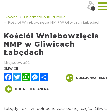
0
Główna
Dziedzictwo Kulturowe
Kościół Wniebowzięcia NMP W Gliwicach Łabędach
Kościół Wniebowzięcia
NMP w Gliwicach
Łabędach
Miejscowość:
GLIWICE
Facebook
Twitter
WhatsApp
Messenger
Share
ODSŁUCHAJ TEKST
DODAJ DO PLANERA
Łabędy leżą w północno-zachodniej części Gliwic,