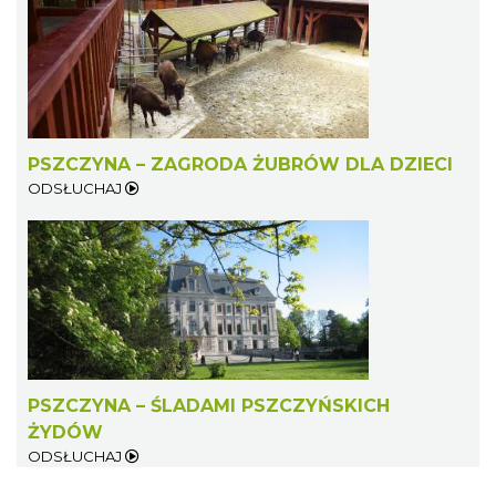
PSZCZYNA – ZAGRODA ŻUBRÓW DLA DZIECI
ODSŁUCHAJ
PSZCZYNA – ŚLADAMI PSZCZYŃSKICH
ŻYDÓW
ODSŁUCHAJ