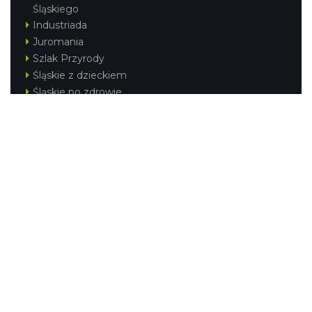
Śląskiego
Industriada
Juromania
Szlak Przyrody
Śląskie z dzieckiem
Śląskie po zdrowie
Festiwal Górnej Odry
Festiwal DziewięćSił
Kajakiem przez Śląskie
Narty w Śląskim
Rowerem przez Śląskie
Silesia Convention
Regionalne
Beskidy
Śląsk Cieszyński
Jura Krakowsko-Częstochowska
Kraina Górnej Odry
Górnośląsko-Zagłębiowska Metropolia