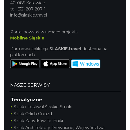
40-085 Katowice
tel. (32) 207 207 1
info@slaskie.travel
Portal powstał w ramach projektu
Mobilne Śląskie
Darmowa aplikacja
SLASKIE.travel
dostępna na
platformach
NASZE SERWISY
Tematyczne
Szlak i Festiwal Śląskie Smaki
Szlak Orlich Gniazd
Szlak Zabytków Techniki
Szlak Architektury Drewnianej Województwa