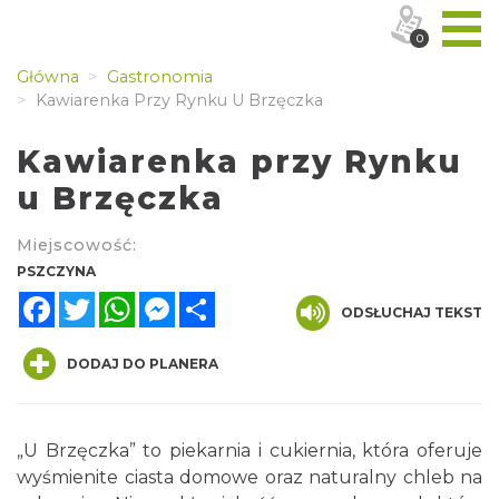
0
Główna
Gastronomia
Kawiarenka Przy Rynku U Brzęczka
Kawiarenka przy Rynku
u Brzęczka
Miejscowość:
PSZCZYNA
Facebook
Twitter
WhatsApp
Messenger
Share
ODSŁUCHAJ TEKST
DODAJ DO PLANERA
„U Brzęczka” to piekarnia i cukiernia, która oferuje
wyśmienite ciasta domowe oraz naturalny chleb na