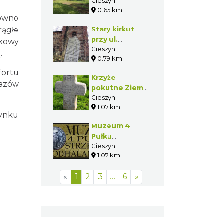
Hażlaskiej w
Cieszyn
0.65 km
Cieszynie
równo
Stary kirkut
rągłe
przy ul.
tkowy
Hażlaskiej w
Cieszyn
.
0.79 km
Cieszynie
fortu
Krzyże
razów
pokutne Ziemi
Cieszyńskiej
Cieszyn
1.07 km
zynku
Muzeum 4
Pułku
Strzelców
Cieszyn
1.07 km
Podhalańskich
w Cieszynie
«
1
2
3
…
6
»