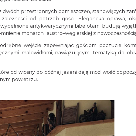
się z dwóch przestronnych pomieszczeń, stanowiących za
 zależności od potrzeb gości. Elegancka oprawa, ok
ty wypełnione antykwarycznymi bibelotami budują wyją
pomnienie monarchii austro–węgierskiej z nowoczesnością
a odrębne wejście zapewniając gościom poczucie kom
 ręcznymi malowidłami, nawiązującymi tematyką do ob
 które od wiosny do późnej jesieni dają możliwość odpoc
olnym powietrzu.