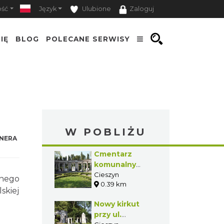
ość
Język
Ulubione
Zaloguj
IĘ
BLOG
POLECANE SERWISY
W POBLIŻU
NERA
Cmentarz
komunalny
przy ul.
Cieszyn
znego
0.39 km
Katowickiej w
skiej
Cieszynie
Nowy kirkut
przy ul.