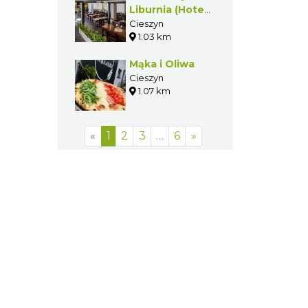
Liburnia (Hotel
Liburnia)
Cieszyn
1.03 km
Mąka i Oliwa
Cieszyn
1.07 km
«
1
2
3
…
6
»