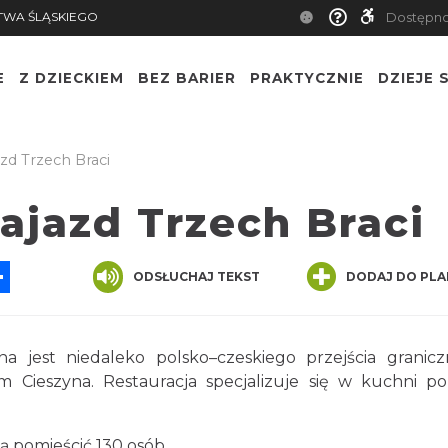
TWA ŚLĄSKIEGO
Dostępn
E
Z DZIECKIEM
BEZ BARIER
PRAKTYCZNIE
DZIEJE S
zd Trzech Braci
ajazd Trzech Braci
App
ssenger
Share
ODSŁUCHAJ TEKST
DODAJ DO PLA
na jest niedaleko polsko–czeskiego przejścia granic
Cieszyna. Restauracja specjalizuje się w kuchni pol
ą pomieścić 130 osób.