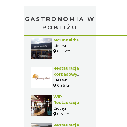
GASTRONOMIA W
POBLIŻU
McDonald's
Cieszyn
0.13 km
Restauracja
Korbasowy
Dwór
Cieszyn
0.36 km
WiP
Restauracja
Bowling Pizza
Cieszyn
0.61 km
Restauracja