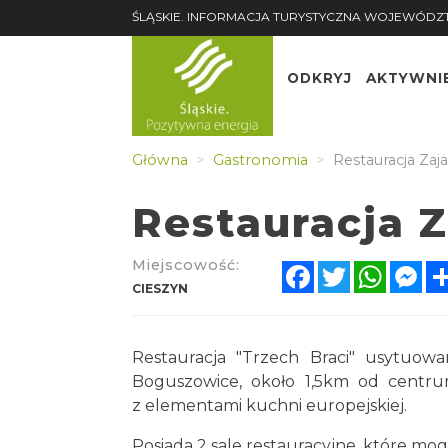
ŚLĄSKIE. INFORMACJA TURYSTYCZNA WOJEWÓDZ
ODKRYJ
AKTYWNI
Główna
Gastronomia
Restauracja Zaja
Restauracja Z
Miejscowość:
Facebook
Twitter
Whats
Me
CIESZYN
Restauracja "Trzech Braci" usytuowa
Boguszowice, około 1,5km od centrum 
z elementami kuchni europejskiej.
Posiada 2 sale restauracyjne, które mog