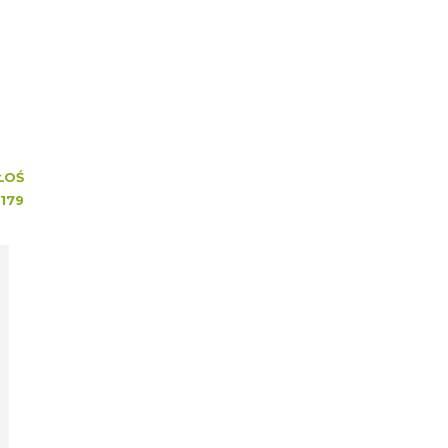
ŁOŚ
179