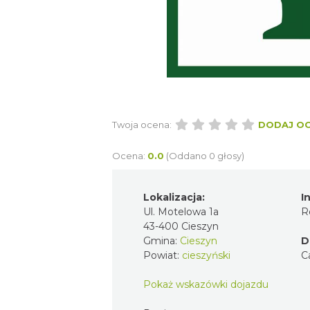
Twoja ocena:
DODAJ O
Ocena:
0.0
(Oddano 0 głosy)
Lokalizacja:
I
Ul. Motelowa 1a
R
43-400 Cieszyn
Gmina:
Cieszyn
D
Powiat:
cieszyński
C
Pokaż wskazówki dojazdu