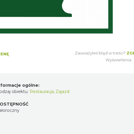
Zauważyłeś błąd w treści?
ZG
CENĘ
Wyświetlenia:
nformacje ogólne:
odzaj obiektu:
Restauracja
,
Zajazd
OSTĘPNOŚĆ
ałoroczny