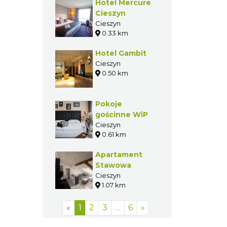
Hotel Mercure
Cieszyn
Cieszyn
0.33 km
Hotel Gambit
Cieszyn
0.50 km
Pokoje
gościnne WiP
Cieszyn
0.61 km
Apartament
Stawowa
Cieszyn
1.07 km
«
1
2
3
…
6
»