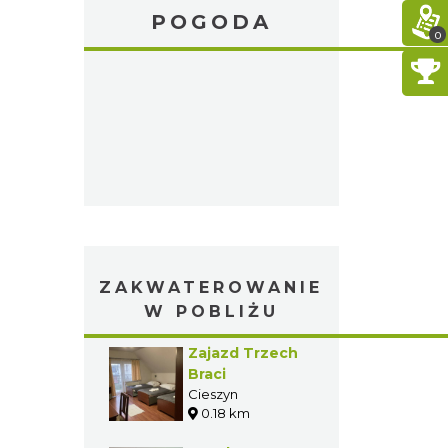
POGODA
0
ZAKWATEROWANIE
W POBLIŻU
Zajazd Trzech
Braci
Cieszyn
0.18 km