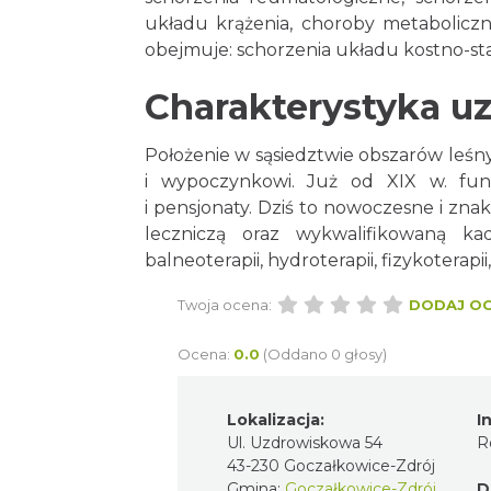
układu krążenia, choroby metaboliczn
obejmuje: schorzenia układu kostno-s
Charakterystyka u
Położenie w sąsiedztwie obszarów leśn
i wypoczynkowi. Już od XIX w. fun
i pensjonaty. Dziś to nowoczesne i zn
leczniczą oraz wykwalifikowaną 
balneoterapii, hydroterapii, fizykoterapii
Twoja ocena:
DODAJ O
Ocena:
0.0
(Oddano 0 głosy)
Lokalizacja:
I
Ul. Uzdrowiskowa 54
R
43-230 Goczałkowice-Zdrój
Gmina:
Goczałkowice-Zdrój
D