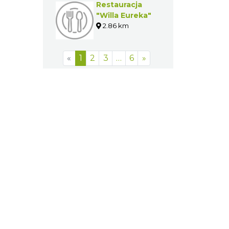
Pizzeria
"Pietro"
2.86 km
Restauracja
"Willa Eureka"
2.86 km
«
1
2
3
…
6
»