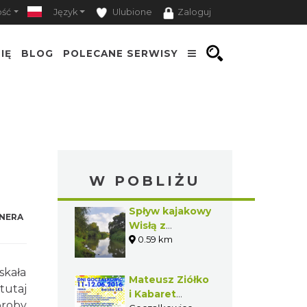
ość
Język
Ulubione
Zaloguj
IĘ
BLOG
POLECANE SERWISY
W POBLIŻU
Spływ kajakowy
NERA
Wisłą z
Goczałkowic-
0.59 km
Zdroju do
Bierunia
skała
Mateusz Ziółko
tutaj
i Kabaret
oroby