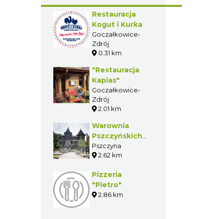
GASTRONOMIA W
POBLIŻU
Restauracja
Kogut i Kurka
Goczałkowice-
Zdrój
0.31 km
"Restauracja
Kapias"
Goczałkowice-
Zdrój
2.01 km
Warownia
Pszczyńskich
Rycerzy
Pszczyna
2.62 km