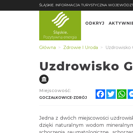
ŚLĄSKIE. INFORMACJA TURYSTYCZNA WOJEWÓDZ
ODKRYJ
AKTYWNI
Główna
Zdrowie I Uroda
Uzdrowisko 
Uzdrowisko G
Miejscowość:
Facebook
Twitte
Wh
GOCZAŁKOWICE-ZDRÓJ
Jedna z dwóch miejscowości uzdrowis
dzięki naturalnym wodom mineralnym, b
schorzenia reumatologiczne, schorz