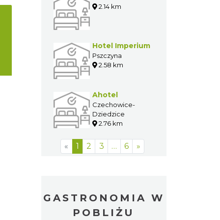
Karczma Kuban
Goczałkowice-
Zdrój
2.13 km
Willa Anna
2.14 km
Hotel Imperium
Pszczyna
2.58 km
Ahotel
Czechowice-
Dziedzice
2.76 km
«
1
2
3
…
6
»