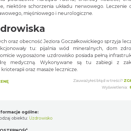
e, niektóre schorzenia układu nerwowego. Leczenie d
tawowego, mięśniowego i neurologiczne.
zdrowiska
ych oraz obecność Jeziora Goczałkowickiego sprzyja lec
kcjonowały tu: pijalnia wód mineralnych, dom zdr
akomicie wyposażone uzdrowisko posiada pełną infrastru
kadrę medyczną. Wykonywane są tu zabiegi z zak
, krioterapii oraz masaże lecznicze.
Zauważyłeś błąd w treści?
ZG
CENĘ
Wyświetlenia:
nformacje ogólne:
odzaj obiektu:
Uzdrowisko
OSTĘPNOŚĆ