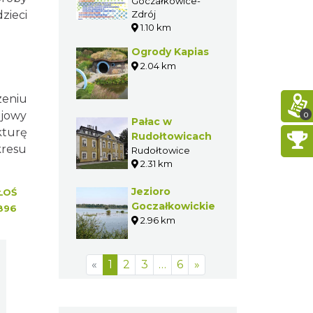
Młodych Panów
Goczałkowice-
zieci
Zdrój
na XXI Dniach
1.10 km
Goczałkowic!
Ogrody Kapias
2.04 km
zeniu
ojowy
0
Pałac w
kturę
Rudołtowicach
resu
Rudołtowice
2.31 km
Jezioro
ŁOŚ
Goczałkowickie
896
2.96 km
«
1
2
3
…
6
»