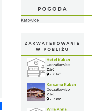
POGODA
ZAKWATEROWANIE
W POBLIŻU
Hotel Kuban
Goczałkowice-
Zdrój
pp
senger
Share
2.10 km