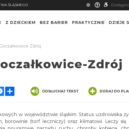
TWA ŚLĄSKIEGO
Dostępn
E
Z DZIECKIEM
BEZ BARIER
PRAKTYCZNIE
DZIEJE S
Goczałkowice-Zdrój
oczałkowice-Zdrój
r
atsApp
Messenger
Share
ODSŁUCHAJ TEKST
DODAJ DO PLA
kowych w województwie śląskim. Status uzdrowiska zy
orowinie (torf leczniczy) oraz klimatowi. Leczy się 
enia pourazowe narządu ruchu, choroby kobiece, ch