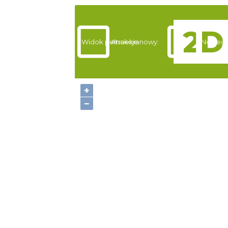
Widok pełnoekranowy:
Atrakcje
Noclegi
+
−