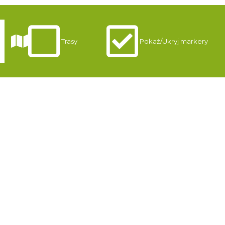
Trasy
Pokaż/Ukryj markery