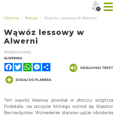
0
Główna
Natura
Wąwóz Lessowy W Alwerni
Wąwóz lessowy w
Alwerni
Miejscowość:
ALWERNIA
Facebook
Twitter
WhatsApp
Messenger
Share
ODSŁUCHAJ TEKST
DODAJ DO PLANERA
Ten wąwóz lessowy powstał w zboczu wzgórza
Podskale, na szczycie którego wznosi się klasztor
Bernardynów. Wzniesienie stanowi ujście obniżenia