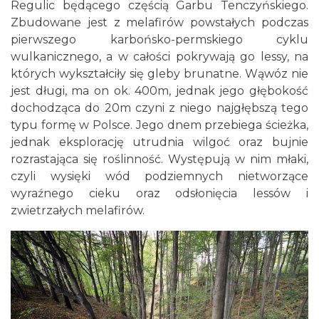
Regulic będącego częścią Garbu Tenczyńskiego.
Zbudowane jest z melafirów powstałych podczas
pierwszego karbońsko-permskiego cyklu
wulkanicznego, a w całości pokrywają go lessy, na
których wykształciły się gleby brunatne. Wąwóz nie
jest długi, ma on ok. 400m, jednak jego głębokość
dochodząca do 20m czyni z niego najgłębszą tego
typu formę w Polsce. Jego dnem przebiega ścieżka,
jednak eksplorację utrudnia wilgoć oraz bujnie
rozrastająca się roślinność. Występują w nim młaki,
czyli wysięki wód podziemnych nietworzące
wyraźnego cieku oraz odsłonięcia lessów i
zwietrzałych melafirów.