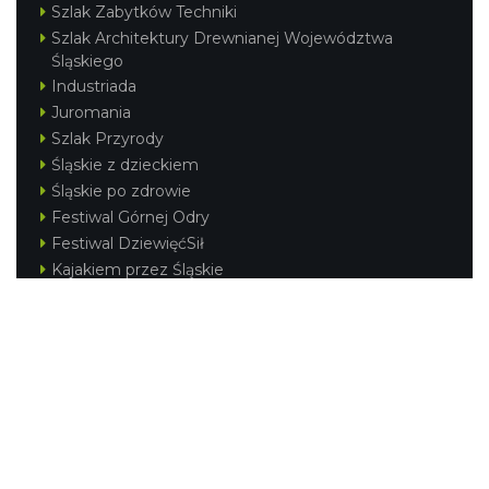
Szlak Zabytków Techniki
Szlak Architektury Drewnianej Województwa
Śląskiego
Industriada
Juromania
Szlak Przyrody
Śląskie z dzieckiem
Śląskie po zdrowie
Festiwal Górnej Odry
Festiwal DziewięćSił
Kajakiem przez Śląskie
Narty w Śląskim
Rowerem przez Śląskie
Silesia Convention
Regionalne
Beskidy
Śląsk Cieszyński
Jura Krakowsko-Częstochowska
Kraina Górnej Odry