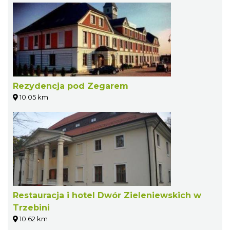
Rezydencja pod Zegarem
10.05 km
Restauracja i hotel Dwór Zieleniewskich w
Trzebini
10.62 km