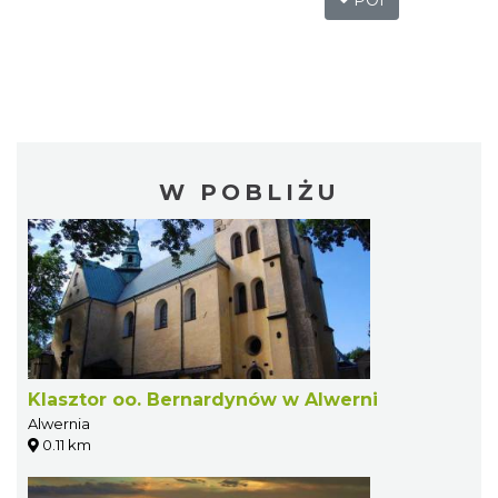
POI
W POBLIŻU
Klasztor oo. Bernardynów w Alwerni
Alwernia
0.11 km