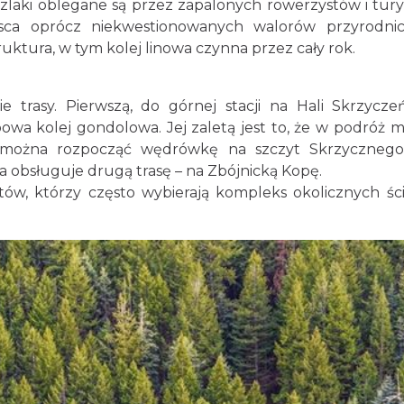
 szlaki oblegane są przez zapalonych rowerzystów i tur
jsca oprócz niekwestionowanych walorów przyrodni
uktura, w tym kolej linowa czynna przez cały rok.
trasy. Pierwszą, do górnej stacji na Hali Skrzyczeń
owa kolej gondolowa. Jej zaletą jest to, że w podróż 
 można rozpocząć wędrówkę na szczyt Skrzyczneg
ra obsługuje drugą trasę – na Zbójnicką Kopę.
tów, którzy często wybierają kompleks okolicznych śc