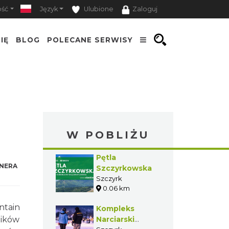
ość
Język
Ulubione
Zaloguj
IĘ
BLOG
POLECANE SERWISY
W POBLIŻU
Pętla
NERA
Szczyrkowska
Szczyrk
0.06 km
ntain
Kompleks
ników
Narciarski