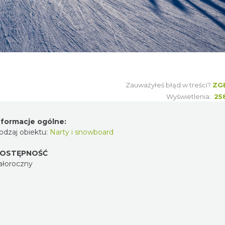
Zauważyłeś błąd w treści?
ZG
Wyświetlenia:
25
nformacje ogólne:
odzaj obiektu:
Narty i snowboard
OSTĘPNOŚĆ
ałoroczny