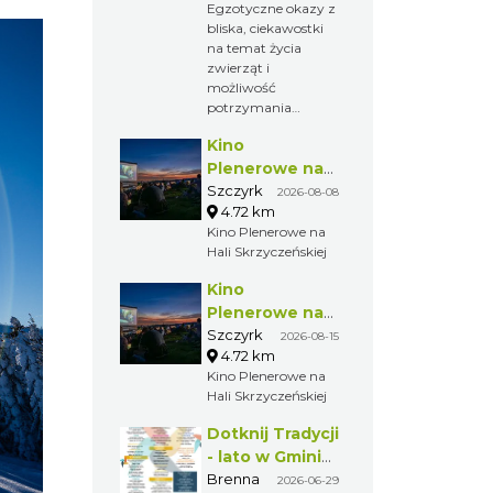
Egzotyczne okazy z
bliska, ciekawostki
na temat życia
zwierząt i
możliwość
potrzymania
stworzonka sprawi,
Kino
że będzie to
niezwykłe przeżycie
Plenerowe na
dla każdego dziecka,
Hali
Szczyrk
2026-08-08
które zawita do
4.72 km
Skrzyczeńskiej
restauracji Kuflonka
Kino Plenerowe na
w dniu 22 sierpnia.
Hali Skrzyczeńskiej
Kino
Plenerowe na
Hali
Szczyrk
2026-08-15
4.72 km
Skrzyczeńskiej
Kino Plenerowe na
Hali Skrzyczeńskiej
Dotknij Tradycji
- lato w Gminie
Brenna
Brenna
2026-06-29