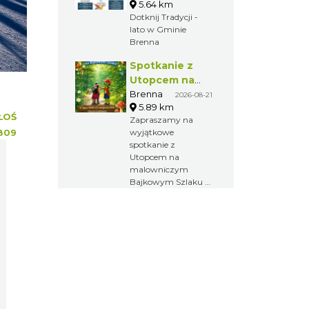
5.64 km
Dotknij Tradycji -
lato w Gminie
Brenna
Spotkanie z
Utopcem na
Bajkowym
Brenna
2026-08-21
5.89 km
Szlaku
ŁOŚ
Zapraszamy na
wyjątkowe
809
spotkanie z
Utopcem na
malowniczym
Bajkowym Szlaku w
Brennej.