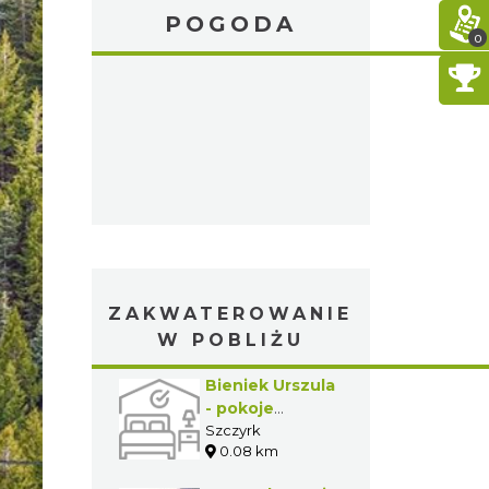
POGODA
0
ZAKWATEROWANIE
W POBLIŻU
Bieniek Urszula
- pokoje
gościnne
Szczyrk
0.08 km