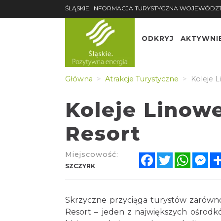
ŚLĄSKIE. INFORMACJA TURYSTYCZNA WOJEWÓDZ
ODKRYJ
AKTYWNI
Główna
Atrakcje Turystyczne
Koleje L
Koleje Linow
Resort
Miejscowość:
Facebook
Twitter
Whats
Me
SZCZYRK
Skrzyczne przyciąga turystów zarówno 
Resort – jeden z największych ośrodkó