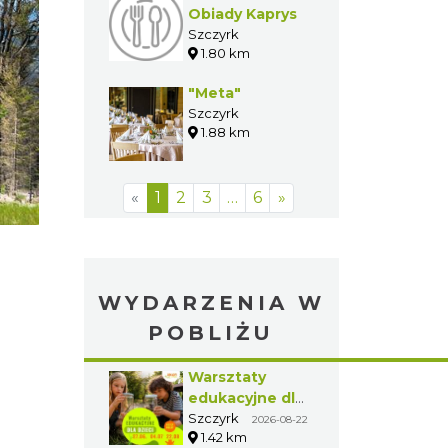
Obiady Kaprys
Szczyrk
1.80 km
"Meta"
Szczyrk
1.88 km
«
1
2
3
…
6
»
WYDARZENIA W
POBLIŻU
Warsztaty
edukacyjne dla
dzieci - owady i
Szczyrk
2026-08-22
1.42 km
spółka