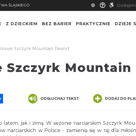
TWA ŚLĄSKIEGO
Dostępn
E
Z DZIECKIEM
BEZ BARIER
PRAKTYCZNIE
DZIEJE S
inowe Szczyrk Mountain Resort
e Szczyrk Mountain
App
ssenger
Share
ODSŁUCHAJ TEKST
DODAJ DO PLA
latem, jak i zimą. W sezonie narciarskim Szczyrk Mou
w narciarskich w Polsce - zamienia się w raj dla miłoś