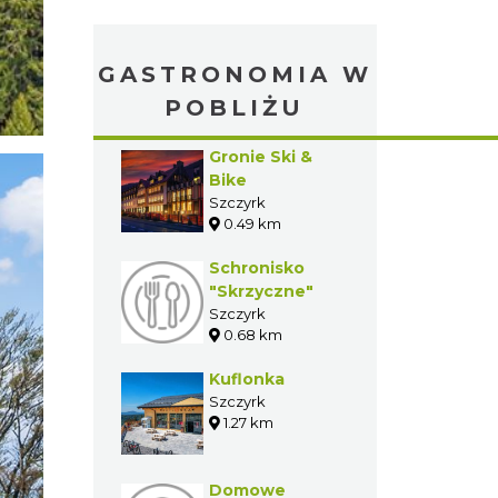
GASTRONOMIA W
POBLIŻU
Gronie Ski &
Bike
Szczyrk
0.49 km
Schronisko
"Skrzyczne"
Szczyrk
0.68 km
Kuflonka
Szczyrk
1.27 km
Domowe