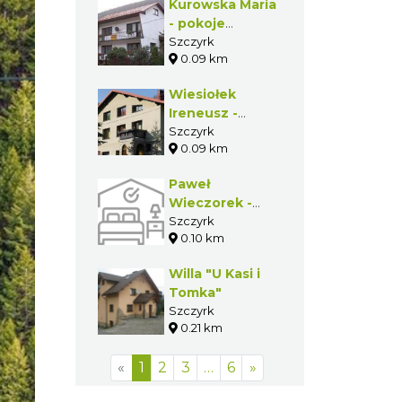
Kurowska Maria
- pokoje
gościnne
Szczyrk
0.09 km
Wiesiołek
Ireneusz -
pokoje
Szczyrk
0.09 km
gościnne
Paweł
Wieczorek -
pokoje
Szczyrk
0.10 km
gościnne
Willa "U Kasi i
Tomka"
Szczyrk
0.21 km
«
1
2
3
…
6
»