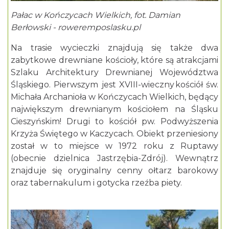
Pałac w Kończycach Wielkich, fot. Damian
Berłowski - roweremposlasku.pl
Na trasie wycieczki znajdują się także dwa
zabytkowe drewniane kościoły, które są atrakcjami
Szlaku Architektury Drewnianej Województwa
Śląskiego. Pierwszym jest XVIII-wieczny
kościół św.
Michała Archanioła w Kończycach Wielkich, będący
największym drewnianym kościo
ł
em na Śląsku
Cieszyńskim! Drugi to
kościół pw. Podwyższenia
Krzyża Świętego w Kaczycach. Obiekt przeniesiony
został w to miejsce w 1972 roku z Ruptawy
(obecnie dzielnica Jastrzębia-Zdrój). Wewnątrz
znajduje się oryginalny cenny ołtarz barokowy
oraz tabernakulum i gotycka rzeźba piety.