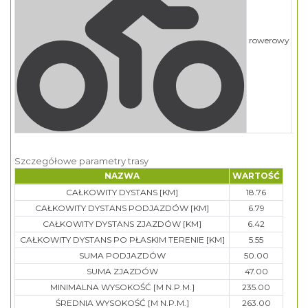
rowerowy
bar
Szczegółowe parametry trasy
NAZWA
WARTOŚĆ
CAŁKOWITY DYSTANS [KM]
18.76
CAŁKOWITY DYSTANS PODJAZDÓW [KM]
6.79
CAŁKOWITY DYSTANS ZJAZDÓW [KM]
6.42
CAŁKOWITY DYSTANS PO PŁASKIM TERENIE [KM]
5.55
SUMA PODJAZDÓW
50.00
SUMA ZJAZDÓW
47.00
MINIMALNA WYSOKOŚĆ [M N.P.M.]
235.00
ŚREDNIA WYSOKOŚĆ [M N.P.M.]
263.00