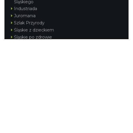
Śląskiego
Industriada
Juromania
Szlak Przyrody
Śląskie z dzieckiem
Śląskie po zdrowie
Festiwal Górnej Odry
Festiwal DziewięćSił
Kajakiem przez Śląskie
Narty w Śląskim
Rowerem przez Śląskie
Silesia Convention
Regionalne
Beskidy
Śląsk Cieszyński
Jura Krakowsko-Częstochowska
Kraina Górnej Odry
Górnośląsko-Zagłębiowska Metropolia