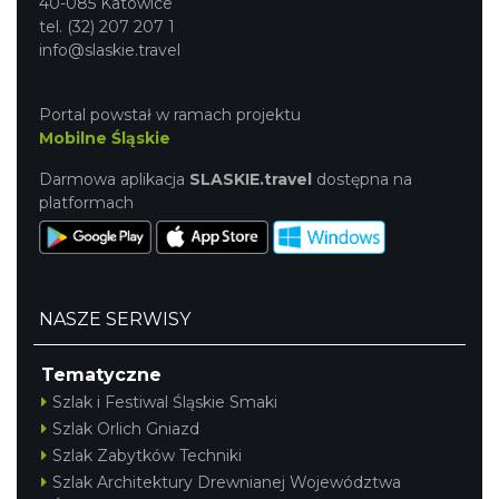
40-085 Katowice
tel. (32) 207 207 1
info@slaskie.travel
Portal powstał w ramach projektu
Mobilne Śląskie
Darmowa aplikacja
SLASKIE.travel
dostępna na
platformach
NASZE SERWISY
Tematyczne
Szlak i Festiwal Śląskie Smaki
Szlak Orlich Gniazd
Szlak Zabytków Techniki
Szlak Architektury Drewnianej Województwa