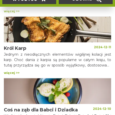
także z bogatymi tradycjami kulinarnymi. Każdy region
Polski ma swoje charakterystyczne potrawy, które pojawiają
więcej >>
się na wielkanocnych stołach, często przekazywane z
pokolenia na pokolenie.
2024-12-11
Król Karp
Jednym z nieodłącznych elementów wigilijnej kolacji jest
karp. Choć dania z karpia są popularne w całym kraju, to
tutaj przyrządza się go w sposób wyjątkowy, dostosowany
do lokalnych upodobań i tradycji kulinarnych.
więcej >>
2024-12-10
Coś na ząb dla Babci i Dziadka