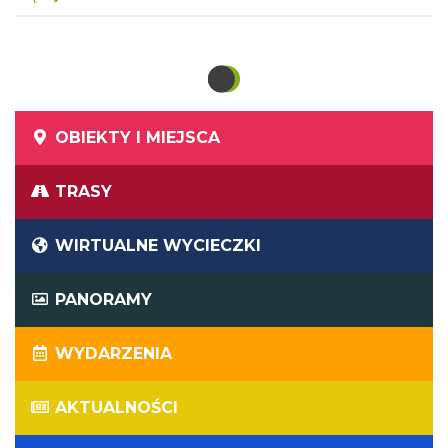
wigilijne odgrywają w tym dniu istotną rolę.
OBIEKTY I MIEJSCA
TRASY
WIRTUALNE WYCIECZKI
PANORAMY
WYDARZENIA
AKTUALNOŚCI