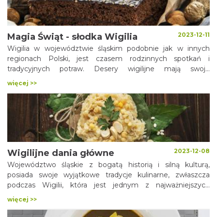
dziedzictwo w śląskim zostało urozmaicone o wpływy
czeskie, austriackie, czy żydowskie. Złożona historia regionu
przełożyła się na niezwykle zróżnicowaną i urozmaiconą
kuchnię, w której każdy znajdzie coś dla siebie.
2023-12-11
Magia Świąt - słodka Wigilia
Wigilia w województwie śląskim podobnie jak w innych
regionach Polski, jest czasem rodzinnych spotkań i
tradycyjnych potraw. Desery wigilijne mają swoje
charakterystyczne cechy, a niektóre z nich mogą się różnić
więcej >>
od dań przygotowywanych w innych częściach kraju.
2023-12-08
Wigilijne dania główne
Województwo śląskie z bogatą historią i silną kulturą,
posiada swoje wyjątkowe tradycje kulinarne, zwłaszcza
podczas Wigilii, która jest jednym z najważniejszych
momentów świątecznych.
więcej >>