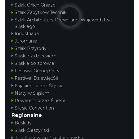
Szlak Orlich Gniazd
Szlak Zabytków Techniki
Szlak Architektury Drewnianej Województwa
Śląskiego
Industriada
Juromania
Szlak Przyrody
Śląskie z dzieckiem
Śląskie po zdrowie
Festiwal Górnej Odry
Festiwal DziewięćSił
Kajakiem przez Śląskie
Narty w Śląskim
Rowerem przez Śląskie
Silesia Convention
Regionalne
Beskidy
Śląsk Cieszyński
Jura Krakowsko-Częstochowska