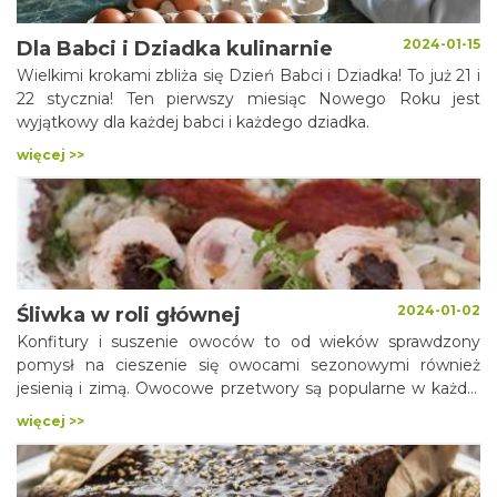
2024-01-15
Dla Babci i Dziadka kulinarnie
Wielkimi krokami zbliża się Dzień Babci i Dziadka! To już 21 i
22 stycznia! Ten pierwszy miesiąc Nowego Roku jest
wyjątkowy dla każdej babci i każdego dziadka.
więcej >>
2024-01-02
Śliwka w roli głównej
Konfitury i suszenie owoców to od wieków sprawdzony
pomysł na cieszenie się owocami sezonowymi również
jesienią i zimą. Owocowe przetwory są popularne w każdej
kuchni regionalnej –również w kuchni regionalnej
więcej >>
województwa śląskiego zajmują szczególne miejsce. Każda
gospodyni miała swój sposób na wykorzystanie powideł
śliwkowych, suszonych jabłek, czy moreli. To kulinarne