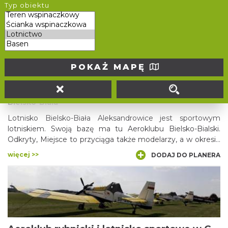
Loty motolotnią nad Jurą Krakowsko-Częstochowską
Typ obiektu
więcej >>
DODAJ DO PLANERA
POKAŻ MAPĘ
Lotnisko sportowe w Aleksandrowicach
Bielsko-Biała
Lotnisko Bielsko-Biała Aleksandrowice jest sportowym
lotniskiem. Swoją bazę ma tu Aeroklubu Bielsko-Bialski.
Odkryty, Miejsce to przyciąga także modelarzy, a w okresie
letnim otwarta jest tutaj restauracja z placykiem zabaw dla
więcej >>
DODAJ DO PLANERA
dzieci.