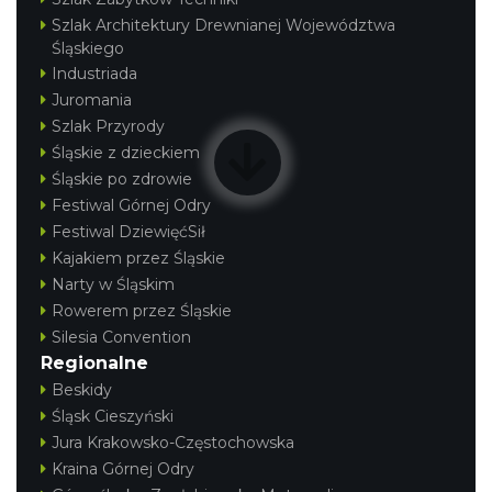
Szlak Architektury Drewnianej Województwa
Śląskiego
Industriada
Juromania
Szlak Przyrody
Śląskie z dzieckiem
Śląskie po zdrowie
Festiwal Górnej Odry
Festiwal DziewięćSił
Kajakiem przez Śląskie
Narty w Śląskim
Rowerem przez Śląskie
Silesia Convention
Regionalne
Beskidy
Śląsk Cieszyński
Jura Krakowsko-Częstochowska
Kraina Górnej Odry