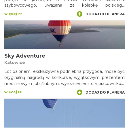
szybowcowego, uważana za kolebkę polskiego
szybownictwa.
więcej >>
DODAJ DO PLANERA
Sky Adventure
Katowice
Lot balonem, ekskluzywna podniebna przygoda, może być
oryginalną nagrodą w konkursie, wyjątkowym prezentem
urodzinowym lub ślubnym, wyróżnieniem dla pracowników
lub gości firmy, a także wielką atrakcją podczas spotkań
więcej >>
DODAJ DO PLANERA
integracyjno-szkoleniowych. To wspaniała i bardzo
bezpieczna rozrywka, z której korzystać bez obaw mogą
praktycznie wszyscy w wieku od 8 do 108 lat!