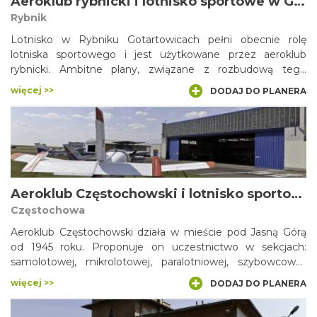
Aeroklub rybnicki i lotnisko sportowe w Gotartowicach
Rybnik
Lotnisko w Rybniku Gotartowicach pełni obecnie rolę
lotniska sportowego i jest użytkowane przez aeroklub
rybnicki. Ambitne plany, związane z rozbudową tego
obiektu, zakładają jednak powstanie tu dużego portu
więcej >>
DODAJ DO PLANERA
lotniczego, z kilometrowym pasem startowym, wieżą
kontrolną i hangarami. Port lotniczy w Rybniku miałby
obsługiwać do 150 tysięcy pasażerów rocznie, a
rozpoczynałyby się stąd zarówno loty krajowe, jak i
zagraniczne.
Aeroklub Częstochowski i lotnisko sportowe w Rudnikach
Częstochowa
Aeroklub Częstochowski działa w mieście pod Jasną Górą
od 1945 roku. Proponuje on uczestnictwo w sekcjach:
samolotowej, mikrolotowej, paralotniowej, szybowcowej,
modelarskiej i spadochronowej. Z klubem związani są
więcej >>
DODAJ DO PLANERA
wybitni piloci, jak na przykład Janusz Darocha – wielokrotny
mistrz świata, Europy i Polski. Lotnisko macierzyste