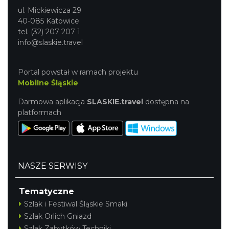
ul. Mickiewicza 29
40-085 Katowice
tel. (32) 207 207 1
info@slaskie.travel
Portal powstał w ramach projektu
Mobilne Śląskie
Darmowa aplikacja
SLASKIE.travel
dostępna na
platformach
NASZE SERWISY
Tematyczne
Szlak i Festiwal Śląskie Smaki
Szlak Orlich Gniazd
Szlak Zabytków Techniki