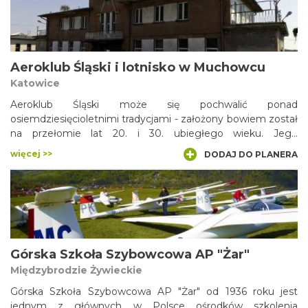
Aeroklubu znajduje się w Rudnikach pod Częstochową –
powstało ono podczas II wojny światowej i długo służyło
celom wojskowym.
Aeroklub Śląski i lotnisko w Muchowcu
Katowice
Aeroklub Śląski może się pochwalić ponad
osiemdziesięcioletnimi tradycjami - założony bowiem został
na przełomie lat 20. i 30. ubiegłego wieku. Jego
wychowankami są m.in.: Edward Makula – szybowcowy
więcej >>
DODAJ DO PLANERA
mistrz świata, Waldemar Ozga – wybitny pilot balonowy,
Edward Ciapała – wicemistrz świata w modelarstwie
lotniczym i wielu innych, świetnych pilotów. Aeroklub
użytkuje powstałe w latach 20. ubiegłego wieku sportowe
lotnisko w Katowicach Muchowcu.
Górska Szkoła Szybowcowa AP "Żar"
Międzybrodzie Żywieckie
Górska Szkoła Szybowcowa AP "Żar" od 1936 roku jest
jednym z głównych w Polsce ośrodków szkolenia