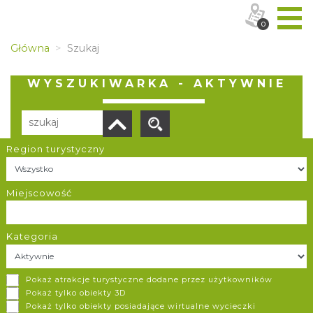
0
Główna
Szukaj
WYSZUKIWARKA - AKTYWNIE
Region turystyczny
Liczba elementów:
9
POBIERZ LISTĘ
Miejscowość
Kategoria
Lot Motolotnią Jura Krakowsko-Częstochowska
Pokaż atrakcje turystyczne dodane przez użytkowników
Dzwono-Sierbowice
Pokaż tylko obiekty 3D
Pokaż tylko obiekty posiadające wirtualne wycieczki