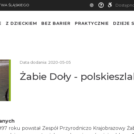
TWA ŚLĄSKIEGO
Dostępn
E
Z DZIECKIEM
BEZ BARIER
PRAKTYCZNIE
DZIEJE S
Data dodania:
2020-05-05
Żabie Doły - polskieszla
ianych
997 roku powstał Zespół Przyrodniczo Krajobrazowy Żabi