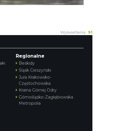
Wyświetlenia:
91
Regionalne
aki
Beskidy
Śląsk Cieszyński
Jura Krakowsko-
Częstochowska
Kraina Górnej Odry
Górnośląsko-Zagłębiowska
Metropolia