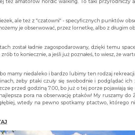
cej też amatorów nordic walking. To taki przyrodnicz
ieżek, ale też z "czatowni" - specyficznych punktów obs
ożemy je obserwować, przez lornetkę, albo z długim ob
ach został ładnie zagospodarowany, dzięki temu spacer
zrób to koniecznie, a jeśli już poznałeś, to wiesz, że warto
bo mamy niedaleko i bardzo lubimy ten rodzaj rekreacji
ach, żeby ptaki czuły się swobodnie i podglądać ich z
ze przed godziną 7.00, bo już o tej porze pojawiają się 
najlepsza pora na obserwację ptaków! My ruszamy do Ż
ę głębiej, wtedy na pewno spotkamy ptactwo, którego ni
TAJ