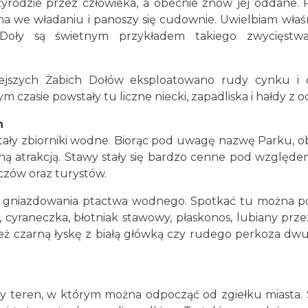
zyrodzie przez człowieka, a obecnie znów jej oddane. 
a we władaniu i panoszy się cudownie. Uwielbiam właśnie
e Doły są świetnym przykładem takiego zwycięst
ejszych Żabich Dołów eksploatowano rudy cynku i oł
czasie powstały tu liczne niecki, zapadliska i hałdy z 
h
ały zbiorniki wodne. Biorąc pod uwagę nazwę Parku, obfi
ówną atrakcją. Stawy stały się bardzo cenne pod względe
iczów oraz turystów.
sca gniazdowania ptactwa wodnego. Spotkać tu można 
, cyraneczka, błotniak stawowy, płaskonos, lubiany prze
ż czarną łyskę z białą główką czy rudego perkoza dwu
wy teren, w którym można odpocząć od zgiełku miasta.