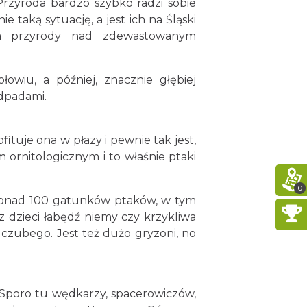
Przyroda bardzo szybko radzi sobie
 taką sytuację, a jest ich na Śląski
wa przyrody nad zdewastowanym
owiu, a później, znacznie głębiej
odpadami.
tuje ona w płazy i pewnie tak jest,
m ornitologicznym i to właśnie ptaki
0
ponad 100 gatunków ptaków, w tym
z dzieci łabędź niemy czy krzykliwa
czubego. Jest też dużo gryzoni, no
 Sporo tu wędkarzy, spacerowiczów,