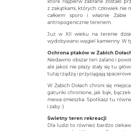
które najpierw zabrane zostało pr
z zakątkami, których człowiek nie m
całkiem sporo i właśnie Żabi
antropogenicznie terenem.
Już w XII wieku na terenie dzisi
wydobywano węgiel kamienny. W tym 
Ochrona ptaków w Żabich Dołac
Niedawno obszar ten zalano i powst
ale jakoś nie płazy stały się tu gł
tutaj rządzą i przyciągają spacerow
W Żabich Dołach chroni się miej
gatunki chronione, jak bąk, bączek
mewa śmieszka. Spotkasz tu równie
i żaby :)
Świetny teren rekreacji
Dla ludzi to również bardzo cieka