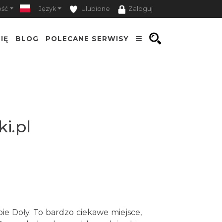
ość
Język
Ulubione
Zaloguj
IĘ
BLOG
POLECANE SERWISY
ki.pl
e Doły. To bardzo ciekawe miejsce,