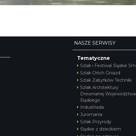
NASZE SERWISY
Tematyczne
Szlak i Festiwal Śląskie Sm
Szlak Orlich Gniazd
Szlak Zabytków Techniki
Szlak Architektury
Drewnianej Województwa
Śląskiego
Industriada
Juromania
Szlak Przyrody
Śląskie z dzieckiem