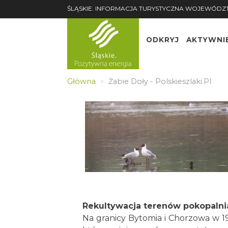
ŚLĄSKIE. INFORMACJA TURYSTYCZNA WOJEWÓDZ
ODKRYJ
AKTYWNI
Główna
Żabie Doły - Polskieszlaki.pl
Rekultywacja terenów pokopaln
Na granicy Bytomia i Chorzowa w 1