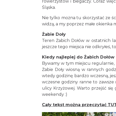
rowerzystów i biegaczy. Coraz wię
Śląska.
Nie tylko można tu skorzystać ze śc
widzą, a my poprzez małe okienka m
Żabie Doły
Teren Żabich Dołów w ostatnich lat
jeszcze tego miejsca nie odkryłeś, to 
Kiedy najlepiej do Żabich Dołów
Bywamy w tym miejscu regularnie, 
Żabie Doły wiosną w rannych godzin
wtedy godzinę bardzo wczesną, jeszc
wczesne godziny ranne to zawsze 
ulicy Krzyżowej. Warto przejść si
weekendy :)
Cały tekst można przeczytać TU