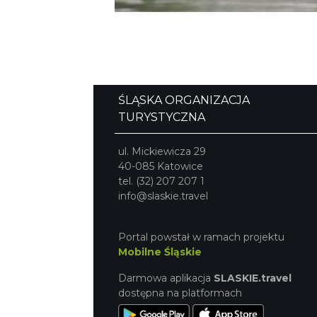
ŚLĄSKA ORGANIZACJA
TURYSTYCZNA
ul. Mickiewicza 29
40-085 Katowice
tel. (32) 207 207 1
info@slaskie.travel
Portal powstał w ramach projektu
Mobilne Śląskie
Darmowa aplikacja
SLASKIE.travel
dostępna na platformach