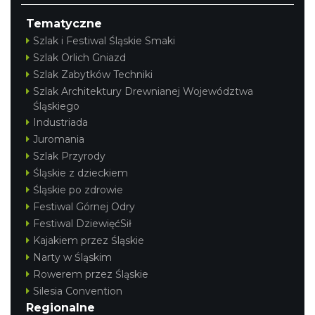
Tematyczne
Szlak i Festiwal Śląskie Smaki
Szlak Orlich Gniazd
Szlak Zabytków Techniki
Szlak Architektury Drewnianej Województwa
Śląskiego
Industriada
Juromania
Szlak Przyrody
Śląskie z dzieckiem
Śląskie po zdrowie
Festiwal Górnej Odry
Festiwal DziewięćSił
Kajakiem przez Śląskie
Narty w Śląskim
Rowerem przez Śląskie
Silesia Convention
Regionalne