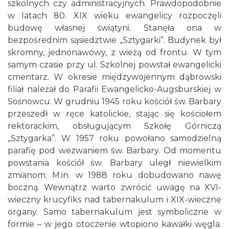
szkolnych czy administracyjnych. Prawdopodobnie
w latach 80. XIX wieku ewangelicy rozpoczęli
budowę własnej świątyni. Stanęła ona w
bezpośrednim sąsiedztwie „Sztygarki”. Budynek był
skromny, jednonawowy, z wieżą od frontu. W tym
samym czasie przy ul. Szkolnej powstał ewangelicki
cmentarz. W okresie międzywojennym dąbrowski
filiał należał do Parafii Ewangelicko-Augsburskiej w
Sosnowcu. W grudniu 1945 roku kościół św. Barbary
przeszedł w ręce katolickie, stając się kościołem
rektorackim, obsługującym Szkołę Górniczą
„Sztygarka”. W 1957 roku powołano samodzielną
parafię pod wezwaniem św. Barbary. Od momentu
powstania kościół św. Barbary uległ niewielkim
zmianom. M.in. w 1988 roku dobudowano nawę
boczną. Wewnątrz warto zwrócić uwagę na XVI-
wieczny krucyfiks nad tabernakulum i XIX-wieczne
organy. Samo tabernakulum jest symboliczne w
formie – w jego otoczenie wtopiono kawałki węgla.