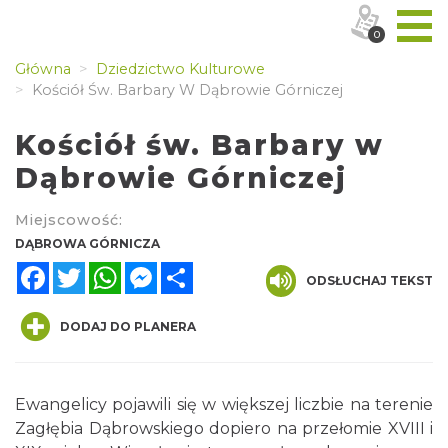
0
Główna
Dziedzictwo Kulturowe
Kościół Św. Barbary W Dąbrowie Górniczej
Kościół św. Barbary w
Dąbrowie Górniczej
Miejscowość:
DĄBROWA GÓRNICZA
Facebook
Twitter
WhatsApp
Messenger
Share
ODSŁUCHAJ TEKST
DODAJ DO PLANERA
Ewangelicy pojawili się w większej liczbie na terenie
Zagłębia Dąbrowskiego dopiero na przełomie XVIII i