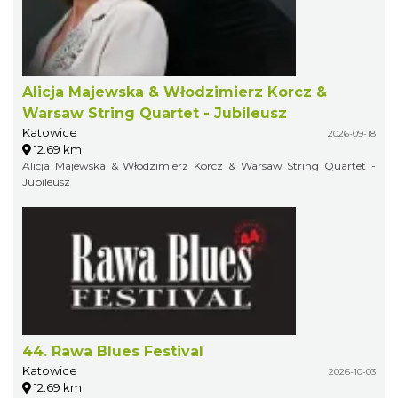
Alicja Majewska & Włodzimierz Korcz &
Warsaw String Quartet - Jubileusz
Katowice
2026-09-18
12.69 km
Alicja Majewska & Włodzimierz Korcz & Warsaw String Quartet -
Jubileusz
44. Rawa Blues Festival
Katowice
2026-10-03
12.69 km