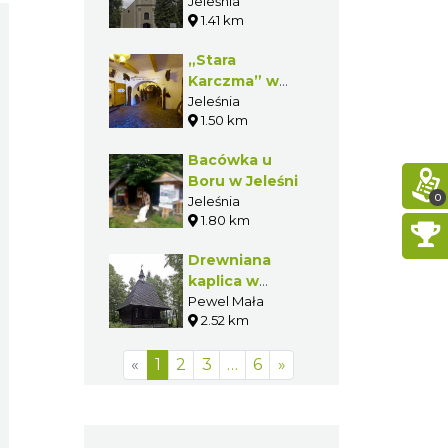
Wojciecha w
Jeleśnia
1.41 km
Jeleśni
„Stara
Karczma” w
Jeleśni
Jeleśnia
1.50 km
Bacówka u
Boru w Jeleśni
0
Jeleśnia
1.80 km
Drewniana
kaplica w
Kiełbasowie
Pewel Mała
2.52 km
«
1
2
3
…
6
»