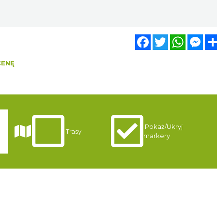
Facebook
Twitter
WhatsA
Mes
CENĘ
Pokaż/Ukryj
i
Trasy
markery