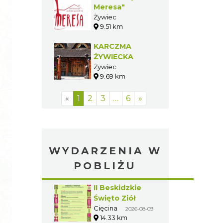
Meresa"
Żywiec
9.51 km
KARCZMA
ŻYWIECKA
Żywiec
9.69 km
«
1
2
3
…
6
»
WYDARZENIA W
POBLIŻU
II Beskidzkie
Święto Ziół
Cięcina
2026-08-09
14.33 km