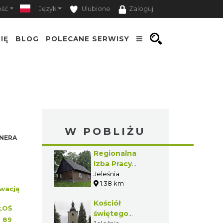
ość
Język
Ulubione
Zaloguj
IĘ
BLOG
POLECANE SERWISY
W POBLIŻU
NERA
Regionalna
Izba Pracy
Twórczej
Jeleśnia
1.38 km
„Organistówka”
wacją
w Jeleśni
Kościół
ŁOŚ
świętego
:
89