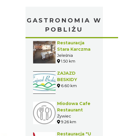
GASTRONOMIA W
POBLIŻU
Restauracja
Stara Karczma
Jeleśnia
1.50 km
ZAJAZD
BESKIDY
6.60 km
Miodowa Cafe
Restaurant
Żywiec
9.26 km
Restauracja "U