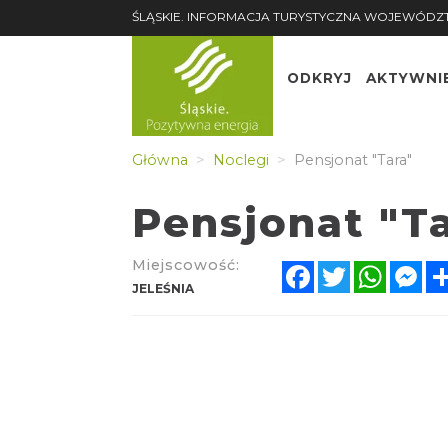
ŚLĄSKIE. INFORMACJA TURYSTYCZNA WOJEWÓDZ
ODKRYJ
AKTYWNI
Główna
Noclegi
Pensjonat "Tara"
Pensjonat "T
Miejscowość:
Facebook
Twitter
Whats
Me
JELEŚNIA