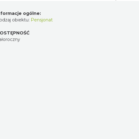
nformacje ogólne:
odzaj obiektu:
Pensjonat
OSTĘPNOŚĆ
ałoroczny