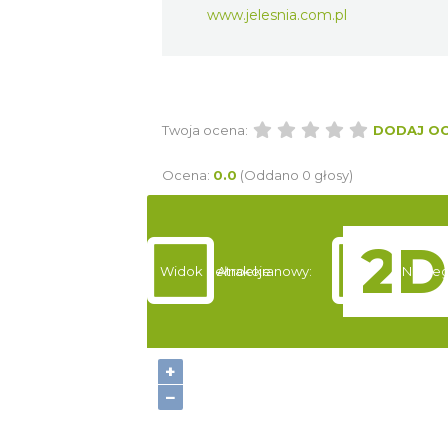
www.jelesnia.com.pl
Twoja ocena:
DODAJ O
Ocena:
0.0
(Oddano 0 głosy)
Widok pełnoekranowy:
Atrakcje
Nocleg
+
−