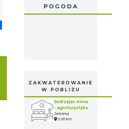
POGODA
pp
senger
Share
ZAKWATEROWANIE
W POBLIŻU
Jedrzejas Anna
- agroturystyka
Jeleśnia
0.81 km