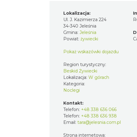
Lokalizacja:
I
Ul. J. Kazimierza 224
R
34-340 Jeleśnia
Gmina:
Jeleśnia
D
Powiat:
żywiecki
C
Pokaż wskazówki dojazdu
Region turystyczny:
Beskid Żywiecki
Lokalizacja:
W górach
Kategoria:
Noclegi
Kontakt:
Telefon:
+48 338 636 066
Telefon:
+48 338 636 938
Email:
tara@jelesnia.com.pl
Strona internetowa: