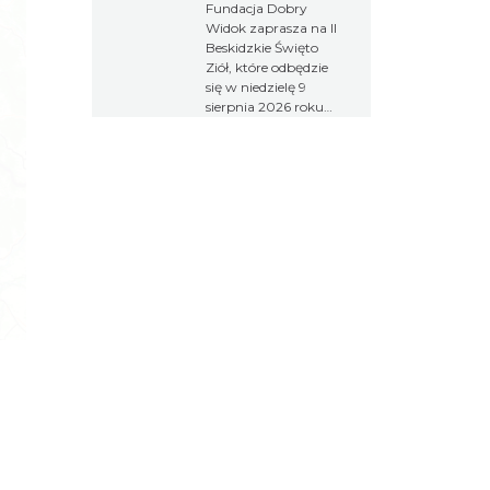
Fundacja Dobry
Widok zaprasza na II
Beskidzkie Święto
Ziół, które odbędzie
się w niedzielę 9
sierpnia 2026 roku
na terenie osady
Sopki Stopki w
Cięcinie przy ul.
Świętej Katarzyny
154. W ramach
wydarzenia odbędą
się wykłady,
warsztaty, spacer
przyrodniczy,
koncert muzyki
góralskiej oraz
premiera filmu
poświęconego
tradycjom
zielarskim Beskidu
Żywieckiego. Wstęp
na wydarzenie jest
bezpłatny.