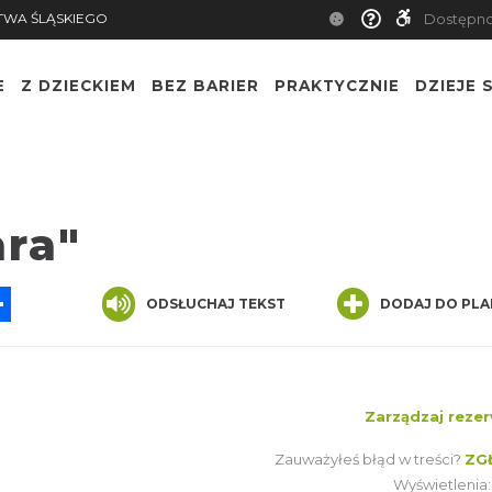
TWA ŚLĄSKIEGO
Dostępn
E
Z DZIECKIEM
BEZ BARIER
PRAKTYCZNIE
DZIEJE S
ara"
App
ssenger
Share
ODSŁUCHAJ TEKST
DODAJ DO PLA
Zarządzaj rezer
Zauważyłeś błąd w treści?
ZG
Wyświetlenia