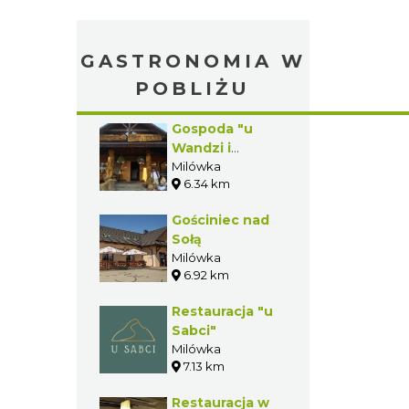
GASTRONOMIA W
POBLIŻU
Gospoda "u
Wandzi i
Jędrusia"
Milówka
6.34 km
Gościniec nad
Sołą
Milówka
6.92 km
Restauracja "u
Sabci"
Milówka
7.13 km
Restauracja w