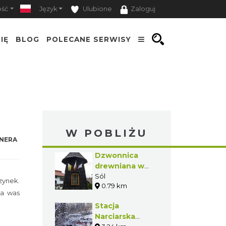
ość
Język
Ulubione
Zaloguj
IĘ
BLOG
POLECANE SERWISY
W POBLIŻU
NERA
Dzwonnica
drewniana w
Soli
Sól
zynek.
0.79 km
la was
Stacja
Narciarska