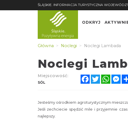
ŚLĄSKIE. INFORMACJA TURYSTYCZNA WOJEWÓDZ
ODKRYJ
AKTYWNI
Główna
Noclegi
Noclegi Lambada
Noclegi Lam
Miejscowość:
Facebook
Twitter
Whats
Me
SÓL
Jesteśmy ośrodkiem agroturystycznym mieszczą
Jeśli zechciecie spędzić mile i przyjemnie cz
najlepszy.