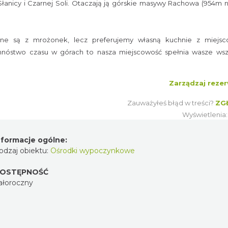
łanicy i Czarnej Soli. Otaczają ją górskie masywy Rachowa (954m n.
ne są z mrożonek, lecz preferujemy własną kuchnie z miejsc
mnóstwo czasu w górach to nasza miejscowość spełnia wasze wsz
Zarządzaj rezer
Zauważyłeś błąd w treści?
ZG
Wyświetlenia
nformacje ogólne:
odzaj obiektu:
Ośrodki wypoczynkowe
OSTĘPNOŚĆ
ałoroczny