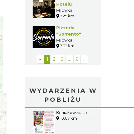
Hotelu
"Beskid"
Milówka
7.25 km
Pizzeria
"Sorrento"
Milówka
7.32 km
«
1
2
3
…
6
»
WYDARZENIA W
POBLIŻU
Koniaków
2026-08-15
10.07 km