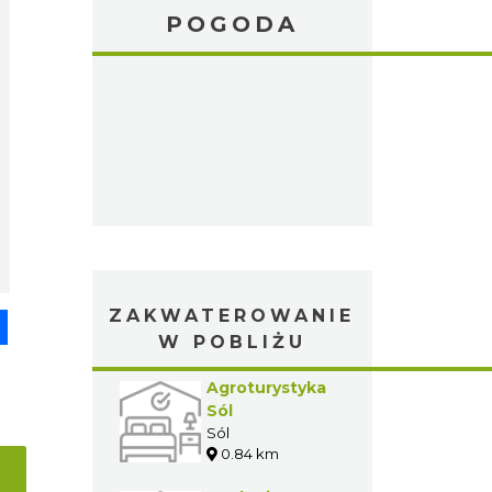
POGODA
ZAKWATEROWANIE
pp
senger
Share
W POBLIŻU
Agroturystyka
Sól
Sól
0.84 km