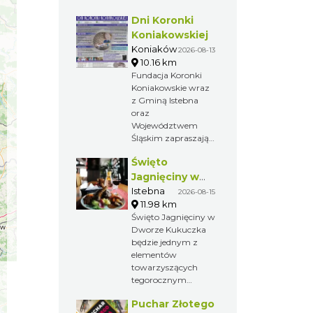
Dni Koronki
Koniakowskiej
Koniaków
2026-08-13
10.16 km
Fundacja Koronki
Koniakowskie wraz
z Gminą Istebna
oraz
Województwem
Śląskim zapraszają
na cztery dni
Święto
wyjątkowego
kulturalnego
Jagnięciny w
wydarzenia pełnego
Istebnej
Istebna
2026-08-15
twórczości ludowej,
11.98 km
tańca, muzyki i
Święto Jagnięciny w
mody.
Dworze Kukuczka
będzie jednym z
elementów
towarzyszących
tegorocznym
Dniom Koronki
Puchar Złotego
Koniakowskiej i