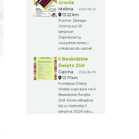
odbędzie się 15
Gronia
sierpnia.
Istebna
2026-08-23
13.22 km
Puchar Złotego
Gronia już 23
sierpnia!
Zapraszamy
wszystkie dzieci i
młodzież do udziału
w Pucharze Złotego
II Beskidzkie
Gronia, który
odbędzie się na
Święto Ziół
naszej zielonej trasie,
Cięcina
2026-08-09
z podziałem na
13.71 km
grupy wiekowe.
Fundacja Dobry
Nieważne, czy
Widok zaprasza na II
startujesz pierwszy
Beskidzkie Święto
raz, czy masz już za
Ziół, które odbędzie
sobą wiele zawodów
się w niedzielę 9
– liczy się dobra
sierpnia 2026 roku
zabawa i wspólne
na terenie osady
rowerowe święto! 23
Sopki Stopki w
sierpnia Złoty Groń
Cięcinie przy ul.
Ski & Bike Wpisowe:
Świętej Katarzyny
120 zł Link do