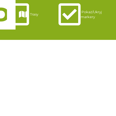
Pokaż/Ukryj
Trasy
markery