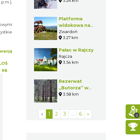
Zwardoń Ski
3.24 km
p.m.),
Platforma
owymi
widokowa na
Dużym
Zwardoń
ystkie
3.27 km
Rachowcu w
Zwardoniu
Pałac w Rajczy
wacją
Rajcza
3.54 km
ŁOŚ
:
96
Rezerwat
„Butorza” w
Soli
3.58 km
«
1
2
3
…
6
»
0