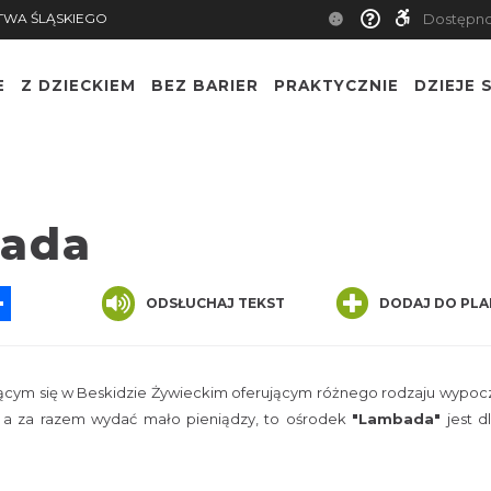
TWA ŚLĄSKIEGO
Dostępn
E
Z DZIECKIEM
BEZ BARIER
PRAKTYCZNIE
DZIEJE S
bada
App
ssenger
Share
ODSŁUCHAJ TEKST
DODAJ DO PLA
cym się w Beskidzie Żywieckim oferującym różnego rodzaju wypoc
as a za razem wydać mało pieniądzy, to ośrodek
"Lambada"
jest d