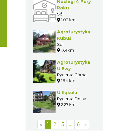
Noclegi 4 Pory
Roku
Sól
1.03 km
Agroturystyka
Kubuś
Sól
1.61 km
Agroturystyka
U Ewy
Rycerka Górna
1.94 km
U Kąkola
Rycerka Dolna
2.27 km
«
1
2
3
…
6
»