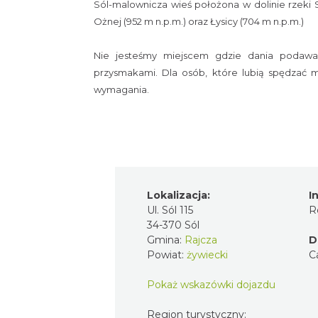
Sól-malownicza wieś położona w dolinie rzeki S
Ożnej (952 m n.p.m.) oraz Łysicy (704 m n.p.m.)
Nie jesteśmy miejscem gdzie dania podawa
przysmakami. Dla osób, które lubią spędzać 
wymagania.
Lokalizacja:
I
Ul. Sól 115
R
34-370 Sól
Gmina:
Rajcza
D
Powiat:
żywiecki
C
Pokaż wskazówki dojazdu
Region turystyczny: