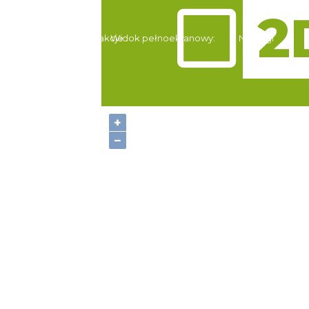
Atrakcje
Widok pełnoekranowy:
Noclegi
+
−