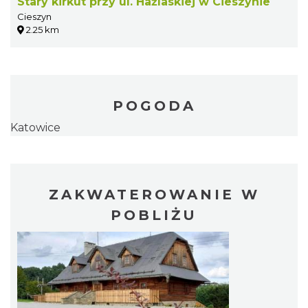
Stary kirkut przy ul. Hażlaskiej w Cieszynie
Cieszyn
2.25 km
POGODA
Katowice
ZAKWATEROWANIE W
POBLIŻU