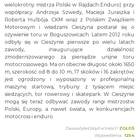
wielokrotny mistrza Polski w Rajdach Enduro) przy
współpracy Andrzeja Szwedy, Macieja Juraszka i
Roberta Hulbója. CKM wraz z Polskim Związkiem
Motorowym i władzami Cieszyna postarał się o
ożywienie toru w Boguszowicach. Latem 2012 roku
odbyły się w Cieszynie pierwsze po wielu latach
zawody, inaugurujące działalność
zmodernizowanego za pieniądze unijne toru
motocrossowego. Ma on obecnie długość około 1650
m, szerokość od 8 do 10 m, 17 skoków i 16 zakrętów;
jest ogrodzony i wyposażony w profesjonalną
maszynę startową, trybuny z tysiącem miejsc
siedzących, tor rowerowy i skatepark. W Cieszynie
mogą się teraz odbywać zawody rangi mistrzostw
Polski, Europy, a nawet świata, w konkurencjach
motocross i enduro.
Zauważyłeś błąd w treści?
ZGŁOŚ
Wyświetlenia:
1254