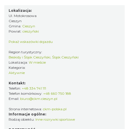
Lokalizacja:
Ul. Motokrosowa
Cieszyn
Gmina:
Cieszyn
Powiat:
cieszyński
Pokaż wskazówki dojazdu
Region turystyczny:
Beskidy i Śląsk Cieszyński, Śląsk Cieszyński
Lokalizacja:
W mieście
Kategoria:
Aktywnie
Kontakt:
Telefon:
+48 334 741 111
Telefon komórkowy:
+48 660 750 188
Email:
biuro@ckm.cieszyn.pl
Strona internetowa:
ckm-polska.pl
Informacje ogólne:
Rodzaj obiektu:
Inne rozrywki sportowe