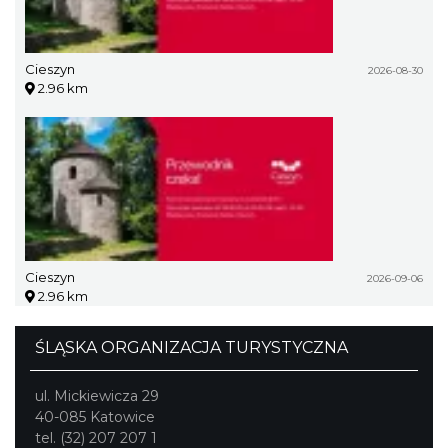
Cieszyn
2026-08-30
2.96 km
Cieszyn
2026-09-06
2.96 km
ŚLĄSKA ORGANIZACJA TURYSTYCZNA
ul. Mickiewicza 29
40-085 Katowice
tel. (32) 207 207 1