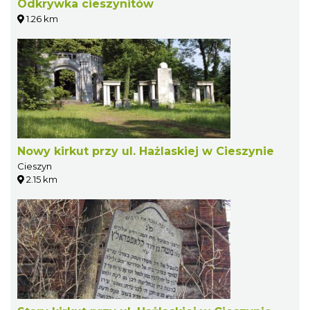
Odkrywka cieszynitów
1.26 km
Nowy kirkut przy ul. Hażlaskiej w Cieszynie
Cieszyn
2.15 km