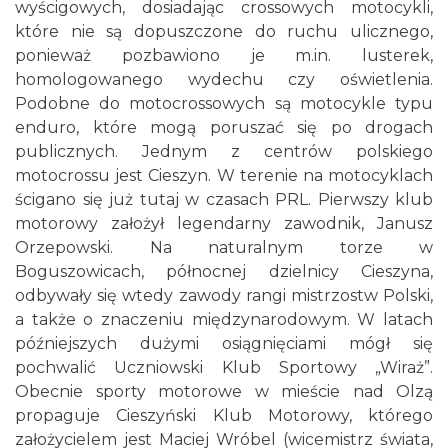
wyścigowych, dosiadając crossowych motocykli,
które nie są dopuszczone do ruchu ulicznego,
ponieważ pozbawiono je m.in. lusterek,
homologowanego wydechu czy oświetlenia.
Podobne do motocrossowych są motocykle typu
enduro, które mogą poruszać się po drogach
publicznych. Jednym z centrów polskiego
motocrossu jest Cieszyn. W terenie na motocyklach
ścigano się już tutaj w czasach PRL. Pierwszy klub
motorowy założył legendarny zawodnik, Janusz
Orzepowski. Na naturalnym torze w
Boguszowicach, północnej dzielnicy Cieszyna,
odbywały się wtedy zawody rangi mistrzostw Polski,
a także o znaczeniu międzynarodowym. W latach
późniejszych dużymi osiągnięciami mógł się
pochwalić Uczniowski Klub Sportowy „Wiraż”.
Obecnie sporty motorowe w mieście nad Olzą
propaguje Cieszyński Klub Motorowy, którego
założycielem jest Maciej Wróbel (wicemistrz świata,