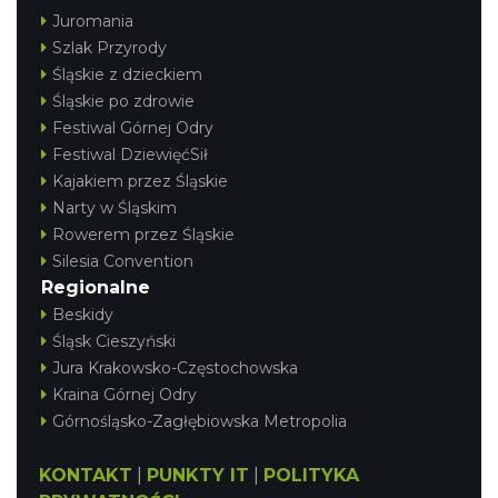
Juromania
Szlak Przyrody
Śląskie z dzieckiem
Śląskie po zdrowie
Festiwal Górnej Odry
Festiwal DziewięćSił
Kajakiem przez Śląskie
Narty w Śląskim
Rowerem przez Śląskie
Silesia Convention
Regionalne
Beskidy
Śląsk Cieszyński
Jura Krakowsko-Częstochowska
Kraina Górnej Odry
Górnośląsko-Zagłębiowska Metropolia
KONTAKT
|
PUNKTY IT
|
POLITYKA