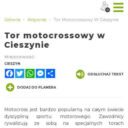
0
Główna
Aktywnie
Tor Motocrossowy W Cieszynie
Tor motocrossowy w
Cieszynie
Miejscowość:
CIESZYN
Facebook
Twitter
WhatsApp
Messenger
Share
ODSŁUCHAJ TEKST
DODAJ DO PLANERA
Motocross jest bardzo popularną na całym świecie
dyscypliną sportu motorowego. Zawodnicy
rywalizują ze sobą na specjalnych torach