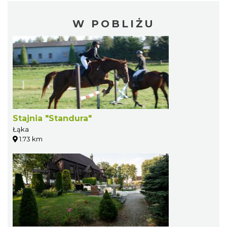
W POBLIŻU
Stajnia "Standura"
Łąka
1.73 km