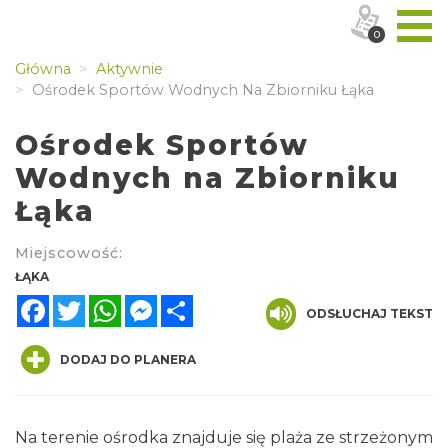
0
Główna
Aktywnie
Ośrodek Sportów Wodnych Na Zbiorniku Łąka
Ośrodek Sportów
Wodnych na Zbiorniku
Łąka
Miejscowość:
ŁĄKA
Facebook
Twitter
WhatsApp
Messenger
Share
ODSŁUCHAJ TEKST
DODAJ DO PLANERA
Na terenie ośrodka znajduje się plaża ze strzeżonym