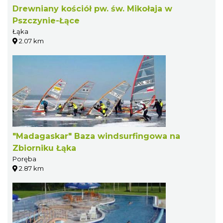
Drewniany kościół pw. św. Mikołaja w
Pszczynie-Łące
Łąka
2.07 km
"Madagaskar" Baza windsurfingowa na
Zbiorniku Łąka
Poręba
2.87 km