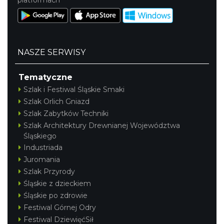
NASZE SERWISY
Tematyczne
Szlak i Festiwal Śląskie Smaki
Szlak Orlich Gniazd
Szlak Zabytków Techniki
Szlak Architektury Drewnianej Województwa
Śląskiego
Industriada
Juromania
Szlak Przyrody
Śląskie z dzieckiem
Śląskie po zdrowie
Festiwal Górnej Odry
Festiwal DziewięćSił