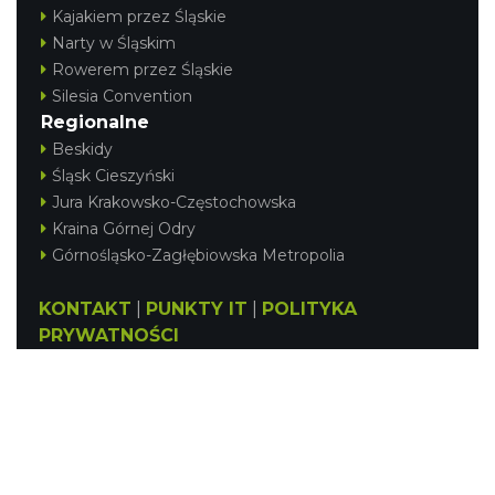
Kajakiem przez Śląskie
Narty w Śląskim
Rowerem przez Śląskie
Silesia Convention
Regionalne
Beskidy
Śląsk Cieszyński
Jura Krakowsko-Częstochowska
Kraina Górnej Odry
Górnośląsko-Zagłębiowska Metropolia
KONTAKT
|
PUNKTY IT
|
POLITYKA
PRYWATNOŚCI