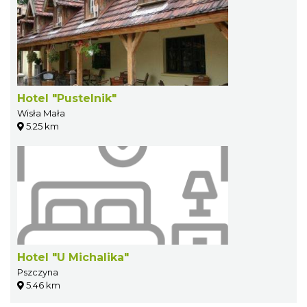
Hotel "Pustelnik"
Wisła Mała
5.25 km
Hotel "U Michalika"
Pszczyna
5.46 km