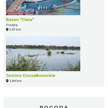
Basen "Clara"
Poręba
3.67 km
Jezioro Goczałkowickie
3.89 km
POGODA