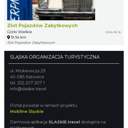
Zlot Pojazdów Zabytkowych
Górki Wielkie
2026-08-16
19.54 km
Zlot Pojazdów Zabytkowych
ŚLĄSKA ORGANIZACJA TURYSTYCZNA
ul. Mickiewicza 29
40-085 Katowice
tel. (32) 207 207 1
info@slaskie.travel
Portal powstał w ramach projektu
Mobilne Śląskie
Darmowa aplikacja
SLASKIE.travel
dostępna na
platformach