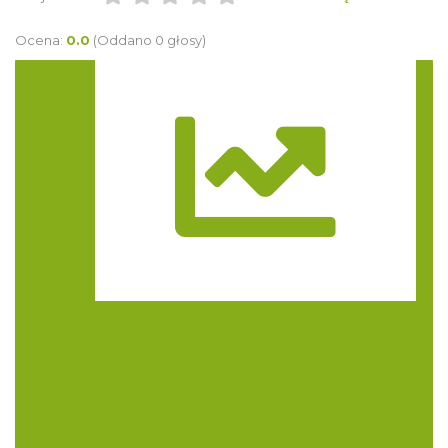
Ocena:
0.0
(Oddano 0 głosy)
Trasa