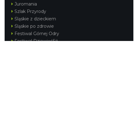
Juromania
Szlak Przyrody
Śląskie z dzieckiem
Śląskie po zdrowie
Festiwal Górnej Odry
Festiwal DziewięćSił
Kajakiem przez Śląskie
Narty w Śląskim
Rowerem przez Śląskie
Silesia Convention
Regionalne
Beskidy
Śląsk Cieszyński
Jura Krakowsko-Częstochowska
Kraina Górnej Odry
Górnośląsko-Zagłębiowska Metropolia
KONTAKT
|
PUNKTY IT
|
POLITYKA
PRYWATNOŚCI