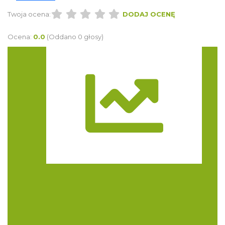
Twoja ocena:
DODAJ OCENĘ
Ocena:
0.0
(Oddano 0 głosy)
Trasa