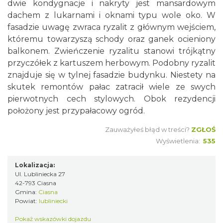
dwie kondygnacje i nakryty jest mansardowym
dachem z lukarnami i oknami typu wole oko. W
fasadzie uwagę zwraca ryzalit z głównym wejściem,
któremu towarzyszą schody oraz ganek ocieniony
balkonem. Zwieńczenie ryzalitu stanowi trójkątny
przyczółek z kartuszem herbowym. Podobny ryzalit
znajduje się w tylnej fasadzie budynku. Niestety na
skutek remontów pałac zatracił wiele ze swych
pierwotnych cech stylowych. Obok rezydencji
położony jest przypałacowy ogród.
Zauważyłeś błąd w treści?
ZGŁOŚ
Wyświetlenia:
535
Lokalizacja:
Ul. Lubliniecka 27
42-793 Ciasna
Gmina:
Ciasna
Powiat:
lubliniecki
Pokaż wskazówki dojazdu