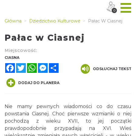
0
Główna
Dziedzictwo Kulturowe
Pałac W Ciasnej
Pałac w Ciasnej
Miejscowość:
CIASNA
Facebook
Twitter
WhatsApp
Messenger
Share
ODSŁUCHAJ TEKST
DODAJ DO PLANERA
Nie mamy pewnych wiadomości co do czasu
powstania Ciasnej. Choć pierwsze wzmianki o niej
pochodzą z wieku XVII, to jej początki
prawdopodobnie przypadają na XVI. Wieś
wielokrotnie zmieniała swych właścicieli - w wieku