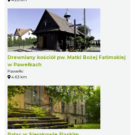
Drewniany kościół pw. Matki Bożej Fatimskiej
w Pawełkach
Pawełki
4.63 km
Pałac w Sierakowie Śląskim