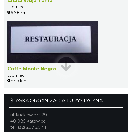
Chata Wuja Toma
Lubliniec
9.98 km
Coffe Monte Negro
Lubliniec
9.99 km
ŚLĄSKA ORGANIZACJA TURYSTYCZNA
ul. Mickiewicza 29
40-085 Katowice
tel. (32) 207 207 1