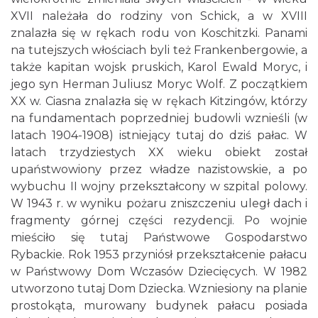
XVII należała do rodziny von Schick, a w XVIII
znalazła się w rękach rodu von Koschitzki. Panami
na tutejszych włościach byli też Frankenbergowie, a
także kapitan wojsk pruskich, Karol Ewald Moryc, i
jego syn Herman Juliusz Moryc Wolf. Z początkiem
XX w. Ciasna znalazła się w rękach Kitzingów, którzy
na fundamentach poprzedniej budowli wznieśli (w
latach 1904-1908) istniejący tutaj do dziś pałac. W
latach trzydziestych XX wieku obiekt został
upaństwowiony przez władze nazistowskie, a po
wybuchu II wojny przekształcony w szpital polowy.
W 1943 r. w wyniku pożaru zniszczeniu uległ dach i
fragmenty górnej części rezydencji. Po wojnie
mieściło się tutaj Państwowe Gospodarstwo
Rybackie. Rok 1953 przyniósł przekształcenie pałacu
w Państwowy Dom Wczasów Dziecięcych. W 1982
utworzono tutaj Dom Dziecka. Wzniesiony na planie
prostokąta, murowany budynek pałacu posiada