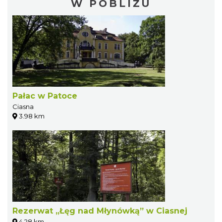
W POBLIŻU
Pałac w Patoce
Ciasna
3.98 km
Rezerwat „Łęg nad Młynówką” w Ciasnej
4.28 km