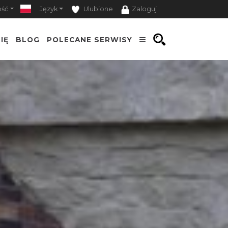
ość
Język
Ulubione
Zaloguj
IĘ
BLOG
POLECANE SERWISY