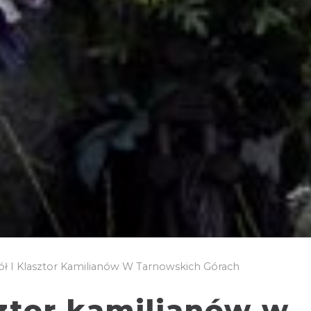
ół I Klasztor Kamilianów W Tarnowskich Górach
sztor kamilianów w