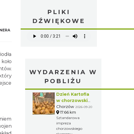
PLIKI
DŹWIĘKOWE
NERA
iodła
 koło
ntów.
WYDARZENIA W
który
POBLIŻU
ejsce
Dzień Kartofla
w chorzowskim
skansenie
Chorzów
2026-09-20
17.66 km
Sztandarowa
aniem
impreza
wojen
chorzowskiego
kład
skansenu,