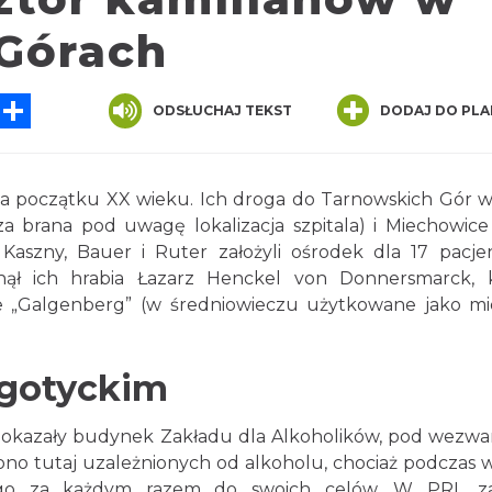
Górach
sApp
Messenger
Share
ODSŁUCHAJ TEKST
DODAJ DO PLA
k na początku XX wieku. Ich droga do Tarnowskich Gór w
 brana pod uwagę lokalizacja szpitala) i Miechowice
Kaszny, Bauer i Ruter założyli ośrodek dla 17 pacje
nął ich hrabia Łazarz Henckel von Donnersmarck, 
 „Galgenberg” (w średniowieczu użytkowane jako mi
ogotyckim
ł okazały budynek Zakładu dla Alkoholików, pod wezw
zono tutaj uzależnionych od alkoholu, chociaż podczas 
 go za każdym razem do swoich celów. W PRL za