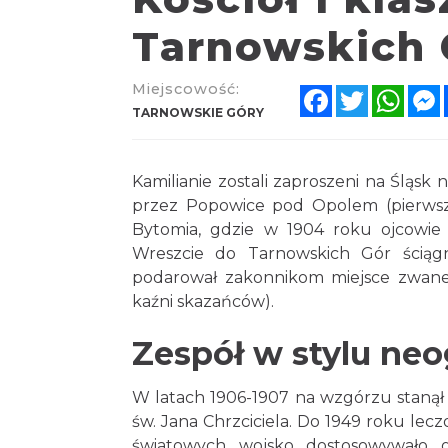
Tarnowskich 
Miejscowość:
Facebook
Twitter
What
TARNOWSKIE GÓRY
Kamilianie zostali zaproszeni na Śląs
przez Popowice pod Opolem (pierwsza
Bytomia, gdzie w 1904 roku ojcowie 
Wreszcie do Tarnowskich Gór ściąg
podarował zakonnikom miejsce zwane
kaźni skazańców).
Zespół w stylu ne
W latach 1906-1907 na wzgórzu staną
św. Jana Chrzciciela. Do 1949 roku lec
światowych wojsko dostosowywało