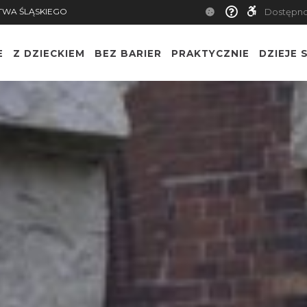
TWA ŚLĄSKIEGO
Dostępn
E
Z DZIECKIEM
BEZ BARIER
PRAKTYCZNIE
DZIEJE S