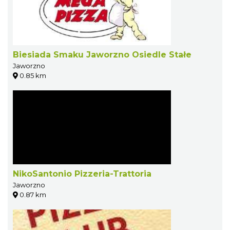
Biesiada Smaku Jaworzno Osiedle Stałe
Jaworzno
0.85 km
NikoSantonio Pizzeria-Trattoria
Jaworzno
0.87 km