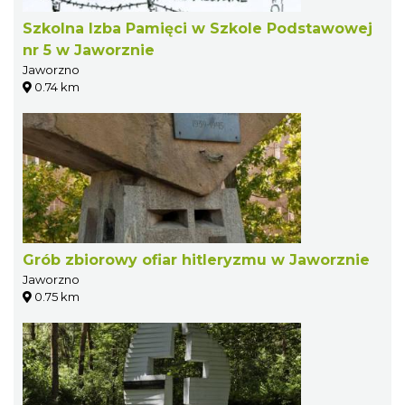
Szkolna Izba Pamięci w Szkole Podstawowej
nr 5 w Jaworznie
Jaworzno
0.74 km
Grób zbiorowy ofiar hitleryzmu w Jaworznie
Jaworzno
0.75 km