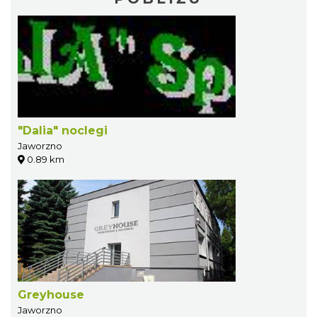
"Dalia" noclegi
Jaworzno
0.89 km
Greyhouse
Jaworzno