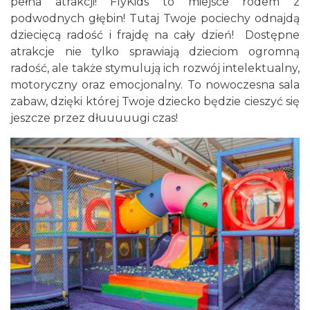
pełna atrakcji! FlyKids to miejsce rodem z
podwodnych głębin! Tutaj Twoje pociechy odnajdą
dziecięcą radość i frajdę na cały dzień! Dostępne
atrakcje nie tylko sprawiają dzieciom ogromną
radość, ale także stymulują ich rozwój intelektualny,
motoryczny oraz emocjonalny. To nowoczesna sala
zabaw, dzięki której Twoje dziecko będzie cieszyć się
jeszcze przez dłuuuuugi czas!