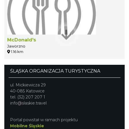
McDonald's
Jaworzno
1.16 km
ŚLĄSKA ORGANIZACJA TURYSTYCZNA
ul. Mickiewicza 29
40-085 Katowice
tel. (32) 207 207 1
info@slaskie.travel
Portal powstał w ramach projektu
Mobilne Śląskie