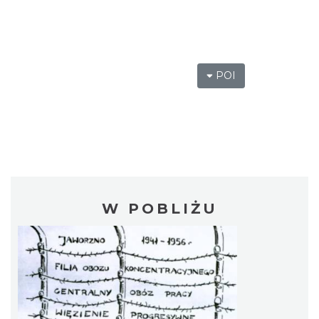
POI
W POBLIŻU