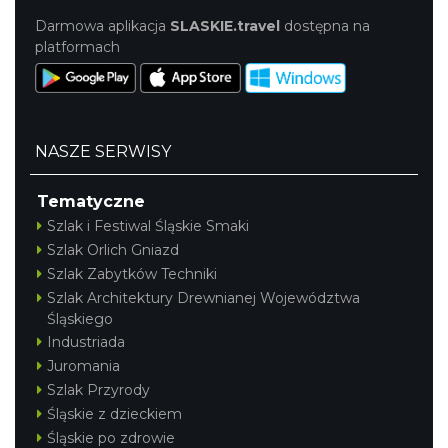
Darmowa aplikacja
SLASKIE.travel
dostępna na
platformach
NASZE SERWISY
Tematyczne
Szlak i Festiwal Śląskie Smaki
Szlak Orlich Gniazd
Szlak Zabytków Techniki
Szlak Architektury Drewnianej Województwa
Śląskiego
Industriada
Juromania
Szlak Przyrody
Śląskie z dzieckiem
Śląskie po zdrowie