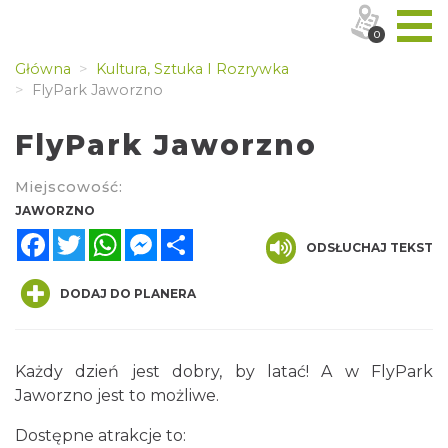
0
Główna
Kultura, Sztuka I Rozrywka
FlyPark Jaworzno
FlyPark Jaworzno
Miejscowość:
JAWORZNO
Facebook
Twitter
WhatsApp
Messenger
Share
ODSŁUCHAJ TEKST
DODAJ DO PLANERA
Każdy dzień jest dobry, by latać! A w FlyPark
Jaworzno jest to możliwe.
Dostępne atrakcje to: