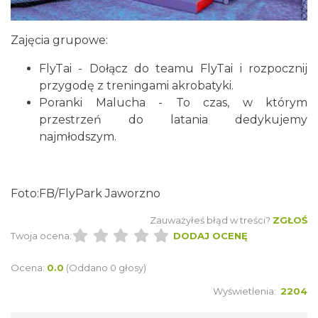
Zajęcia grupowe:
FlyTai - Dołącz do teamu FlyTai i rozpocznij
przygodę z treningami akrobatyki.
Poranki Malucha - To czas, w którym
przestrzeń do latania dedykujemy
najmłodszym.
Foto:FB/FlyPark Jaworzno
Zauważyłeś błąd w treści?
ZGŁOŚ
Twoja ocena:
DODAJ OCENĘ
Ocena:
0.0
(Oddano 0 głosy)
Wyświetlenia:
2204