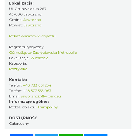
Lokalizacja:
Ul. Grunwaldzka 263
43-600 Jaworzno
Gmina:
Jaworzno
Powiat:
Jaworzno
Pokaż wskazówki dojazdu
Region turystyczny:
Górnośląsko-Zagłębiowska Metropolia
Lokalizacja:
W mieście
Kategoria:
Rozrywka
Kontakt:
Telefon:
+48 733 661 234
Telefon:
+48 577 555 063
Email:
jaworzno@fly-park.eu
Informacje ogólne:
Rodzaj obiektu:
Trampoliny
DOSTĘPNOŚĆ
Całoroczny